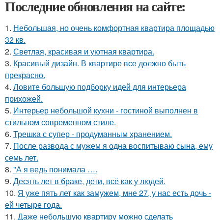
Последние обновления на сайте:
1.
Небольшая, но очень комфортная квартира площадью
32 кв.
2.
Светлая, красивая и уютная квартира.
3.
Красивый дизайн. В квартире все должно быть
прекрасно.
4.
Ловите большую подборку идей для интерьера
прихожей.
5.
Интерьер небольшой кухни - гостиной выполнен в
стильном современном стиле.
6.
Трешка с супер - продуманным хранением.
7.
После развода с мужем я одна воспитываю сына, ему
семь лет.
8.
"А я ведь понимала ….
9.
Десять лет в браке, дети, всё как у людей.
10.
Я уже пять лет как замужем, мне 27, у нас есть дочь -
ей четыре года.
11.
Даже небольшую квартиру можно сделать