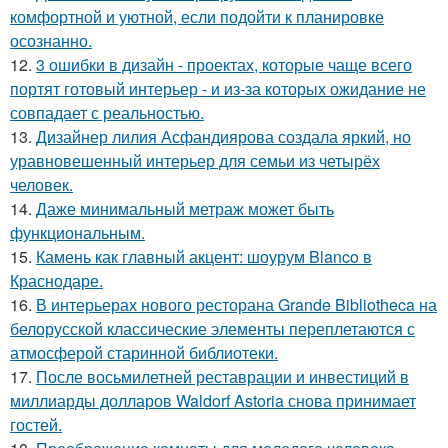
комфортной и уютной, если подойти к планировке
осознанно.
12.
3 ошибки в дизайн - проектах, которые чаще всего
портят готовый интерьер - и из-за которых ожидание не
совпадает с реальностью.
13.
Дизайнер лилия Асфандиярова создала яркий, но
уравновешенный интерьер для семьи из четырёх
человек.
14.
Даже минимальный метраж может быть
функциональным.
15.
Камень как главный акцент: шоурум Blanco в
Краснодаре.
16.
В интерьерах нового ресторана Grande Bibliotheca на
белорусской классические элементы переплетаются с
атмосферой старинной библиотеки.
17.
После восьмилетней реставрации и инвестиций в
миллиарды долларов Waldorf Astoria снова принимает
гостей.