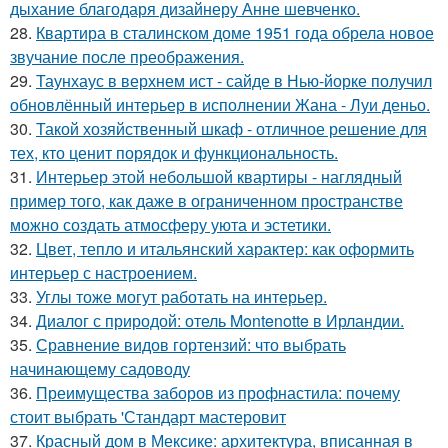
дыхание благодаря дизайнеру Анне шевченко.
28.
Квартира в сталинском доме 1951 года обрела новое
звучание после преображения.
29.
Таунхаус в верхнем ист - сайде в Нью-йорке получил
обновлённый интерьер в исполнении Жана - Луи деньо.
30.
Такой хозяйственный шкаф - отличное решение для
тех, кто ценит порядок и функциональность.
31.
Интерьер этой небольшой квартиры - наглядный
пример того, как даже в ограниченном пространстве
можно создать атмосферу уюта и эстетики.
32.
Цвет, тепло и итальянский характер: как оформить
интерьер с настроением.
33.
Углы тоже могут работать на интерьер.
34.
Диалог с природой: отель Montenotte в Ирландии.
35.
Сравнение видов гортензий: что выбрать
начинающему садоводу
36.
Преимущества заборов из профнастила: почему
стоит выбрать 'Стандарт мастеровит
37.
Красный дом в Мексике: архитектура, вписанная в