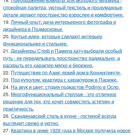
18.
Преображение комнаты для молодого человека -
спокойная палитра, уютный текстиль и продуманные
детали делают пространство взрослее и комфортнее.
19.
Личный опыт: дача интерьерного фотографа и
дизайнера в Подмосковье.
20.
Крутые идеи, которые сделают интерьер
функциональнее и стильнее.
21.
Дизайнеры Стеф и Памела катч выбрали особый
путь - не переделывать пространство радикально, а
раскрыть его характер мягко и бережно.
22.
Путешествие по Азии: яркий дом в Коннектикуте.
23.
Под куполом: квартира с характером в Париже.
24.
На звук и цвет: студия подкастов Podimo в Осло.
25.
Многофункциональный стеллаж - это отличное
решение для тех, кто хочет совместить эстетику и
практичность.
26.
Скандинавский стиль в кухне - гостиной всегда
выглядит свежо и уютно.
27.
Квартира в доме 1929 года в Москве получила новое