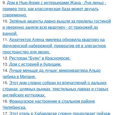
9.
Дом в Нью-йорке с интерьерами Жана - Луи деньо -
пример того, как классическая база может звучать
современно.
10.
Зелёные акценты давно вышли за пределы гостиной
и уверенно заняли всю квартиру - от прихожей до
ванной.
11.
Архитектор Алена чмелева обновила квартиру на
фрунзенской набережной, превратив её в элегантное
пространство для двоих.
12.
Ресторан "Буян" в Красноярске.
13.
Дом с историей и будущим.
14.
Лучше меньше да лучше: микроквартира Альдо
чибика в Милане.
15.
Этот дом словно собран из впечатлений о дальних
странах, шумных рынках, текстильных лавках и старых
английских коттеджах.
16.
Французское настроение в спальном районе
Челябинска.
17.
Этот отель в Хабаровске словно продолжает пейзаж