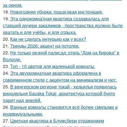
за окном.
18.
Новогодняя уборка: пошаговая инструкция.
19.
Эта однокомнатная квартира создавалась для
старшей дочери заказчиков - пространства должно было
хватать и для учёбы, и для отдыха.
20.
Как не сделать интерьер как у всех?
21.
Тренды 2026: акцент на потолок.
22.
Не только резной палисад: отель "Дом на Кирова" в
Вологде.
23.
Топ - 10 цветов для маленькой комнаты.
24.
Эта двухкомнатная квартира оформлена в
современном стиле с акцентом на минимализм и уют.
25.
В венгерском регионе токай - хедьялья появилась
винодельня Sauska Tokaj, архитектура которой будто
парит над землёй.
26.
Ванные комнаты становятся всё более смелыми и
индивидуальными.
27.
Цветная квартира в Блумсбери отражением