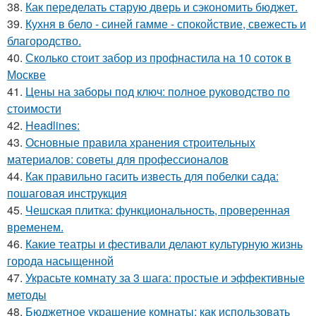
38.
Как переделать старую дверь и сэкономить бюджет.
39.
Кухня в бело - синей гамме - спокойствие, свежесть и
благородство.
40.
Сколько стоит забор из профнастила на 10 соток в
Москве
41.
Цены на заборы под ключ: полное руководство по
стоимости
42.
Headlines:
43.
Основные правила хранения строительных
материалов: советы для профессионалов
44.
Как правильно гасить известь для побелки сада:
пошаговая инструкция
45.
Чешская плитка: функциональность, проверенная
временем.
46.
Какие театры и фестивали делают культурную жизнь
города насыщенной
47.
Украсьте комнату за 3 шага: простые и эффективные
методы
48.
Бюджетное украшение комнаты: как использовать