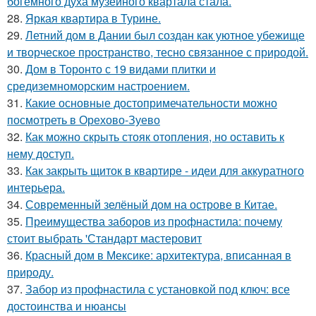
богемного духа музейного квартала стала.
28.
Яркая квартира в Турине.
29.
Летний дом в Дании был создан как уютное убежище
и творческое пространство, тесно связанное с природой.
30.
Дом в Торонто с 19 видами плитки и
средиземноморским настроением.
31.
Какие основные достопримечательности можно
посмотреть в Орехово-Зуево
32.
Как можно скрыть стояк отопления, но оставить к
нему доступ.
33.
Как закрыть щиток в квартире - идеи для аккуратного
интерьера.
34.
Современный зелёный дом на острове в Китае.
35.
Преимущества заборов из профнастила: почему
стоит выбрать 'Стандарт мастеровит
36.
Красный дом в Мексике: архитектура, вписанная в
природу.
37.
Забор из профнастила с установкой под ключ: все
достоинства и нюансы