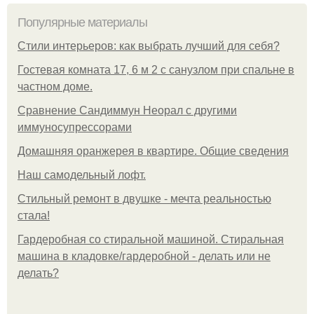
Популярные материалы
Стили интерьеров: как выбрать лучший для себя?
Гостевая комната 17, 6 м 2 с санузлом при спальне в
частном доме.
Сравнение Сандиммун Неорал с другими
иммуносупрессорами
Домашняя оранжерея в квартире. Общие сведения
Наш самодельный лофт.
Стильный ремонт в двушке - мечта реальностью
стала!
Гардеробная со стиральной машиной. Стиральная
машина в кладовке/гардеробной - делать или не
делать?