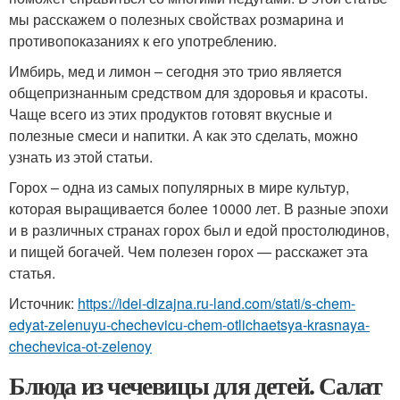
мы расскажем о полезных свойствах розмарина и
противопоказаниях к его употреблению.
Имбирь, мед и лимон – сегодня это трио является
общепризнанным средством для здоровья и красоты.
Чаще всего из этих продуктов готовят вкусные и
полезные смеси и напитки. А как это сделать, можно
узнать из этой статьи.
Горох – одна из самых популярных в мире культур,
которая выращивается более 10000 лет. В разные эпохи
и в различных странах горох был и едой простолюдинов,
и пищей богачей. Чем полезен горох — расскажет эта
статья.
Источник:
https://idei-dizajna.ru-land.com/stati/s-chem-
edyat-zelenuyu-chechevicu-chem-otlichaetsya-krasnaya-
chechevica-ot-zelenoy
Блюда из чечевицы для детей. Салат