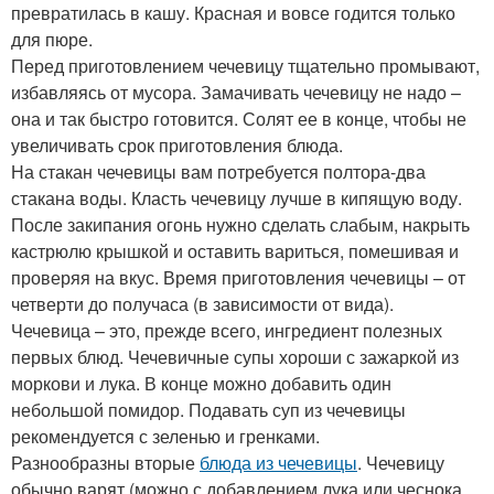
превратилась в кашу. Красная и вовсе годится только
для пюре.
Перед приготовлением чечевицу тщательно промывают,
избавляясь от мусора. Замачивать чечевицу не надо –
она и так быстро готовится. Солят ее в конце, чтобы не
увеличивать срок приготовления блюда.
На стакан чечевицы вам потребуется полтора-два
стакана воды. Класть чечевицу лучше в кипящую воду.
После закипания огонь нужно сделать слабым, накрыть
кастрюлю крышкой и оставить вариться, помешивая и
проверяя на вкус. Время приготовления чечевицы – от
четверти до получаса (в зависимости от вида).
Чечевица – это, прежде всего, ингредиент полезных
первых блюд. Чечевичные супы хороши с зажаркой из
моркови и лука. В конце можно добавить один
небольшой помидор. Подавать суп из чечевицы
рекомендуется с зеленью и гренками.
Разнообразны вторые
блюда из чечевицы
. Чечевицу
обычно варят (можно с добавлением лука или чеснока