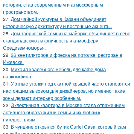
истории, став современным и атмосферным
пространством.
27.
Дом чайной культуры в Казани объединяет
историческую архитектуру и восточные акценты.
28.
Дом творческой семьи на майорке объединяет в себе
скандинавскую лаконичность и атмосферу
Средиземноморья.
29.
26 вентиляторов и фреска на потолке: ресторан в
Ижевске.
30.
Михаил хвалебнов: мебель для кафе дома
наркомфина.
31.
Уютные уголки под скатной крышей часто становятся
настоящим вызовом для дизайнеров, но именно такие
зоны делают интерьер особенным.
32.
Эклектичная квартира в Москве стала отражением
активного образа жизни семьи и их любви к
путешествиям.
33.
В чунцине открылся бутик Curiel Casa, который сам
по себе напоминает театральную постановку.