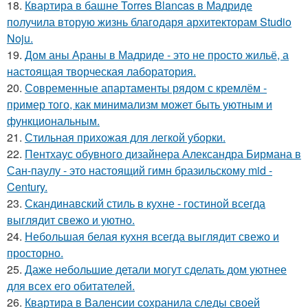
18.
Квартира в башне Torres Blancas в Мадриде
получила вторую жизнь благодаря архитекторам Studio
Noju.
19.
Дом аны Араны в Мадриде - это не просто жильё, а
настоящая творческая лаборатория.
20.
Современные апартаменты рядом с кремлём -
пример того, как минимализм может быть уютным и
функциональным.
21.
Стильная прихожая для легкой уборки.
22.
Пентхаус обувного дизайнера Александра Бирмана в
Сан-паулу - это настоящий гимн бразильскому mid -
Century.
23.
Скандинавский стиль в кухне - гостиной всегда
выглядит свежо и уютно.
24.
Небольшая белая кухня всегда выглядит свежо и
просторно.
25.
Даже небольшие детали могут сделать дом уютнее
для всех его обитателей.
26.
Квартира в Валенсии сохранила следы своей