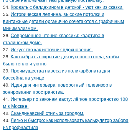
34.
Кровать с балдахином в детской - уют как из сказки.
35.
Историческая лепнина, высокие потолки и
винтажные детали органично сочетаются с графичным
минимализмом.
36.
Современное чтение классики: квартира в
сталинском доме.
37.
Искусство как источник вдохновения.
38.
Как выбрать покрытие для кухонного пола, чтобы
было тепло и уютно
39.
Преимущества навеса из поликарбоната для
бассейна на улице
40.
Идея для интерьера: поворотный телевизор в
зонировании пространства.
41.
Интерьер по законам васту: лёгкое пространство 108
м в Москве.
42.
Скандинавский стиль за городом.
43.
Легко и быстро: как использовать калькулятор забора
из профнастила