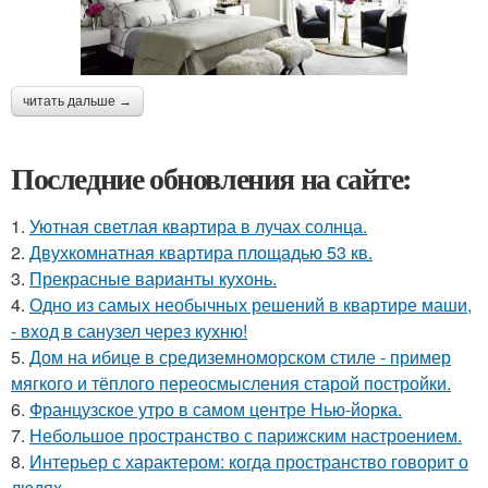
читать дальше →
Последние обновления на сайте:
1.
Уютная светлая квартира в лучах солнца.
2.
Двухкомнатная квартира площадью 53 кв.
3.
Прекрасные варианты кухонь.
4.
Одно из самых необычных решений в квартире маши,
- вход в санузел через кухню!
5.
Дом на ибице в средиземноморском стиле - пример
мягкого и тёплого переосмысления старой постройки.
6.
Французское утро в самом центре Нью-йорка.
7.
Небольшое пространство с парижским настроением.
8.
Интерьер с характером: когда пространство говорит о
людях.