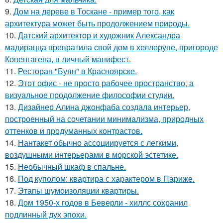
9.
Дом на дереве в Тоскане - пример того, как
архитектура может быть продолжением природы.
10.
Датский архитектор и художник Александра
мадирацца превратила свой дом в хеллерупе, пригороде
Копенгагена, в личный манифест.
11.
Ресторан "Буян" в Красноярске.
12.
Этот офис - не просто рабочее пространство, а
визуальное продолжение философии студии.
13.
Дизайнер Алина джонфаба создала интерьер,
построенный на сочетании минимализма, природных
оттенков и продуманных контрастов.
14.
Нантакет обычно ассоциируется с легкими,
воздушными интерьерами в морской эстетике.
15.
Необычный шкаф в спальне.
16.
Под куполом: квартира с характером в Париже.
17.
Этапы шумоизоляции квартиры.
18.
Дом 1950-х годов в Беверли - хиллс сохранил
подлинный дух эпохи.