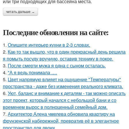
или три подходящих для бассейна места.
читать дальше →
Последние обновления на сайте:
1.
Опишите интерьер кухни в 2-3 словах.
2.
Как-то так вышло, что в один прекрасный день решила
я помыть посуду вручную, оставив технику в покое.
3.
После смерти мужа я одна с сыном осталась.
4.
"А я ведь понимала ….
5.
Цвет напрямую влияет на ощущение "Температуры"
пространства - даже без изменения реального климата.
6.
Уют, баланс и внимание к деталям - так можно описать
этот проект, который начался с небольшой бани и со
временем вырос в полноценный семейный дом.
7.
Архитектор Алена чмелева обновила квартиру на
фрунзенской набережной, превратив её в элегантное
пространство для двоих.