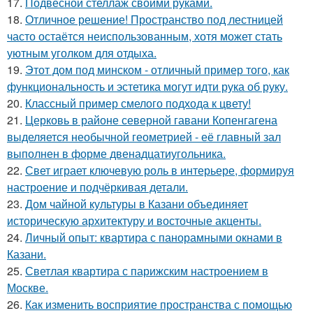
17.
Подвесной стеллаж своими руками.
18.
Отличное решение! Пространство под лестницей
часто остаётся неиспользованным, хотя может стать
уютным уголком для отдыха.
19.
Этот дом под минском - отличный пример того, как
функциональность и эстетика могут идти рука об руку.
20.
Классный пример смелого подхода к цвету!
21.
Церковь в районе северной гавани Копенгагена
выделяется необычной геометрией - её главный зал
выполнен в форме двенадцатиугольника.
22.
Свет играет ключевую роль в интерьере, формируя
настроение и подчёркивая детали.
23.
Дом чайной культуры в Казани объединяет
историческую архитектуру и восточные акценты.
24.
Личный опыт: квартира с панорамными окнами в
Казани.
25.
Светлая квартира с парижским настроением в
Москве.
26.
Как изменить восприятие пространства с помощью