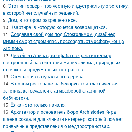
8.
Этот интерьер - про честную индустриальную эстетику,
в которой нет случайных решений.
9.
Дом, в котором разрешено всё.
10.
Квартира, в которую хочется возвращаться.
11.
Создавая свой дом под Стокгольмом, дизайнер
мимми смарт стремилась воссоздать атмосферу конца
XIX века.
12.
Дизайнер Алина джонфаба создала интерьер,
построенный на сочетании минимализма, природных
оттенков и продуманных контрастов.
13.
Стеллаж из натурального дерева.
14.
В новом ресторане на белорусской классическая
эстетика встречается с атмосферой старинной
библиотеки.
15.
Ёлка - это только начало.
16.
Архитектор и основатель бюро Archistories Кира
шаева создала для клиники интерьер, который ломает
привычные представления о медпространствах.