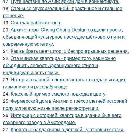
17.
Путешествие по Азии: яркий дом в Коннектикуте.
18.
Стены со звукоизоляцией - практичное и стильное
решение.
19.
Светлая рабочая зона.
20.
Архитекторы Cheng Chung Design создали проект,
объединяющий культурное наследие шёлкового пути и
современную эстетику.
21.
Как выбрать цвет штор: 3 беспроигрышных решения.
22.
Эта минская квартира - пример того, как можно
объединить легкость французского стиля и
индивидуальность семьи.
23.
Интерьер ванной в бежевых тонах всегда выглядит
гармонично и расслабляюще.
24.
Классный пример смелого подхода к цвету!
25.
Фермерский дом в Англии с трёхсотлетней историей
получил новую жизнь после реконструкции.
26.
Интерьер с историей: квартира в здании бывшего
сахарного завода в Амстердаме.
27.
Кровать с балдахином в детской - уют как из сказки.