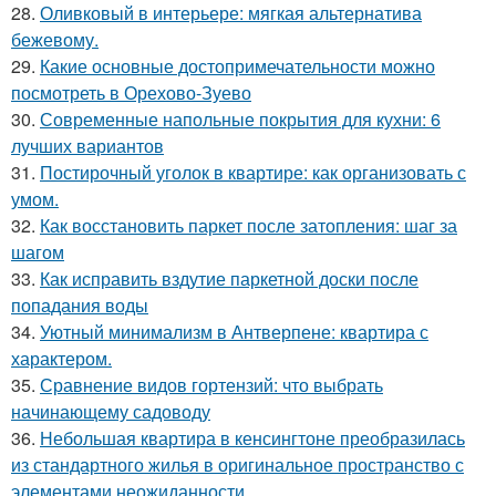
28.
Оливковый в интерьере: мягкая альтернатива
бежевому.
29.
Какие основные достопримечательности можно
посмотреть в Орехово-Зуево
30.
Современные напольные покрытия для кухни: 6
лучших вариантов
31.
Постирочный уголок в квартире: как организовать с
умом.
32.
Как восстановить паркет после затопления: шаг за
шагом
33.
Как исправить вздутие паркетной доски после
попадания воды
34.
Уютный минимализм в Антверпене: квартира с
характером.
35.
Сравнение видов гортензий: что выбрать
начинающему садоводу
36.
Небольшая квартира в кенсингтоне преобразилась
из стандартного жилья в оригинальное пространство с
элементами неожиданности.