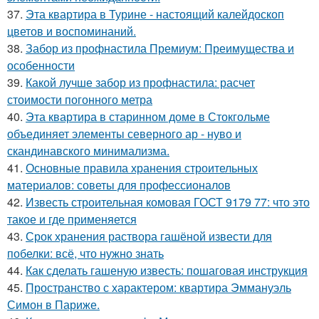
37.
Эта квартира в Турине - настоящий калейдоскоп
цветов и воспоминаний.
38.
Забор из профнастила Премиум: Преимущества и
особенности
39.
Какой лучше забор из профнастила: расчет
стоимости погонного метра
40.
Эта квартира в старинном доме в Стокгольме
объединяет элементы северного ар - нуво и
скандинавского минимализма.
41.
Основные правила хранения строительных
материалов: советы для профессионалов
42.
Известь строительная комовая ГОСТ 9179 77: что это
такое и где применяется
43.
Срок хранения раствора гашёной извести для
побелки: всё, что нужно знать
44.
Как сделать гашеную известь: пошаговая инструкция
45.
Пространство с характером: квартира Эммануэль
Симон в Париже.