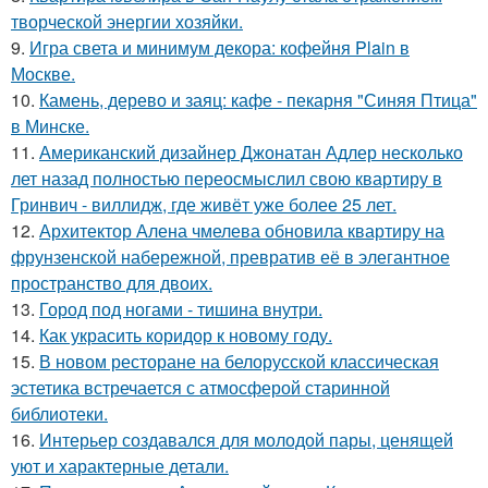
творческой энергии хозяйки.
9.
Игра света и минимум декора: кофейня Plain в
Москве.
10.
Камень, дерево и заяц: кафе - пекарня "Синяя Птица"
в Минске.
11.
Американский дизайнер Джонатан Адлер несколько
лет назад полностью переосмыслил свою квартиру в
Гринвич - виллидж, где живёт уже более 25 лет.
12.
Архитектор Алена чмелева обновила квартиру на
фрунзенской набережной, превратив её в элегантное
пространство для двоих.
13.
Город под ногами - тишина внутри.
14.
Как украсить коридор к новому году.
15.
В новом ресторане на белорусской классическая
эстетика встречается с атмосферой старинной
библиотеки.
16.
Интерьер создавался для молодой пары, ценящей
уют и характерные детали.