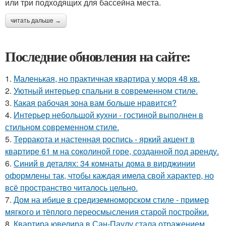
или три подходящих для бассейна места.
читать дальше →
Последние обновления на сайте:
1.
Маленькая, но практичная квартира у моря 48 кв.
2.
Уютный интерьер спальни в современном стиле.
3.
Какая рабочая зона вам больше нравится?
4.
Интерьер небольшой кухни - гостиной выполнен в
стильном современном стиле.
5.
Терракота и настенная роспись - яркий акцент в
квартире 61 м на соколиной горе, созданной под аренду.
6.
Синий в деталях: 34 комнаты дома в вирджинии
оформлены так, чтобы каждая имела свой характер, но
всё пространство читалось цельно.
7.
Дом на ибице в средиземноморском стиле - пример
мягкого и тёплого переосмысления старой постройки.
8.
Квартира ювелира в Сан-Паулу стала отражением