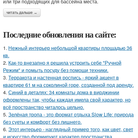
или три подходящих для бассейна места.
читать дальше →
Последние обновления на сайте:
1.
Нежный интерьер небольшой квартиры площадью 36
кв.
2.
Как-то внезапно я решила устроить себе "Ручной
Режим" и помыть посуду без помощи техники.
3.
Терракота и настенная роспись - яркий акцент в
квартире 61 м на соколиной горе, созданной под аренду.
4.
Синий в деталях: 34 комнаты дома в вирджинии
оформлены так, чтобы каждая имела свой характер, но
всё пространство читалось цельно.
5.
Зелёная тропа - это формат отдыха Slow Life: природа
без суеты и комфорт без лишнего.
6.
Этот интерьер - наглядный пример того, как цвет, свет
и искусство формируют характер пространства.