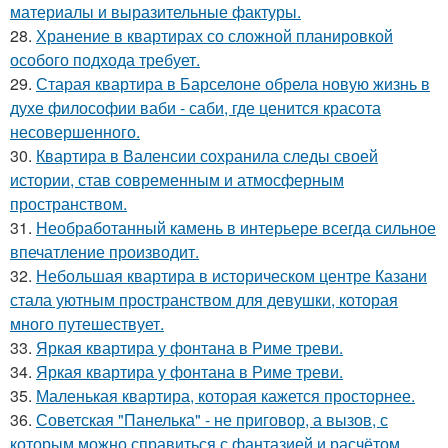
материалы и выразительные фактуры.
28.
Хранение в квартирах со сложной планировкой
особого подхода требует.
29.
Старая квартира в Барселоне обрела новую жизнь в
духе философии ваби - саби, где ценится красота
несовершенного.
30.
Квартира в Валенсии сохранила следы своей
истории, став современным и атмосферным
пространством.
31.
Необработанный камень в интерьере всегда сильное
впечатление производит.
32.
Небольшая квартира в историческом центре Казани
стала уютным пространством для девушки, которая
много путешествует.
33.
Яркая квартира у фонтана в Риме треви.
34.
Яркая квартира у фонтана в Риме треви.
35.
Маленькая квартира, которая кажется просторнее.
36.
Советская "Панелька" - не приговор, а вызов, с
которым можно справиться с фантазией и расчётом.