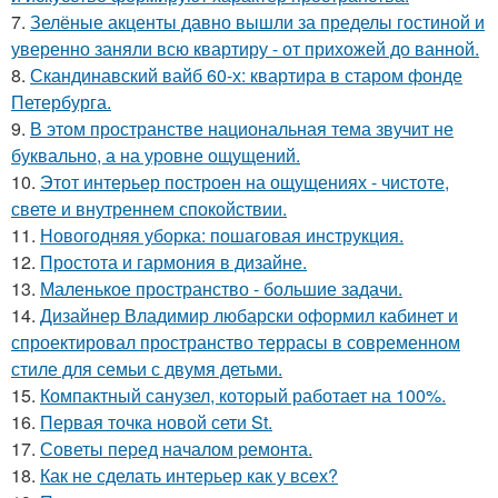
7.
Зелёные акценты давно вышли за пределы гостиной и
уверенно заняли всю квартиру - от прихожей до ванной.
8.
Скандинавский вайб 60-х: квартира в старом фонде
Петербурга.
9.
В этом пространстве национальная тема звучит не
буквально, а на уровне ощущений.
10.
Этот интерьер построен на ощущениях - чистоте,
свете и внутреннем спокойствии.
11.
Новогодняя уборка: пошаговая инструкция.
12.
Простота и гармония в дизайне.
13.
Маленькое пространство - большие задачи.
14.
Дизайнер Владимир любарски оформил кабинет и
спроектировал пространство террасы в современном
стиле для семьи с двумя детьми.
15.
Компактный санузел, который работает на 100%.
16.
Первая точка новой сети St.
17.
Советы перед началом ремонта.
18.
Как не сделать интерьер как у всех?