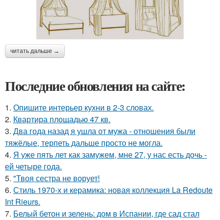
читать дальше →
Последние обновления на сайте:
1.
Опишите интерьер кухни в 2-3 словах.
2.
Квартира площадью 47 кв.
3.
Два года назад я ушла от мужа - отношения были
тяжёлые, терпеть дальше просто не могла.
4.
Я уже пять лет как замужем, мне 27, у нас есть дочь -
ей четыре года.
5.
"Твоя сестра не ворует!
6.
Стиль 1970-х и керамика: новая коллекция La Redoute
Int Rieurs.
7.
Белый бетон и зелень: дом в Испании, где сад стал