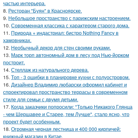
частью интерьера.
8.
Ресторан "Буян" в Красноярске.
9.
Небольшое пространство с парижским настроением.
10.
Современная классика с характером старого дома.
11.
Природа + индастриал: бистро Nothing Fancy в
хамовниках.
12.
Необычный декор для стен своими руками.
13.
Марк торп автономный дом в лесу под Нью-йорком
построит.
14.
Стеллаж из натурального дерева.
15.
Топ - 3 ошибки в планировке кухни с полуостровом.
16.
Дизайнер Владимир любарски оформил кабинет и
спроектировал пространство террасы в современном
стиле для семьи с двумя детьми.
17.
Когда заказчики попросили: "Только Никакого Глянца
- чем Шершавее и Старее, тем Лучше", стало ясно, что
проект будет особенным.
18.
Огромная черная лестница и 400 000 кирпичей:
книжный магазин в Китае.