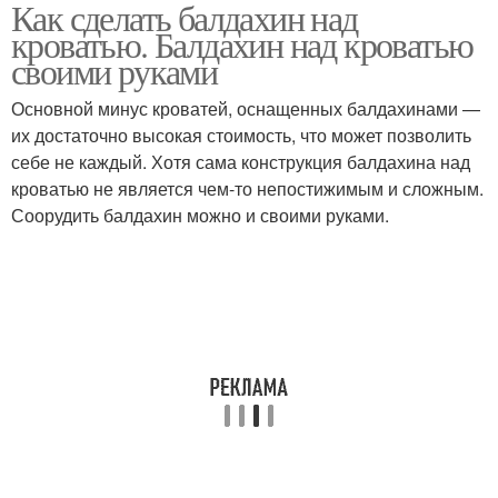
Как сделать балдахин над
Разные стили
Каркас для балдахина
кроватью. Балдахин над кроватью
своими руками
Основной минус кроватей, оснащенных балдахинами —
Кровать в
Держатель для
их достаточно высокая стоимость, что может позволить
классическом стиле
балдахина
себе не каждый. Хотя сама конструкция балдахина над
кроватью не является чем-то непостижимым и сложным.
Соорудить балдахин можно и своими руками.
Кровать в современном
Балдахин в
стиле
скандинавском стиле
Детский балдахин
Балдахин из пялец
Балдахин на детскую