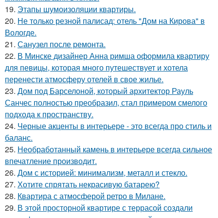
19.
Этапы шумоизоляции квартиры.
20.
Не только резной палисад: отель "Дом на Кирова" в
Вологде.
21.
Санузел после ремонта.
22.
В Минске дизайнер Анна римша оформила квартиру
для певицы, которая много путешествует и хотела
перенести атмосферу отелей в свое жилье.
23.
Дом под Барселоной, который архитектор Рауль
Санчес полностью преобразил, стал примером смелого
подхода к пространству.
24.
Черные акценты в интерьере - это всегда про стиль и
баланс.
25.
Необработанный камень в интерьере всегда сильное
впечатление производит.
26.
Дом с историей: минимализм, металл и стекло.
27.
Хотите спрятать некрасивую батарею?
28.
Квартира с атмосферой ретро в Милане.
29.
В этой просторной квартире с террасой создали