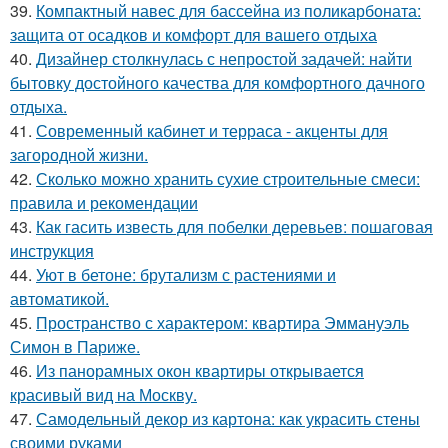
39.
Компактный навес для бассейна из поликарбоната:
защита от осадков и комфорт для вашего отдыха
40.
Дизайнер столкнулась с непростой задачей: найти
бытовку достойного качества для комфортного дачного
отдыха.
41.
Современный кабинет и терраса - акценты для
загородной жизни.
42.
Сколько можно хранить сухие строительные смеси:
правила и рекомендации
43.
Как гасить известь для побелки деревьев: пошаговая
инструкция
44.
Уют в бетоне: брутализм с растениями и
автоматикой.
45.
Пространство с характером: квартира Эммануэль
Симон в Париже.
46.
Из панорамных окон квартиры открывается
красивый вид на Москву.
47.
Самодельный декор из картона: как украсить стены
своими руками