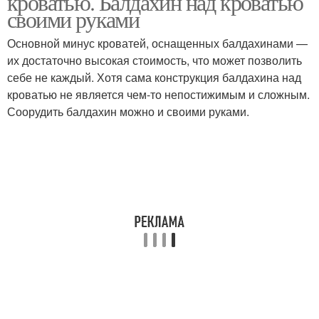
кроватью. Балдахин над кроватью
своими руками
Основной минус кроватей, оснащенных балдахинами —
Балдахин в
их достаточно высокая стоимость, что может позволить
Детский балдахин
скандинавском стиле
себе не каждый. Хотя сама конструкция балдахина над
кроватью не является чем-то непостижимым и сложным.
Соорудить балдахин можно и своими руками.
Балдахин из пялец
Балдахин на каркасе
Балдахин на детскую
кроватку