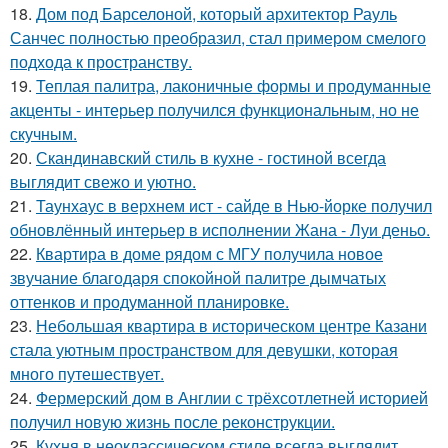
18.
Дом под Барселоной, который архитектор Рауль
Санчес полностью преобразил, стал примером смелого
подхода к пространству.
19.
Теплая палитра, лаконичные формы и продуманные
акценты - интерьер получился функциональным, но не
скучным.
20.
Скандинавский стиль в кухне - гостиной всегда
выглядит свежо и уютно.
21.
Таунхаус в верхнем ист - сайде в Нью-йорке получил
обновлённый интерьер в исполнении Жана - Луи деньо.
22.
Квартира в доме рядом с МГУ получила новое
звучание благодаря спокойной палитре дымчатых
оттенков и продуманной планировке.
23.
Небольшая квартира в историческом центре Казани
стала уютным пространством для девушки, которая
много путешествует.
24.
Фермерский дом в Англии с трёхсотлетней историей
получил новую жизнь после реконструкции.
25.
Кухня в неоклассическом стиле всегда выглядит