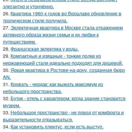
элегантно и утончённо.
26.
Квартира 1960-х годов во Вроцлаве обновление в
тропическом стиле получила.
27.
Эклектичная квартира в Москве стала отражением
активного образа жизни семьи и их любви к
путешествиям.
28.
Французская эклектика у воды.
29.
Компактные и изящные - тонкие полки из
нержавеющей стали идеально подходят для душевой.
30.
Яркая квартира в Ростове-на-дону, созданная бюро
AN.
31.
Кровать - чердак: как выжать максимум из
небольшого пространства.
32.
Бутик - отель с характером: когда здание становится
музеем.
33.
Небольшое пространство - не повод от комфорта и
выразительности отказываться.
34.
Как установить плинтус, если есть выступ.