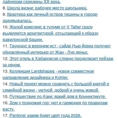
лайнерам середины XX века.
8.
Школа жизни: рабочее место школьника.
9.
Квартира как личный остров тишины в городе
задумывалась.
10.
Жилой комплекс в тулуме от V Taller сразу
выделяется архитектурой, отсылающей к образу
вавилонской башни.
11.
Таунхаус в верхнем ист - сайде Нью-йорка получил
обновлённый интерьер от Жан - Луи деньо.
12.
Этот отель в Хабаровске словно продолжает пейзаж
за окном.
13.
Коллекция Landshapes - новое совместное
направление дизайнера и Kohler.
14.
Новый проект можно сравнить с большой книгой о
семейной жизни - уютной, доброй и очень живой.
15.
Путешествие по Азии: яркий дом в Коннектикуте.
16.
Дом у подножия гор: уют и гармония по правилам
васту.
17.
Pantone: каким будет цвет года 2026.