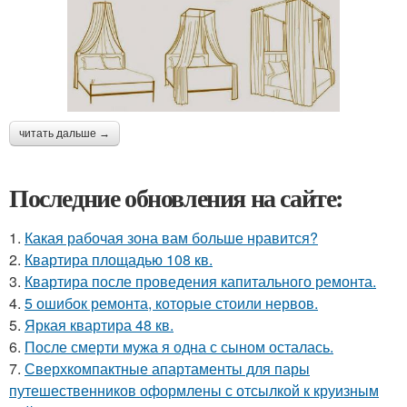
читать дальше →
Последние обновления на сайте:
1.
Какая рабочая зона вам больше нравится?
2.
Квартира площадью 108 кв.
3.
Квартира после проведения капитального ремонта.
4.
5 ошибок ремонта, которые стоили нервов.
5.
Яркая квартира 48 кв.
6.
После смерти мужа я одна с сыном осталась.
7.
Сверхкомпактные апартаменты для пары
путешественников оформлены с отсылкой к круизным