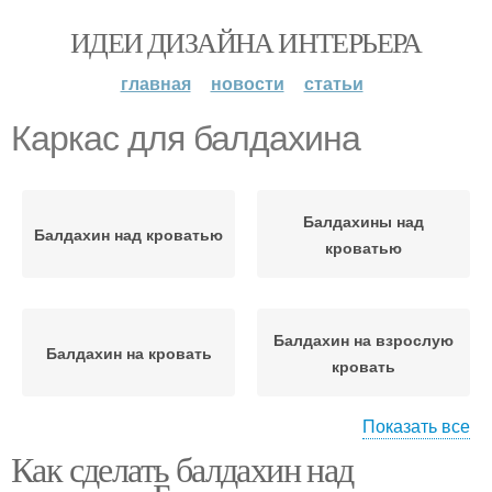
ИДЕИ ДИЗАЙНА ИНТЕРЬЕРА
главная
новости
статьи
Каркас для балдахина
Балдахины над
Балдахин над кроватью
кроватью
Балдахин на взрослую
Балдахин на кровать
кровать
Показать все
Как сделать балдахин над
Балдахин в
Держатель для
романтическом стиле
балдахина