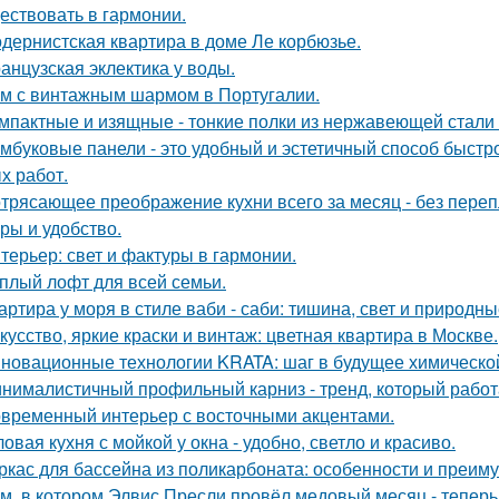
ествовать в гармонии.
дернистская квартира в доме Ле корбюзье.
анцузская эклектика у воды.
м с винтажным шармом в Португалии.
мпактные и изящные - тонкие полки из нержавеющей стали
мбуковые панели - это удобный и эстетичный способ быстр
х работ.
трясающее преображение кухни всего за месяц - без перепл
уры и удобство.
терьер: свет и фактуры в гармонии.
плый лофт для всей семьи.
артира у моря в стиле ваби - саби: тишина, свет и природны
кусство, яркие краски и винтаж: цветная квартира в Москве.
новационные технологии KRATA: шаг в будущее химическ
нималистичный профильный карниз - тренд, который работа
временный интерьер с восточными акцентами.
ловая кухня с мойкой у окна - удобно, светло и красиво.
ркас для бассейна из поликарбоната: особенности и преим
м, в котором Элвис Пресли провёл медовый месяц - тепер