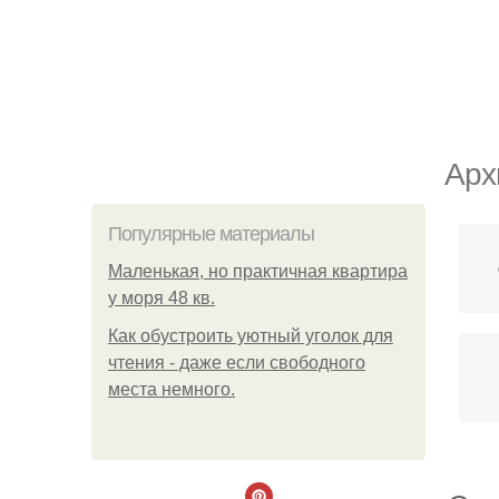
Арх
Популярные материалы
Маленькая, но практичная квартира
у моря 48 кв.
Как обустроить уютный уголок для
чтения - даже если свободного
места немного.