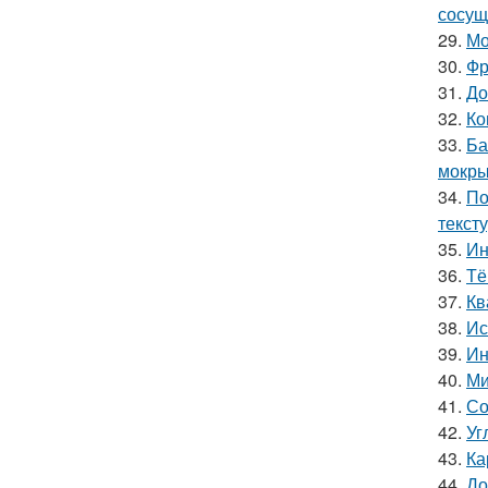
сосущ
29.
Мо
30.
Фр
31.
До
32.
Ко
33.
Ба
мокры
34.
По
текст
35.
Ин
36.
Тё
37.
Кв
38.
Ис
39.
Ин
40.
Ми
41.
Со
42.
Уг
43.
Ка
44.
До