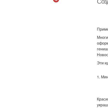
Соз
Приме
Многи
оформ
гениа
Ново
Эти и
1. Ми
Краси
украш