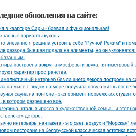
ледние обновления на сайте:
ня в квартире Сары - боевая и функциональная!
красные варианты кухонь.
-то внезапно я решила устроить себе "Ручной Режим" и пом
ле развода бывшая подала на алименты, но он уклоняется: 
обязанным.
ртира построена вокруг атмосферы и звука: пятиметровый 
руют характер пространства.
ималистичный интерьер без лишнего декора построен на с
ла на мысе с видом на море получила новую жизнь после 
вучая сауна на понтоне - эксперимент норвежских студенто
, в котором разрешено всё.
зефина шталь выросла в художественной семье - и этот бэк
ственском декоре.
ычно интерьеры нантакета - это свет, воздух и "Морская" ле
новом ресторане на белорусской классическая эстетика вст