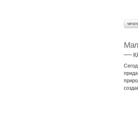
читат
Мал
— к
Сегод
прида
приро
созда