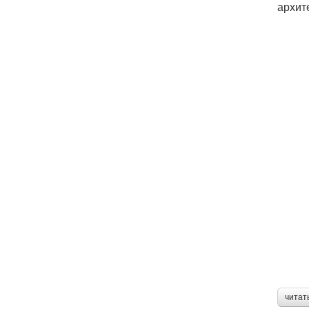
архит
читат