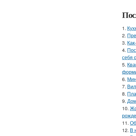
Пос
1.
Кух
2.
Пре
3.
Как
4.
Пос
себя 
5.
Ква
форми
6.
Мин
7.
Вил
8.
Пла
9.
Дом
10.
Жо
рожде
11.
Об
12.
В 