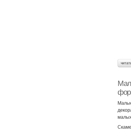
читат
Мал
фор
Малые
декор
малых
Скаме