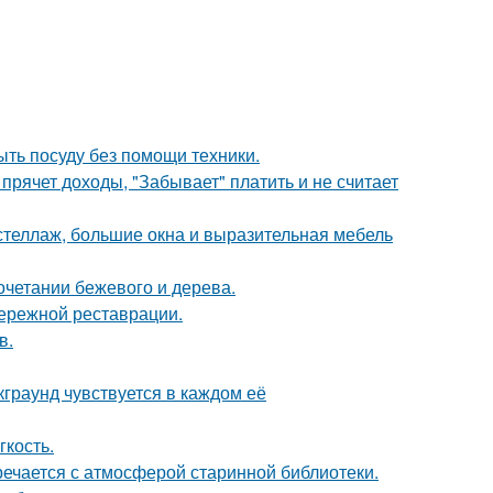
ыть посуду без помощи техники.
прячет доходы, "Забывает" платить и не считает
стеллаж, большие окна и выразительная мебель
очетании бежевого и дерева.
бережной реставрации.
в.
граунд чувствуется в каждом её
гкость.
речается с атмосферой старинной библиотеки.