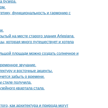
а бузера.
ом.
стетику, функциональность и гармонию с
и.
ытый на месте старого здания Arlesiana.
ы, которая много путешествует и хотела
большой площади можно создать солнечное и
временное звучание.
тектуру и восточные акценты.
хочется забыть о времени.
м стиле получила.
зейного квартала стала.
ого, как архитектура и природа могут