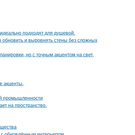
 идеально подходят для душевой.
о обновить и выровнять стены без сложных
анировки, но с точным акцентом на свет,
е акценты.
ой промышленности
ет на пространство.
ущества
ь с обновлённым интерьером.