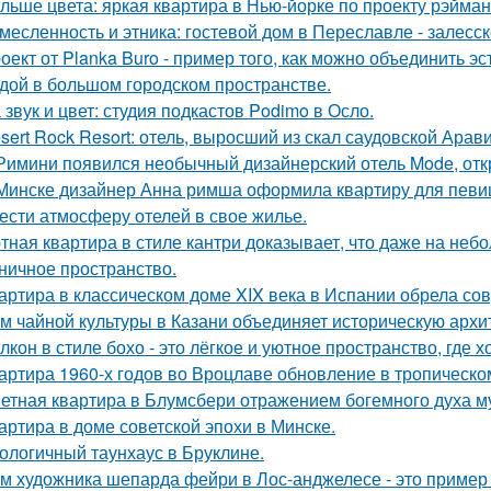
льше цвета: яркая квартира в Нью-йорке по проекту рэйман
месленность и этника: гостевой дом в Переславле - залесск
оект от Planka Buro - пример того, как можно объединить э
дой в большом городском пространстве.
 звук и цвет: студия подкастов Podimo в Осло.
sert Rock Resort: отель, выросший из скал саудовской Арави
Римини появился необычный дизайнерский отель Mode, откр
Минске дизайнер Анна римша оформила квартиру для певиц
ести атмосферу отелей в свое жилье.
тная квартира в стиле кантри доказывает, что даже на не
ничное пространство.
артира в классическом доме XIX века в Испании обрела со
м чайной культуры в Казани объединяет историческую архи
лкон в стиле бохо - это лёгкое и уютное пространство, где 
артира 1960-х годов во Вроцлаве обновление в тропическо
етная квартира в Блумсбери отражением богемного духа му
артира в доме советской эпохи в Минске.
ологичный таунхаус в Бруклине.
м художника шепарда фейри в Лос-анджелесе - это пример т