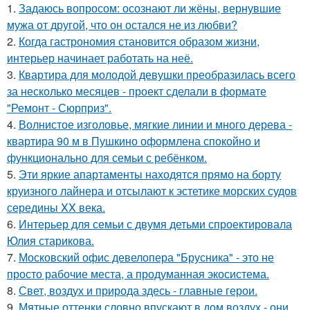
1.
Задаюсь вопросом: осознают ли жёны, вернувшие
мужа от другой, что он остался не из любви?
2.
Когда гастрономия становится образом жизни,
интерьер начинает работать на неё.
3.
Квартира для молодой девушки преобразилась всего
за несколько месяцев - проект сделали в формате
"Ремонт - Сюрприз".
4.
Волнистое изголовье, мягкие линии и много дерева -
квартира 90 м в Пушкино оформлена спокойно и
функционально для семьи с ребёнком.
5.
Эти яркие апартаменты находятся прямо на борту
круизного лайнера и отсылают к эстетике морских судов
середины XX века.
6.
Интерьер для семьи с двумя детьми спроектировала
Юлия старикова.
7.
Московский офис девелопера "Брусника" - это не
просто рабочие места, а продуманная экосистема.
8.
Свет, воздух и природа здесь - главные герои.
9.
Мятные оттенки словно впускают в дом воздух - они