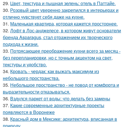
29.
Цвет, текстура и пышная зелень: отель в Паттайе.
30.
Розовый цвет уверенно закрепился в интерьерах и
отлично чувствует себя даже на кухне.
31.
Маленькая квартира, которая кажется просторнее.
32.
Лофт в Лос-анджелесе, в котором живут основатели
бренда Asparagus, стал отражением их творческого
подхода к жизни.
33.
Потрясающее преображение кухни всего за месяц -
без перепланировки, но с точным акцентом на свет,
текстуры и удобство.
34.
Кровать - чердак: как выжать максимум из
небольшого пространства.
35.
Небольшое пространство - не повод от комфорта и
выразительности отказываться.
36.
Вздулся паркет от воды: что делать без замены
37.
Какие современные архитектурные проекты
появляются в Воронеже
38.
Красный дом в Мексике: архитектура, вписанная в
природу.