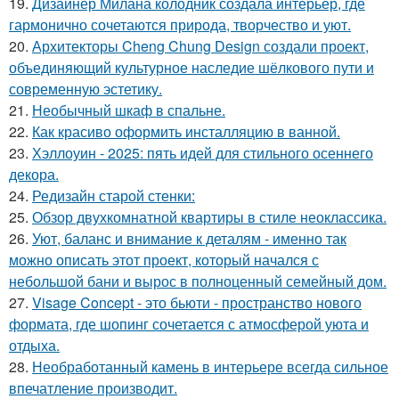
19.
Дизайнер Милана колодник создала интерьер, где
гармонично сочетаются природа, творчество и уют.
20.
Архитекторы Cheng Chung Design создали проект,
объединяющий культурное наследие шёлкового пути и
современную эстетику.
21.
Необычный шкаф в спальне.
22.
Как красиво оформить инсталляцию в ванной.
23.
Хэллоуин - 2025: пять идей для стильного осеннего
декора.
24.
Редизайн старой стенки:
25.
Обзор двухкомнатной квартиры в стиле неоклассика.
26.
Уют, баланс и внимание к деталям - именно так
можно описать этот проект, который начался с
небольшой бани и вырос в полноценный семейный дом.
27.
Visage Concept - это бьюти - пространство нового
формата, где шопинг сочетается с атмосферой уюта и
отдыха.
28.
Необработанный камень в интерьере всегда сильное
впечатление производит.