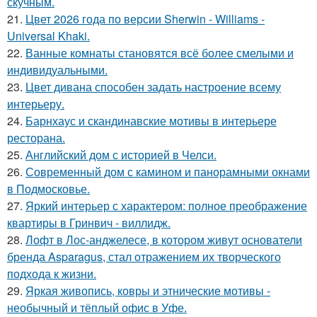
скучным.
21.
Цвет 2026 года по версии Sherwin - Williams -
Universal Khaki.
22.
Ванные комнаты становятся всё более смелыми и
индивидуальными.
23.
Цвет дивана способен задать настроение всему
интерьеру.
24.
Барнхаус и скандинавские мотивы в интерьере
ресторана.
25.
Английский дом с историей в Челси.
26.
Современный дом с камином и панорамными окнами
в Подмосковье.
27.
Яркий интерьер с характером: полное преображение
квартиры в Гринвич - виллидж.
28.
Лофт в Лос-анджелесе, в котором живут основатели
бренда Asparagus, стал отражением их творческого
подхода к жизни.
29.
Яркая живопись, ковры и этнические мотивы -
необычный и тёплый офис в Уфе.