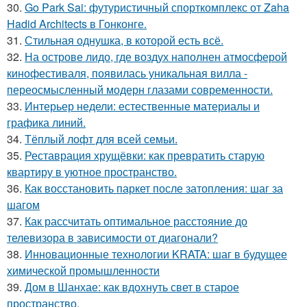
30.
Go Park Sai: футуристичный спорткомплекс от Zaha
Hadid Architects в Гонконге.
31.
Стильная однушка, в которой есть всё.
32.
На острове лидо, где воздух наполнен атмосферой
кинофестиваля, появилась уникальная вилла -
переосмысленный модерн глазами современности.
33.
Интерьер недели: естественные материалы и
графика линий.
34.
Тёплый лофт для всей семьи.
35.
Реставрация хрущёвки: как превратить старую
квартиру в уютное пространство.
36.
Как восстановить паркет после затопления: шаг за
шагом
37.
Как рассчитать оптимальное расстояние до
телевизора в зависимости от диагонали?
38.
Инновационные технологии KRATA: шаг в будущее
химической промышленности
39.
Дом в Шанхае: как вдохнуть свет в старое
пространство.