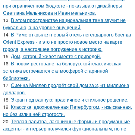
при ограниченном бюджете - показывают дизайнеры
Светлана Мельникова и Иван мельников.
13.
В этом пространстве национальная тема звучит не
буквально, а на уровне ощущений.
14.
В Риме открылся первый отель легендарного бренда
Orient Express - и это не просто новое место на карте
города, а настоящее погружение в историю.
15.
Дом, который живёт вместе с природой.
16.
В новом ресторане на белорусской классическая
эстетика встречается с атмосферой старинной
библиотеки.
17.
Сиенна Миллер продаёт свой дом за 2, 61 миллиона
долларов.
18.
Экран под ванную: практичное и стильное решение.
19.
Классика, вдохновленная Петербургом, - изысканная,
но без излишней строгости.
20.
Теплая палитра, лаконичные формы и продуманные
акценты - интерьер получился функциональным, но не