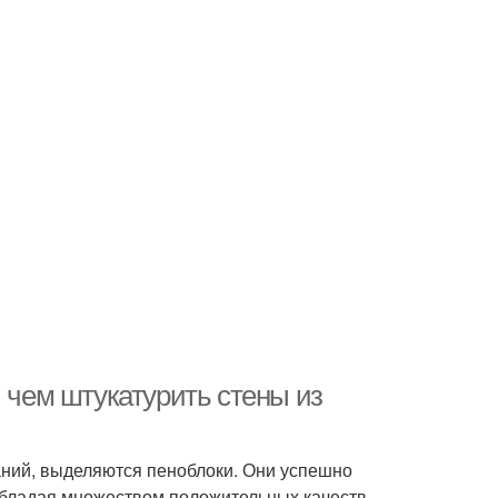
и чем штукатурить стены из
ний, выделяются пеноблоки. Они успешно
обладая множеством положительных качеств.