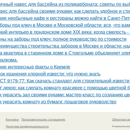
ичный навес для бассейна из поликарбоната: советы по вы
вес для бассейна своими руками: как сделать удобное и ст
кие необычные кафе и рестораны можно найти в Санкт-Пет
боры под ключ в Москве и Московской области: все, что вам
кий интерьер в лондонском доме XIX века: когда смелость - 
ны на заборы под ключ: полное руководство по стоимости
еимущества строительства заборов в Москве и области: над
а квартира в старинном доме в Стокгольме объединяет элем
ализма.
кие интересные факты о Кремле
ок хранения хлорной извести: что нужно знать
СТ 9179-77: Как скачать стандарт для строительной извести
Y декор: как сделать комнату красивее с помощью цветной 
к украсить зал своими руками: мастер-класс по созданию цв
к украсить комнату из бумаги: пошаговое руководство
Контакты
Пользовательское соглашение
Обратная св
Политика конфидециальности
Копирование раз