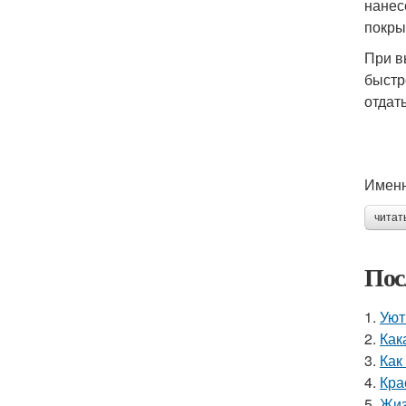
нанес
покры
При в
быстр
отдат
Именн
читат
Пос
1.
Уют
2.
Как
3.
Как
4.
Кра
5.
Жиз