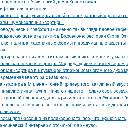
тешествие по Азии: яркий дом в Коннектикуте.
йфхаки для прихожей.
жево - серый - универсальный оттенок, который идеально 
апы шумоизоляции квартиры.
овода, неон и граффити - именно так выглядит новое кафе 
альянская эстетика 1970-х в Барселоне: ресторан Gloria Oste
плая палитра, лаконичные формы и продуманные акценты -
ым.
артира на пятой авеню итальянский шик и энергетику манх
большая пекарня в центре Мадрида удивляет интерьером,
етная квартира в Блумсбери отражением богемного духа му
временная квартира с камином.
а квартира в Милане - тонкий пример того, как личный вку
нималистичная кухня. Ничего лишнего - только свет, воздух
 скромной площади удалось разместить всё необходимое бе
торическая лепнина, высокие потолки и винтажные детали
ализмом.
весы для бассейна из поликарбоната: все, что нужно знать
андинавский интерьер с отсылкой к ар - нуво.