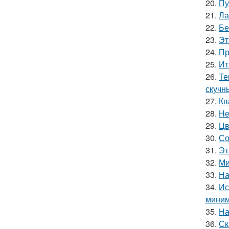
20.
Пу
21.
Ла
22.
Бе
23.
Эт
24.
Пр
25.
Ит
26.
Те
скучн
27.
Кв
28.
Не
29.
Цв
30.
Со
31.
Эт
32.
Ми
33.
На
34.
Ис
миним
35.
На
36.
Ск