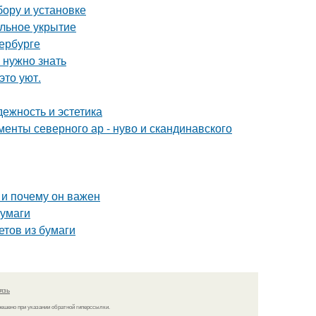
бору и установке
ильное укрытие
ербурге
 нужно знать
это уют.
ежность и эстетика
енты северного ар - нуво и скандинавского
 и почему он важен
бумаги
етов из бумаги
язь
решено при указании обратной гиперссылки.