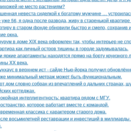
рихожей не место растениям?
шенная невеста сиделкой к богатому мужчине … устроилас
 уже 56, я одна после развода, живу в старенькой квартире 
ртиру в старом фонде обновили быстро и смело, сохранив и
ие окна.
урум в доме XIX века оформлен так, чтобы интерьер не спо
артира как личный остров тишины в городе задумывалась.
и яркие апартаменты находятся прямо на борту круизного л
ины XX века.
унхаус в верхнем ист - сайде Нью-йорка получил обновлённ
же минимальный метраж может быть функциональным.
от дом словно собран из впечатлений о дальних странах, ш
йских коттеджах.
окойная интеллигентность: квартира рядом с МГУ.
остранство, которое работает вместе с командой.
временная классика с характером старого дома.
сле восьмилетней реставрации и инвестиций в миллиарды д
.