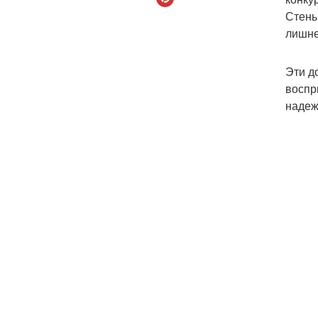
Стены
лишне
Эти д
воспр
надеж