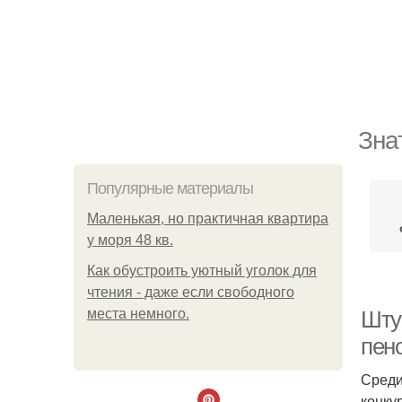
Зна
Популярные материалы
Маленькая, но практичная квартира
у моря 48 кв.
Как обустроить уютный уголок для
чтения - даже если свободного
места немного.
Шту
пен
Среди
конку