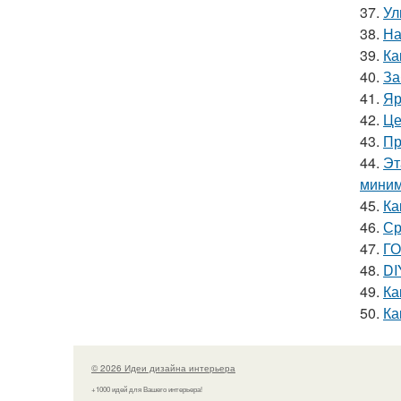
37.
Ул
38.
На
39.
Ка
40.
За
41.
Яр
42.
Це
43.
Пр
44.
Эт
миним
45.
Ка
46.
Ср
47.
ГО
48.
DI
49.
Ка
50.
Ка
© 2026 Идеи дизайна интерьера
+1000 идей для Вашего интерьера!