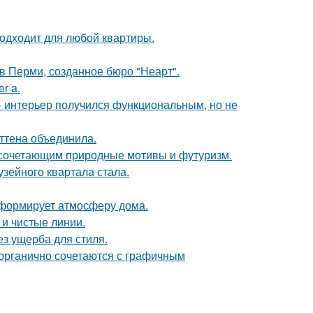
подходит для любой квартиры.
в Перми, созданное бюро "Неарт".
r a.
 интерьер получился функциональным, но не
эттена объединила.
 сочетающим природные мотивы и футуризм.
зейного квартала стала.
с формирует атмосферу дома.
 и чистые линии.
з ущерба для стиля.
 органично сочетаются с графичным