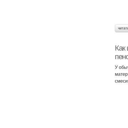
читат
Как
пен
У обы
матер
смеси