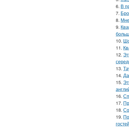
6.
В п
7.
Бро
8.
Мне
9.
Ква
больш
10.
Шо
11.
Кв
12.
Эт
серед
13.
Та
14.
Да
15.
Эт
англи
16.
Сп
17.
Пр
18.
Со
19.
По
гостей