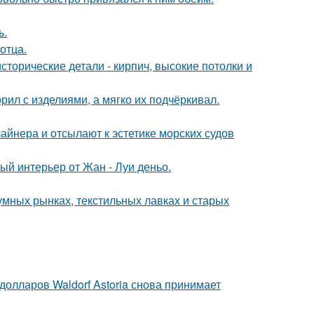
ь.
отца.
сторические детали - кирпич, высокие потолки и
рил с изделиями, а мягко их подчёркивал.
айнера и отсылают к эстетике морских судов
ый интерьер от Жан - Луи деньо.
умных рынках, текстильных лавках и старых
олларов Waldorf Astoria снова принимает