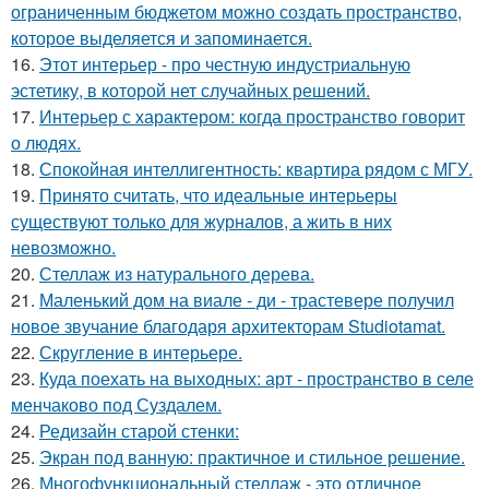
ограниченным бюджетом можно создать пространство,
которое выделяется и запоминается.
16.
Этот интерьер - про честную индустриальную
эстетику, в которой нет случайных решений.
17.
Интерьер с характером: когда пространство говорит
о людях.
18.
Спокойная интеллигентность: квартира рядом с МГУ.
19.
Принято считать, что идеальные интерьеры
существуют только для журналов, а жить в них
невозможно.
20.
Стеллаж из натурального дерева.
21.
Маленький дом на виале - ди - трастевере получил
новое звучание благодаря архитекторам Studiotamat.
22.
Скругление в интерьере.
23.
Куда поехать на выходных: арт - пространство в селе
менчаково под Суздалем.
24.
Редизайн старой стенки:
25.
Экран под ванную: практичное и стильное решение.
26.
Многофункциональный стеллаж - это отличное