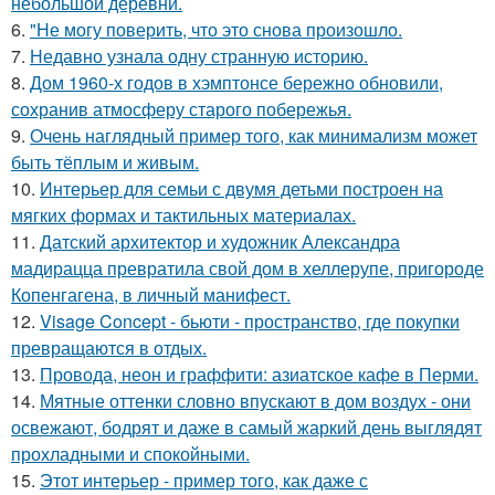
небольшой деревни.
6.
"Не могу поверить, что это снова произошло.
7.
Недавно узнала одну странную историю.
8.
Дом 1960-х годов в хэмптонсе бережно обновили,
сохранив атмосферу старого побережья.
9.
Очень наглядный пример того, как минимализм может
быть тёплым и живым.
10.
Интерьер для семьи с двумя детьми построен на
мягких формах и тактильных материалах.
11.
Датский архитектор и художник Александра
мадирацца превратила свой дом в хеллерупе, пригороде
Копенгагена, в личный манифест.
12.
Visage Concept - бьюти - пространство, где покупки
превращаются в отдых.
13.
Провода, неон и граффити: азиатское кафе в Перми.
14.
Мятные оттенки словно впускают в дом воздух - они
освежают, бодрят и даже в самый жаркий день выглядят
прохладными и спокойными.
15.
Этот интерьер - пример того, как даже с