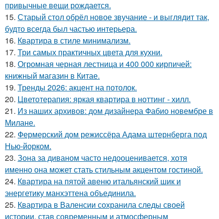
привычные вещи рождается.
15.
Старый стол обрёл новое звучание - и выглядит так,
будто всегда был частью интерьера.
16.
Квартира в стиле минимализм.
17.
Три самых практичных цвета для кухни.
18.
Огромная черная лестница и 400 000 кирпичей:
книжный магазин в Китае.
19.
Тренды 2026: акцент на потолок.
20.
Цветотерапия: яркая квартира в ноттинг - хилл.
21.
Из наших архивов: дом дизайнера Фабио новембре в
Милане.
22.
Фермерский дом режиссёра Адама штернберга под
Нью-йорком.
23.
Зона за диваном часто недооценивается, хотя
именно она может стать стильным акцентом гостиной.
24.
Квартира на пятой авеню итальянский шик и
энергетику манхэттена объединила.
25.
Квартира в Валенсии сохранила следы своей
истории, став современным и атмосферным