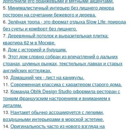
дополнили его оранжевыми и мятными акцентами.
5.
Минималистичный интерьер без лишнего декора
построен на сочетании бежевого и дерева.
6.
Зелёная тропа - это формат отдыха Slow Life: природа
без суеты и комфорт без лишнего.
7.
Деревянный потолок и выразительная плитка:
квартира 62 м в Москве.
8.
Дом с историей и будущим.
9.
Этот дом словно собран из впечатлений о дальних
странах, шумных рынках, текстильных лавках и старых
английских коттеджах.
10.
Домашний чек - лист на каникулы.
11.
Современная классика с характером старого дома.
12.
Команда Oblik Design Studio оформила ресторан с
тонким французским настроением и вниманием к
деталям.
13.
Нантакет обычно ассоциируется с легкими,
воздушными интерьерами в морской эстетике.
14.
Оригинальность часто из нового взгляда на