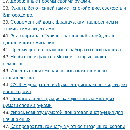
37.
Деревянные проёмы своими руками.
38.
Кухня в бело - синей гамме - спокойствие, свежесть и
благородство.
39.
Современный дом с французским настроением и
этническими акцентами.
40.
Эта квартира в Турине - настоящий калейдоскоп
цветов и воспоминаний.
41.
Преимущества штакетного забора из профнастила
42.
Необычные факты о Москве, которые знают
немногие
43.
Известь строительная: основа качественного
строительства
44.
СУПЕР декор стен из бумаги: оригинальные идеи для
вашего дома
45.
Пошаговая инструкция: как украсить комнату из
бумаги своими руками
46.
Укрась комнату бумагой: пошаговая инструкция для
начинающих
47.
Как превратить комнату в уютное гнёздышко: советы