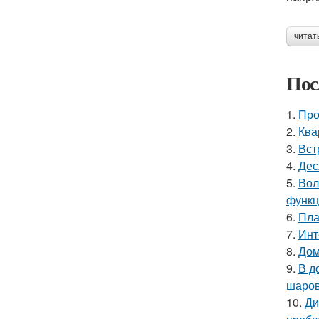
читат
Пос
1.
Про
2.
Ква
3.
Вст
4.
Дес
5.
Вол
функц
6.
Пла
7.
Инт
8.
Дом
9.
В д
шаров
10.
Ди