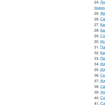
24.
Ло
подхо
25.
Яр
26.
Св
27.
Ка
28.
Ка
29.
Со
30.
Ис
31.
Па
32.
Ка
33.
Пр
34.
Ид
35.
Ид
36.
Ск
37.
Ид
38.
Св
39.
Ун
40.
Со
41.
Сд