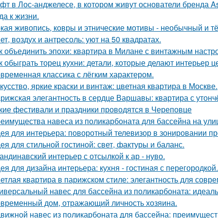
фт в Лос-анджелесе, в котором живут основатели бренда As
да к жизни.
кая живопись, ковры и этнические мотивы - необычный и т
ет, воздух и антресоль: уют на 50 квадратах.
к объединить эпохи: квартира в Милане с винтажным настр
к обыграть торец кухни: детали, которые делают интерьер 
временная классика с лёгким характером.
кусство, яркие краски и винтаж: цветная квартира в Москве.
рижская элегантность в сердце Варшавы: квартира с утон
кие фестивали и праздники проводятся в Череповце
еимущества навеса из поликарбоната для бассейна на ули
ея для интерьера: поворотный телевизор в зонировании пр
ея для стильной гостиной: свет, фактуры и баланс.
андинавский интерьер с отсылкой к ар - нуво.
ея для дизайна интерьера: кухня - гостиная с перегородкой.
етлая квартира в парижском стиле: элегантность для совр
иверсальный навес для бассейна из поликарбоната: идеал
временный дом, отражающий личность хозяина.
вижной навес из поликарбоната для бассейна: преимущест