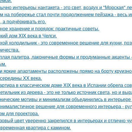
емой.
ычно интерьеры нантакета - это свет, воздух и "Морская" ле
м на побережье стал почти продолжением пейзажа - весь ин
, а подчёркивать его.
ное хранение и порядок: практичные советы.
кий дом XIX века в Челси.
хой холодильник - это современное решение для кухни, по
ричества.
плая палитра, лаконичные формы и продуманные акценты -
ым.
и яркие апартаменты расположены прямо на борту круизно
 середины XX века.
артира в классическом доме XIX века в Испании обрела со
етильник из дерева - это не только источник света, но и вы
нические мотивы и минимализм объединились в интерьере р
нималистичное решение для современного интерьера - ру
ом для проектора.
зовый цвет уверенно закрепился в интерьерах и отлично чув
временная квартира с камином.