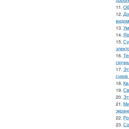
пробл
11.
Об
12.
До
видом
13.
Ум
14.
Яр
15.
Су
элект
16.
Те
скучн
17.
Эт
судов
18.
Кв
19.
Св
20.
Эт
21.
Ми
экран
22.
Ро
23.
Со