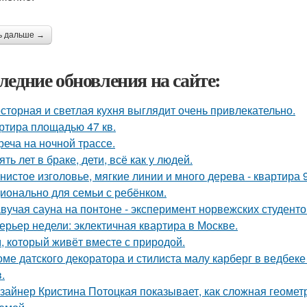
ь дальше →
ледние обновления на сайте:
сторная и светлая кухня выглядит очень привлекательно.
ртира площадью 47 кв.
реча на ночной трассе.
ять лет в браке, дети, всё как у людей.
нистое изголовье, мягкие линии и много дерева - квартира
ионально для семьи с ребёнком.
вучая сауна на понтоне - эксперимент норвежских студенто
ерьер недели: эклектичная квартира в Москве.
, который живёт вместе с природой.
оме датского декоратора и стилиста малу карберг в ведбек
.
зайнер Кристина Потоцкая показывает, как сложная геомет