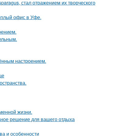
paragus, стал отражением их творческого
ёплый офис в Уфе.
оением.
цельным.
чённым настроением.
це
остранства.
еменной жизни.
ьное решение для вашего отдыха
ва и особенности