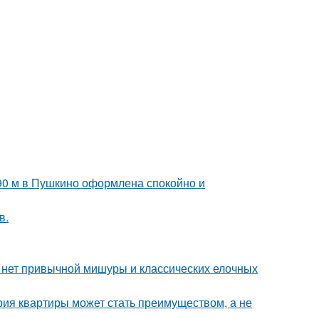
 90 м в Пушкино оформлена спокойно и
в.
е нет привычной мишуры и классических елочных
рия квартиры может стать преимуществом, а не