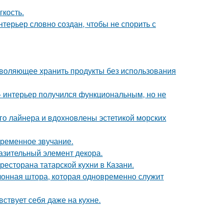
гкость.
терьер словно создан, чтобы не спорить с
зволяющее хранить продукты без использования
 интерьер получился функциональным, но не
го лайнера и вдохновлены эстетикой морских
временное звучание.
разительный элемент декора.
есторана татарской кухни в Казани.
лонная штора, которая одновременно служит
ствует себя даже на кухне.