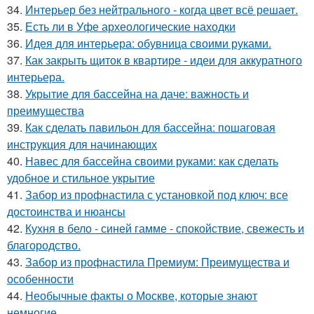
34.
Интерьер без нейтрального - когда цвет всё решает.
35.
Есть ли в Уфе археологические находки
36.
Идея для интерьера: обувница своими руками.
37.
Как закрыть щиток в квартире - идеи для аккуратного
интерьера.
38.
Укрытие для бассейна на даче: важность и
преимущества
39.
Как сделать павильон для бассейна: пошаговая
инструкция для начинающих
40.
Навес для бассейна своими руками: как сделать
удобное и стильное укрытие
41.
Забор из профнастила с установкой под ключ: все
достоинства и нюансы
42.
Кухня в бело - синей гамме - спокойствие, свежесть и
благородство.
43.
Забор из профнастила Премиум: Преимущества и
особенности
44.
Необычные факты о Москве, которые знают
немногие