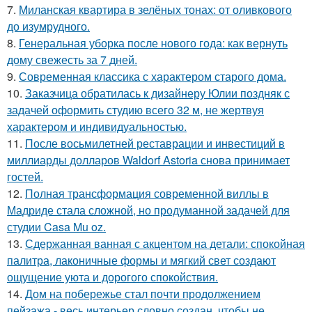
7.
Миланская квартира в зелёных тонах: от оливкового
до изумрудного.
8.
Генеральная уборка после нового года: как вернуть
дому свежесть за 7 дней.
9.
Современная классика с характером старого дома.
10.
Заказчица обратилась к дизайнеру Юлии поздняк с
задачей оформить студию всего 32 м, не жертвуя
характером и индивидуальностью.
11.
После восьмилетней реставрации и инвестиций в
миллиарды долларов Waldorf Astoria снова принимает
гостей.
12.
Полная трансформация современной виллы в
Мадриде стала сложной, но продуманной задачей для
студии Casa Mu oz.
13.
Сдержанная ванная с акцентом на детали: спокойная
палитра, лаконичные формы и мягкий свет создают
ощущение уюта и дорогого спокойствия.
14.
Дом на побережье стал почти продолжением
пейзажа - весь интерьер словно создан, чтобы не