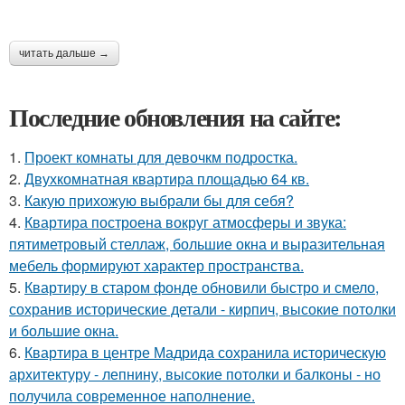
читать дальше →
Последние обновления на сайте:
1.
Проект комнаты для девочкм подростка.
2.
Двухкомнатная квартира площадью 64 кв.
3.
Какую прихожую выбрали бы для себя?
4.
Квартира построена вокруг атмосферы и звука:
пятиметровый стеллаж, большие окна и выразительная
мебель формируют характер пространства.
5.
Квартиру в старом фонде обновили быстро и смело,
сохранив исторические детали - кирпич, высокие потолки
и большие окна.
6.
Квартира в центре Мадрида сохранила историческую
архитектуру - лепнину, высокие потолки и балконы - но
получила современное наполнение.