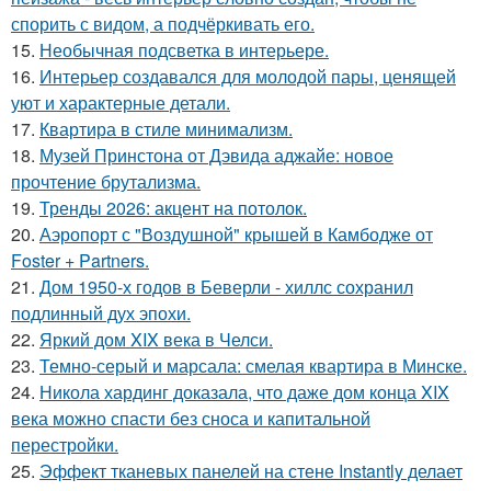
спорить с видом, а подчёркивать его.
15.
Необычная подсветка в интерьере.
16.
Интерьер создавался для молодой пары, ценящей
уют и характерные детали.
17.
Квартира в стиле минимализм.
18.
Музей Принстона от Дэвида аджайе: новое
прочтение брутализма.
19.
Тренды 2026: акцент на потолок.
20.
Аэропорт с "Воздушной" крышей в Камбодже от
Foster + Partners.
21.
Дом 1950-х годов в Беверли - хиллс сохранил
подлинный дух эпохи.
22.
Яркий дом XIX века в Челси.
23.
Темно-серый и марсала: смелая квартира в Минске.
24.
Никола хардинг доказала, что даже дом конца XIX
века можно спасти без сноса и капитальной
перестройки.
25.
Эффект тканевых панелей на стене Instantly делает