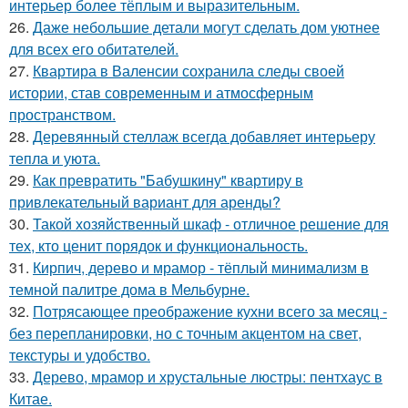
интерьер более тёплым и выразительным.
26.
Даже небольшие детали могут сделать дом уютнее
для всех его обитателей.
27.
Квартира в Валенсии сохранила следы своей
истории, став современным и атмосферным
пространством.
28.
Деревянный стеллаж всегда добавляет интерьеру
тепла и уюта.
29.
Как превратить "Бабушкину" квартиру в
привлекательный вариант для аренды?
30.
Такой хозяйственный шкаф - отличное решение для
тех, кто ценит порядок и функциональность.
31.
Кирпич, дерево и мрамор - тёплый минимализм в
темной палитре дома в Мельбурне.
32.
Потрясающее преображение кухни всего за месяц -
без перепланировки, но с точным акцентом на свет,
текстуры и удобство.
33.
Дерево, мрамор и хрустальные люстры: пентхаус в
Китае.