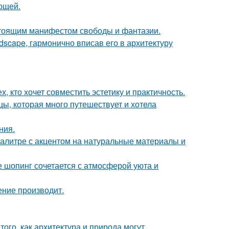
ющей.
астоящим манифестом свободы и фантазии.
scape, гармонично вписав его в архитектуру
 кто хочет совместить эстетику и практичность.
ы, которая много путешествует и хотела
ния.
алитре с акцентом на натуральные материалы и
де шопинг сочетается с атмосферой уюта и
ение производит.
ого, как архитектура и природа могут