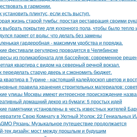
ествовать в гармонии.
к установить плинтус, если есть выступ.
орая жизнь старой тумбы: простая реставрация своими рук
к выбрать покрытие для кухонного пола, чтобы было тепло 
дулся паркет от воды: что делать без замены
ленькая гардеробная - максимум удобства и порядка.
кие фестивали регулярно проводятся в Челябинске
весы из поликарбоната для бассейнов: современное реше
етлая квартира с видом на северный речной вокзал.
к переделать старую дверь и сэкономить бюджет.
а квартира в Турине - настоящий калейдоскоп цветов и вос
новные правила хранения строительных материалов: сове
кие улицы Москвы имеют интересное происхождение назв
еативный домашний декор из бумаги: 5 простых идей
кие памятники установлены в честь известных жителей Ба
евратите Свою Комнату в Уютный Уголок: 22 Гениальных И
GMO Рязань: Музыкальное путешествие продолжается
й-тек дизайн: мост между прошлым и будущим