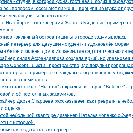
ртира - студия, в которой кухня, гостиная и лоджия образу
аюсь вопросом: осознают ли жёны, вернувшие мужа от друго
чи сделали узи - и были в шоке.
 в Нью-йорке с интерьерами Жана - Луи деньо - пример того
менно.
ртира как личный остров тишины в городе задумывалась.
ный интерьер для девушки - студентки вдохновлён морем.
ый бетон и зелень: дом в Испании, где сад стал частью инте
зайнер лилия Асфандиярова создала яркий, но уравновеше
sage Concept - бьюти - пространство, где покупки превращаю
от интерьер - пример того, как даже с ограниченным бюдже
яется и запоминается.
жилом комплексе "Ньютон" открылся ресторан "Balance" - 
овой и её постоянных заказчиков.
зайнер Дарья Старцева рассказывает, как превратить неб
 и отдыха.
этой небольшой квартире дизайнер Наталья чопенко объед
еты с историей.
обычная подсветка в интерьере.