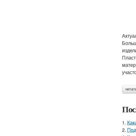
Актуа
Больш
издел
Пласт
матер
участо
читат
Пос
1.
Как
2.
Под