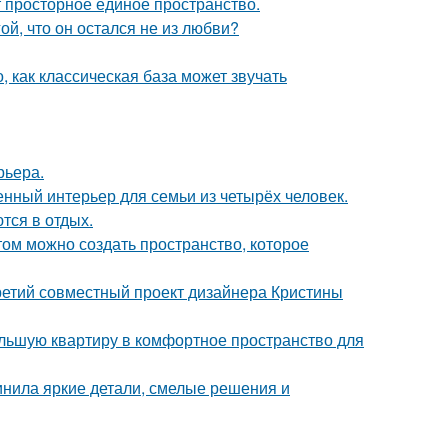
ют просторное единое пространство.
й, что он остался не из любви?
, как классическая база может звучать
рьера.
нный интерьер для семьи из четырёх человек.
тся в отдых.
том можно создать пространство, которое
третий совместный проект дизайнера Кристины
ольшую квартиру в комфортное пространство для
инила яркие детали, смелые решения и