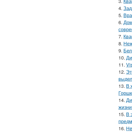
3.
Ква
4.
Зад
5.
Вра
6.
Дом
совре
7.
Ква
8.
Неж
9.
Бел
10.
Ди
11.
Vi
12.
Эт
выдел
13.
В 
Горшк
14.
Ди
жизни
15.
В 
предм
16.
Не