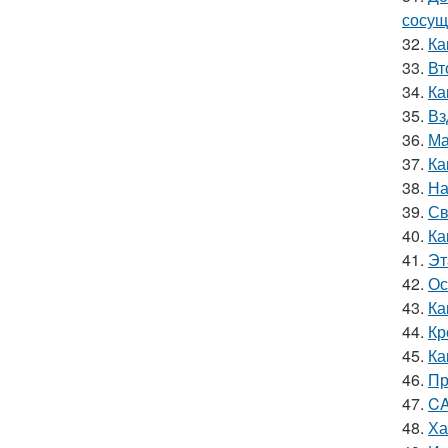
сосущ
32.
Ка
33.
Вт
34.
Ка
35.
Вз
36.
Ма
37.
Ка
38.
На
39.
Св
40.
Ка
41.
Эт
42.
Ос
43.
Ка
44.
Кр
45.
Ка
46.
Пр
47.
CA
48.
Ха