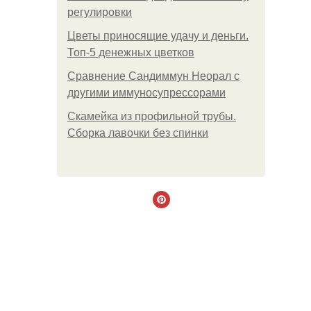
регулировки
Цветы приносящие удачу и деньги.
Топ-5 денежных цветков
Сравнение Сандиммун Неорал с
другими иммуносупрессорами
Скамейка из профильной трубы.
Сборка лавочки без спинки