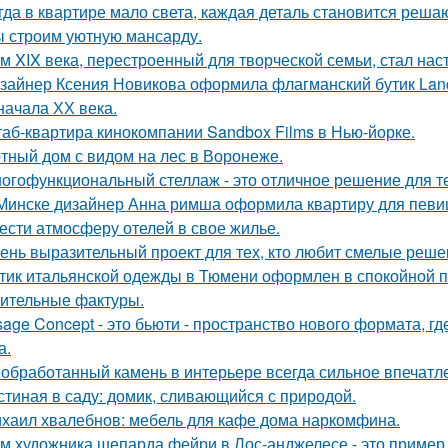
гда в квартире мало света, каждая деталь становится реша
 строим уютную мансарду.
м XIX века, перестроенный для творческой семьи, стал н
зайнер Ксения Новикова оформила флагманский бутик Land
начала ХХ века.
аб-квартира кинокомпании Sandbox Films в Нью-йорке.
тный дом с видом на лес в Воронеже.
огофункциональный стеллаж - это отличное решение для тех,
Минске дизайнер Анна римша оформила квартиру для певиц
ести атмосферу отелей в свое жилье.
ень выразительный проект для тех, кто любит смелые реше
тик итальянской одежды в Тюмени оформлен в спокойной п
ительные фактуры.
sage Concept - это бьюти - пространство нового формата, г
а.
обработанный камень в интерьере всегда сильное впечатл
стиная в саду: домик, сливающийся с природой.
хаил хвалебнов: мебель для кафе дома наркомфина.
м художника шепарда фейри в Лос-анджелесе - это пример т