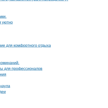
ами.
и уютно
ние для комфортного отдыха
поминаний.
ты для профессионалов
ания
рнаула
деи