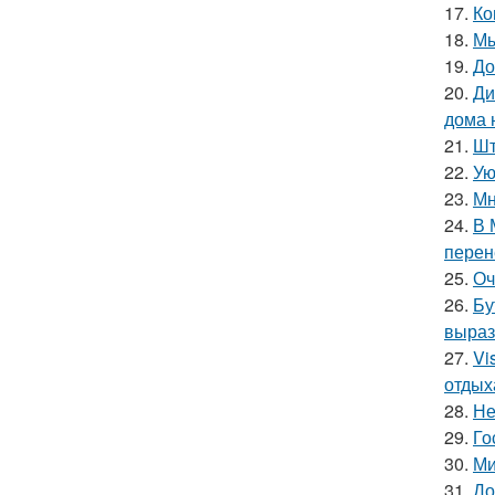
17.
Ко
18.
Мы
19.
До
20.
Ди
дома 
21.
Шт
22.
Ую
23.
Мн
24.
В 
перен
25.
Оч
26.
Бу
выраз
27.
Vi
отдых
28.
Не
29.
Го
30.
Ми
31.
До