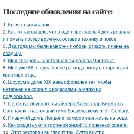
Последние обновления на сайте:
1.
Ключ к выживанию.
2.
Как-то так вышло, что в один прекрасный день решила
я помыть посуду вручную, оставив технику в покое.
3.
Два года мы были вместе - любовь, страсть, планы на
свадьбу.
4.
Моя свекровь - настоящая "Королева Чистоты".
5.
Мне уже 56, я одна после развода, живу в старенькой
квартире отца.
6.
Шоурум в доме XIX века оформлен так, чтобы
интерьер не спорил с изделиями, а мягко их
подчёркивал.
7.
Пентхаус обувного дизайнера Александр Бирман в
Сан-паулу - настоящий гимн бразильскому mid - Century.
8.
Плавучий дом в Лондоне: комфортная жизнь на воде.
9.
Как создать уют в гостиной зимой: 3 полезных совета.
10.
Этот ресторан выглядит так, будто внутри