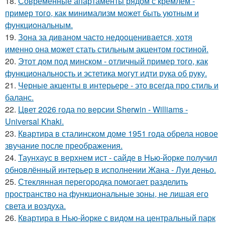
18.
Современные апартаменты рядом с кремлём -
пример того, как минимализм может быть уютным и
функциональным.
19.
Зона за диваном часто недооценивается, хотя
именно она может стать стильным акцентом гостиной.
20.
Этот дом под минском - отличный пример того, как
функциональность и эстетика могут идти рука об руку.
21.
Черные акценты в интерьере - это всегда про стиль и
баланс.
22.
Цвет 2026 года по версии Sherwin - Williams -
Universal Khaki.
23.
Квартира в сталинском доме 1951 года обрела новое
звучание после преображения.
24.
Таунхаус в верхнем ист - сайде в Нью-йорке получил
обновлённый интерьер в исполнении Жана - Луи деньо.
25.
Стеклянная перегородка помогает разделить
пространство на функциональные зоны, не лишая его
света и воздуха.
26.
Квартира в Нью-йорке с видом на центральный парк