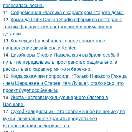
поселилась весна.
11.
Современная классика с характером старого дома.
12.
Команда Oblik Design Studio оформила ресторан с
тонким французским настроением и вниманием к
деталям.
13.
Коллекция Landshapes - новое совместное
направление дизайнера и Kohler.
14.
Дизайнеры Стеф и Памела катч выбрали особый
путь - не переделывать пространство радикально, а
раскрыть его характер мягко и бережно.
15.
Когда заказчики попросили: "Только Никакого Глянца
- чем Шершавее и Старее, тем Лучше", стало ясно, что
проект будет особенным.
16.
Инста - остров: кухня кулинарного блогера в
Варшаве.
17.
Сухой холодильник - это современное решение для
кухни, позволяющее хранить продукты без
использования электричества.