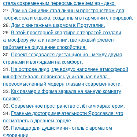
стала современным переосмыслением ар - деко.
27.
Дом на Сицилии стал личным пространством для
творчества и отдыха, созданным в гармонии с природой.
28.
Дом с винтажным шармом в Португалии.
29.
В этой просторной квартире с террасой создали
атмосферу уюта и гармонии, где каждый элемент
работает на ощущение спокойствия.
30.
Проект создавался дистанционно - между двумя
странами и взглядами на комфорт.
31.
На острове лидо, где воздух наполнен атмосферой
кинофестиваля, появилась уникальная вилла -
переосмысленный модерн глазами современности.
32.
Как размер и форма зеркала на ванную комнату
влияют.
33.
Современное пространство с лёгким характером.
34.
Главные достопримечательности Ярославля: что
посмотреть в древнем городе
35.
Палаццо для души: мини - отель с ароматом
Флоренции.