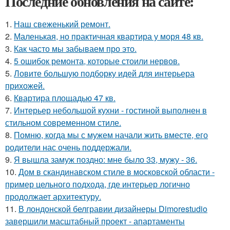
Последние обновления на сайте:
1.
Наш свеженький ремонт.
2.
Маленькая, но практичная квартира у моря 48 кв.
3.
Как часто мы забываем про это.
4.
5 ошибок ремонта, которые стоили нервов.
5.
Ловите большую подборку идей для интерьера
прихожей.
6.
Квартира площадью 47 кв.
7.
Интерьер небольшой кухни - гостиной выполнен в
стильном современном стиле.
8.
Помню, когда мы с мужем начали жить вместе, его
родители нас очень поддержали.
9.
Я вышла замуж поздно: мне было 33, мужу - 36.
10.
Дом в скандинавском стиле в московской области -
пример цельного подхода, где интерьер логично
продолжает архитектуру.
11.
В лондонской белгравии дизайнеры Dimorestudio
завершили масштабный проект - апартаменты