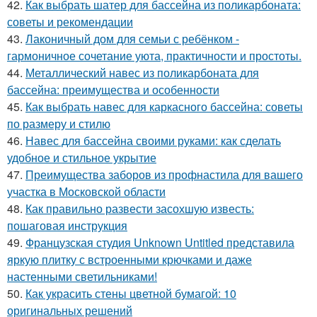
42.
Как выбрать шатер для бассейна из поликарбоната:
советы и рекомендации
43.
Лаконичный дом для семьи с ребёнком -
гармоничное сочетание уюта, практичности и простоты.
44.
Металлический навес из поликарбоната для
бассейна: преимущества и особенности
45.
Как выбрать навес для каркасного бассейна: советы
по размеру и стилю
46.
Навес для бассейна своими руками: как сделать
удобное и стильное укрытие
47.
Преимущества заборов из профнастила для вашего
участка в Московской области
48.
Как правильно развести засохшую известь:
пошаговая инструкция
49.
Французская студия Unknown Untitled представила
яркую плитку с встроенными крючками и даже
настенными светильниками!
50.
Как украсить стены цветной бумагой: 10
оригинальных решений