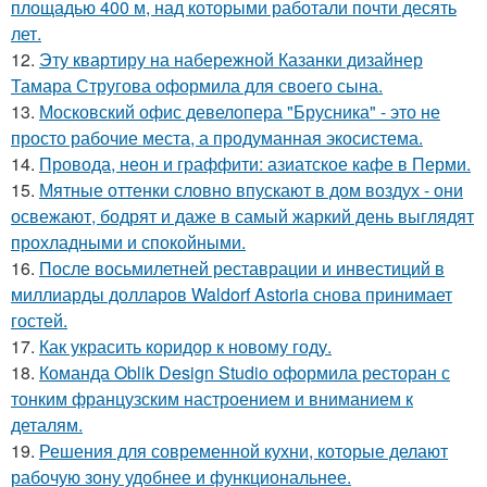
площадью 400 м, над которыми работали почти десять
лет.
12.
Эту квартиру на набережной Казанки дизайнер
Тамара Стругова оформила для своего сына.
13.
Московский офис девелопера "Брусника" - это не
просто рабочие места, а продуманная экосистема.
14.
Провода, неон и граффити: азиатское кафе в Перми.
15.
Мятные оттенки словно впускают в дом воздух - они
освежают, бодрят и даже в самый жаркий день выглядят
прохладными и спокойными.
16.
После восьмилетней реставрации и инвестиций в
миллиарды долларов Waldorf Astoria снова принимает
гостей.
17.
Как украсить коридор к новому году.
18.
Команда Oblik Design Studio оформила ресторан с
тонким французским настроением и вниманием к
деталям.
19.
Решения для современной кухни, которые делают
рабочую зону удобнее и функциональнее.