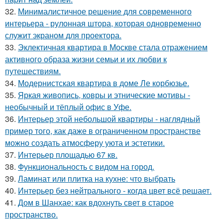
32.
Минималистичное решение для современного
интерьера - рулонная штора, которая одновременно
служит экраном для проектора.
33.
Эклектичная квартира в Москве стала отражением
активного образа жизни семьи и их любви к
путешествиям.
34.
Модернистская квартира в доме Ле корбюзье.
35.
Яркая живопись, ковры и этнические мотивы -
необычный и тёплый офис в Уфе.
36.
Интерьер этой небольшой квартиры - наглядный
пример того, как даже в ограниченном пространстве
можно создать атмосферу уюта и эстетики.
37.
Интерьер площадью 67 кв.
38.
Функциональность с видом на город.
39.
Ламинат или плитка на кухне: что выбрать
40.
Интерьер без нейтрального - когда цвет всё решает.
41.
Дом в Шанхае: как вдохнуть свет в старое
пространство.