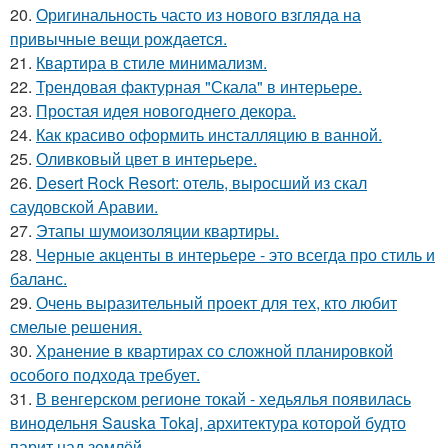
20.
Оригинальность часто из нового взгляда на
привычные вещи рождается.
21.
Квартира в стиле минимализм.
22.
Трендовая фактурная "Скала" в интерьере.
23.
Простая идея новогоднего декора.
24.
Как красиво оформить инсталляцию в ванной.
25.
Оливковый цвет в интерьере.
26.
Desert Rock Resort: отель, выросший из скал
саудовской Аравии.
27.
Этапы шумоизоляции квартиры.
28.
Черные акценты в интерьере - это всегда про стиль и
баланс.
29.
Очень выразительный проект для тех, кто любит
смелые решения.
30.
Хранение в квартирах со сложной планировкой
особого подхода требует.
31.
В венгерском регионе токай - хедьялья появилась
винодельня Sauska Tokaj, архитектура которой будто
парит над землёй.