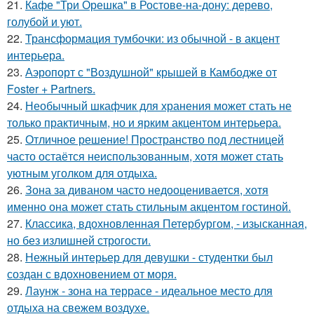
21.
Кафе "Три Орешка" в Ростове-на-дону: дерево,
голубой и уют.
22.
Трансформация тумбочки: из обычной - в акцент
интерьера.
23.
Аэропорт с "Воздушной" крышей в Камбодже от
Foster + Partners.
24.
Необычный шкафчик для хранения может стать не
только практичным, но и ярким акцентом интерьера.
25.
Отличное решение! Пространство под лестницей
часто остаётся неиспользованным, хотя может стать
уютным уголком для отдыха.
26.
Зона за диваном часто недооценивается, хотя
именно она может стать стильным акцентом гостиной.
27.
Классика, вдохновленная Петербургом, - изысканная,
но без излишней строгости.
28.
Нежный интерьер для девушки - студентки был
создан с вдохновением от моря.
29.
Лаунж - зона на террасе - идеальное место для
отдыха на свежем воздухе.