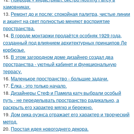
хамовниках.
13.
Ремонт до и после: спокойная палитра, чистые линии
и акцент на свет полностью меняют восприятие
пространства.
14.
В городе монтаржи продаётся особняк 1929 года,
созданный под влиянием архитектурных принципов Ле
корбюзье.
15.
В этом загородном доме дизайнер создал два
пространства - уютный кабинет и функциональную
террасу.
16.
Маленькое пространство - большие задачи.
17.
Ёлка - это только начало.
18.
Дизайнеры Стеф и Памела катч выбрали особый
путь - не переделывать пространство радикально, а
раскрыть его характер мягко и бережно.
19.
Дом рика оуэнса отражает его характер и творческий
метод.
20.
Простая идея новогоднего декора.