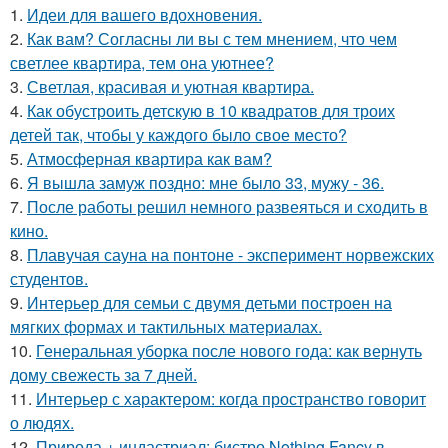
1.
Идеи для вашего вдохновения.
2.
Как вам? Согласны ли вы с тем мнением, что чем
светлее квартира, тем она уютнее?
3.
Светлая, красивая и уютная квартира.
4.
Как обустроить детскую в 10 квадратов для троих
детей так, чтобы у каждого было свое место?
5.
Атмосферная квартира как вам?
6.
Я вышла замуж поздно: мне было 33, мужу - 36.
7.
После работы решил немного развеяться и сходить в
кино.
8.
Плавучая сауна на понтоне - эксперимент норвежских
студентов.
9.
Интерьер для семьи с двумя детьми построен на
мягких формах и тактильных материалах.
10.
Генеральная уборка после нового года: как вернуть
дому свежесть за 7 дней.
11.
Интерьер с характером: когда пространство говорит
о людях.
12.
Природа + индастриал: бистро Nothing Fancy в