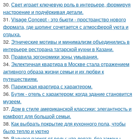
30.
Свет играет ключевую роль в интерьере, формируя
настроение и подчёркивая детали.
31.
Visage Concept - это бьюти - пространство нового
формата, где шопинг сочетается с атмосферой уюта и
отдыха.
32.
Этнические мотивы и минимализм объединились в
интерьере ресторана татарской кухни в Казани.
33.
Правила эргономики зоны умывания.
34.
Эклектичная квартира в Москве стала отражением
активного образа жизни семьи и их любви к
путешествиям.
35.
Парижская квартира с характером.
36.
Бутик - отель с характером: когда здание становится
музеем.
37.
Дом в стиле американской классики: элегантность и
комфорт для большой семьи.
38.
Как выбрать покрытие для кухонного пола, чтобы
было тепло и уютно
39.
Вздулся паркет от воды: что делать без замены