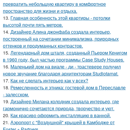
превратить небольшую квартиру в комфортное
пространство для жизни и отдыха.
13.
Главная особенность этой квартиры - потолки
высотой почти пять метров.
14.
Дизайнер Алина джонфаба создала интерьер,
построенный на сочетании минимализма, природных
оттенков и продуманных контрастов.
15.
Легендарный дом шталя, созданный Пьером Кенигом
в 1960 году, был частью программы Case Study Houses.
16.
Маленький дом на виале - ди - трастевере получил
новое звучание благодаря архитекторам Studiotamat.
17.
Как не сделать интерьер как у всех?
18.
Ремесленность и этника: гостевой дом в Переславле
- залесском.
19.
Дизайнер Милана колодник создала интерьер, где
гармонично сочетаются природа, творчество и уют.
20.
Как красиво оформить инсталляцию в ванной.
21.
Аэропорт с "Воздушной" крышей в Камбодже от
Foster + Partners.