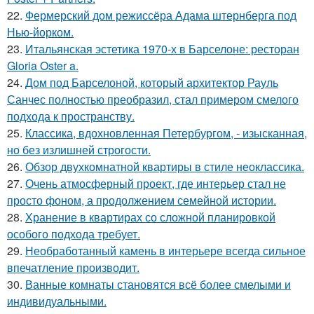
22.
Фермерский дом режиссёра Адама штернберга под
Нью-йорком.
23.
Итальянская эстетика 1970-х в Барселоне: ресторан
Gloria Oster a.
24.
Дом под Барселоной, который архитектор Рауль
Санчес полностью преобразил, стал примером смелого
подхода к пространству.
25.
Классика, вдохновленная Петербургом, - изысканная,
но без излишней строгости.
26.
Обзор двухкомнатной квартиры в стиле неоклассика.
27.
Очень атмосферный проект, где интерьер стал не
просто фоном, а продолжением семейной истории.
28.
Хранение в квартирах со сложной планировкой
особого подхода требует.
29.
Необработанный камень в интерьере всегда сильное
впечатление производит.
30.
Ванные комнаты становятся всё более смелыми и
индивидуальными.