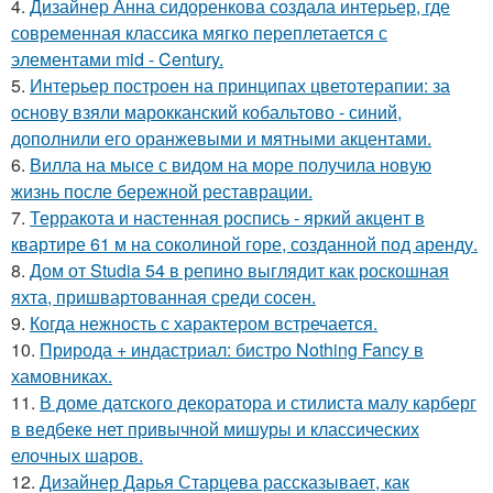
4.
Дизайнер Анна сидоренкова создала интерьер, где
современная классика мягко переплетается с
элементами mid - Century.
5.
Интерьер построен на принципах цветотерапии: за
основу взяли марокканский кобальтово - синий,
дополнили его оранжевыми и мятными акцентами.
6.
Вилла на мысе с видом на море получила новую
жизнь после бережной реставрации.
7.
Терракота и настенная роспись - яркий акцент в
квартире 61 м на соколиной горе, созданной под аренду.
8.
Дом от Studia 54 в репино выглядит как роскошная
яхта, пришвартованная среди сосен.
9.
Когда нежность с характером встречается.
10.
Природа + индастриал: бистро Nothing Fancy в
хамовниках.
11.
В доме датского декоратора и стилиста малу карберг
в ведбеке нет привычной мишуры и классических
елочных шаров.
12.
Дизайнер Дарья Старцева рассказывает, как