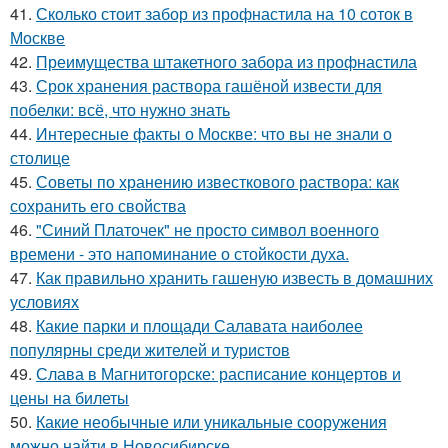
41.
Сколько стоит забор из профнастила на 10 соток в
Москве
42.
Преимущества штакетного забора из профнастила
43.
Срок хранения раствора гашёной извести для
побелки: всё, что нужно знать
44.
Интересные факты о Москве: что вы не знали о
столице
45.
Советы по хранению известкового раствора: как
сохранить его свойства
46.
"Синий Платочек" не просто символ военного
времени - это напоминание о стойкости духа.
47.
Как правильно хранить гашеную известь в домашних
условиях
48.
Какие парки и площади Салавата наиболее
популярны среди жителей и туристов
49.
Слава в Магнитогорске: расписание концертов и
цены на билеты
50.
Какие необычные или уникальные сооружения
можно найти в Новосибирске