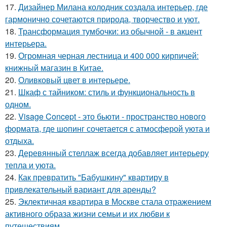
17.
Дизайнер Милана колодник создала интерьер, где
гармонично сочетаются природа, творчество и уют.
18.
Трансформация тумбочки: из обычной - в акцент
интерьера.
19.
Огромная черная лестница и 400 000 кирпичей:
книжный магазин в Китае.
20.
Оливковый цвет в интерьере.
21.
Шкаф с тайником: стиль и функциональность в
одном.
22.
Visage Concept - это бьюти - пространство нового
формата, где шопинг сочетается с атмосферой уюта и
отдыха.
23.
Деревянный стеллаж всегда добавляет интерьеру
тепла и уюта.
24.
Как превратить "Бабушкину" квартиру в
привлекательный вариант для аренды?
25.
Эклектичная квартира в Москве стала отражением
активного образа жизни семьи и их любви к
путешествиям.