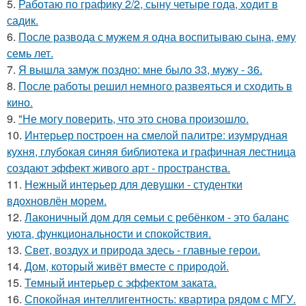
5.
Работаю по графику 2/2, сыну четыре года, ходит в
садик.
6.
После развода с мужем я одна воспитываю сына, ему
семь лет.
7.
Я вышла замуж поздно: мне было 33, мужу - 36.
8.
После работы решил немного развеяться и сходить в
кино.
9.
"Не могу поверить, что это снова произошло.
10.
Интерьер построен на смелой палитре: изумрудная
кухня, глубокая синяя библиотека и графичная лестница
создают эффект живого арт - пространства.
11.
Нежный интерьер для девушки - студентки
вдохновлён морем.
12.
Лаконичный дом для семьи с ребёнком - это баланс
уюта, функциональности и спокойствия.
13.
Свет, воздух и природа здесь - главные герои.
14.
Дом, который живёт вместе с природой.
15.
Темный интерьер с эффектом заката.
16.
Спокойная интеллигентность: квартира рядом с МГУ.