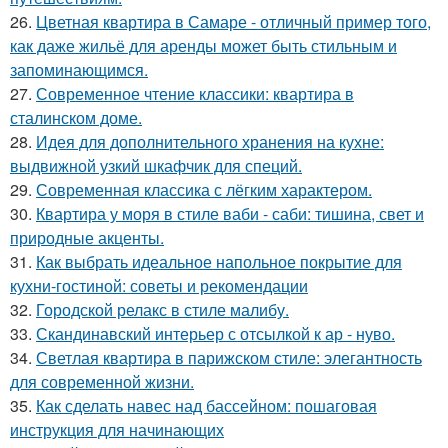
26.
Цветная квартира в Самаре - отличный пример того,
как даже жильё для аренды может быть стильным и
запоминающимся.
27.
Современное чтение классики: квартира в
сталинском доме.
28.
Идея для дополнительного хранения на кухне:
выдвижной узкий шкафчик для специй.
29.
Современная классика с лёгким характером.
30.
Квартира у моря в стиле ваби - саби: тишина, свет и
природные акценты.
31.
Как выбрать идеальное напольное покрытие для
кухни-гостиной: советы и рекомендации
32.
Городской релакс в стиле малибу.
33.
Скандинавский интерьер с отсылкой к ар - нуво.
34.
Светлая квартира в парижском стиле: элегантность
для современной жизни.
35.
Как сделать навес над бассейном: пошаговая
инструкция для начинающих