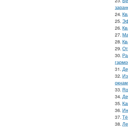
23.
Бе
заран
24.
Кв
25.
Эф
26.
Кв
27.
Ма
28.
Кв
29.
От
30.
Ра
гармо
31.
Де
32.
Из
окнам
33.
Ro
34.
Де
35.
Ка
36.
Ин
37.
Тё
38.
Ле