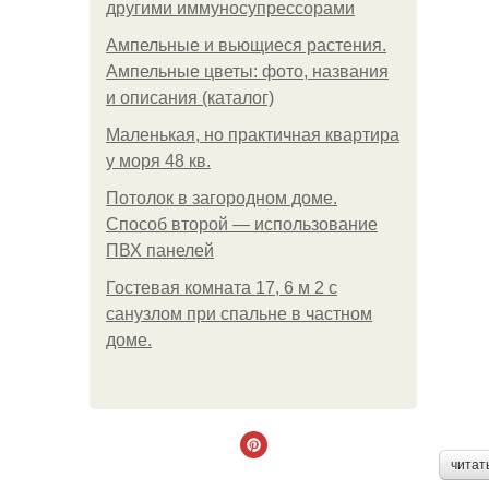
другими иммуносупрессорами
Ампельные и вьющиеся растения.
Ампельные цветы: фото, названия
и описания (каталог)
Маленькая, но практичная квартира
у моря 48 кв.
Потолок в загородном доме.
Способ второй — использование
ПВХ панелей
Гостевая комната 17, 6 м 2 с
санузлом при спальне в частном
доме.
читат