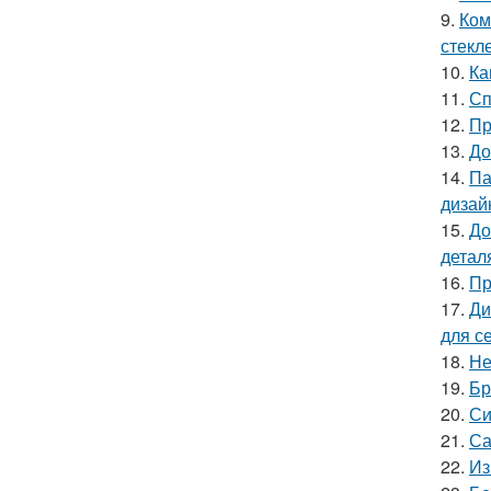
9.
Ком
стекле
10.
Ка
11.
Сп
12.
Пр
13.
До
14.
Па
дизай
15.
До
детал
16.
Пр
17.
Ди
для с
18.
Не
19.
Бр
20.
Си
21.
Са
22.
Из