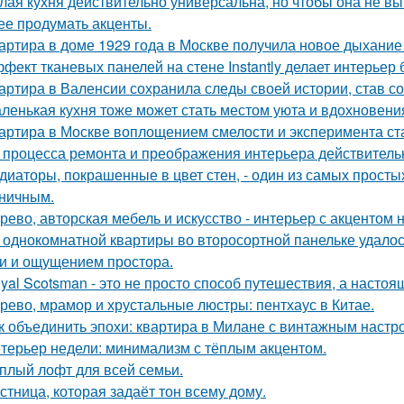
лая кухня действительно универсальна, но чтобы она не в
ее продумать акценты.
артира в доме 1929 года в Москве получила новое дыхание
фект тканевых панелей на стене Instantly делает интерьер
артира в Валенсии сохранила следы своей истории, став 
ленькая кухня тоже может стать местом уюта и вдохновени
артира в Москве воплощением смелости и эксперимента ст
 процесса ремонта и преображения интерьера действитель
диаторы, покрашенные в цвет стен, - один из самых прост
ничным.
рево, авторская мебель и искусство - интерьер с акцентом н
 однокомнатной квартиры во второсортной панельке удалос
и и ощущением простора.
yal Scotsman - это не просто способ путешествия, а настоя
рево, мрамор и хрустальные люстры: пентхаус в Китае.
к объединить эпохи: квартира в Милане с винтажным настр
терьер недели: минимализм с тёплым акцентом.
плый лофт для всей семьи.
стница, которая задаёт тон всему дому.