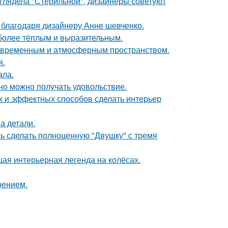
ыглядела "Стерильной", дизайнеры советуют
 благодаря дизайнеру Анне шевченко.
 более тёплым и выразительным.
современным и атмосферным пространством.
я.
ала.
но можно получать удовольствие.
ых и эффектных способов сделать интерьер
а детали.
ь сделать полноценную "Двушку" с тремя
щая интерьерная легенда на колёсах.
оением.