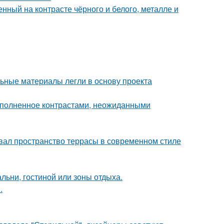
нный на контрасте чёрного и белого, металле и
ьные материалы легли в основу проекта
наполненное контрастами, неожиданными
вал пространство террасы в современном стиле
льни, гостиной или зоны отдыха.
.