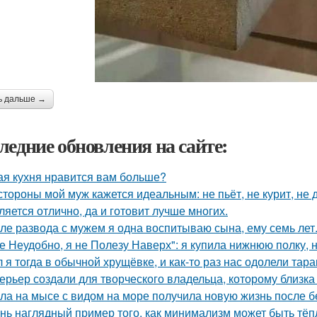
ь дальше →
ледние обновления на сайте:
ая кухня нравится вам больше?
стороны мой муж кажется идеальным: не пьёт, не курит, не 
ляется отлично, да и готовит лучше многих.
ле развода с мужем я одна воспитываю сына, ему семь лет
е Неудобно, я не Полезу Наверх": я купила нижнюю полку, н
 я тогда в обычной хрущёвке, и как-то раз нас одолели тара
ерьер создали для творческого владельца, которому близка
ла на мысе с видом на море получила новую жизнь после 
нь наглядный пример того, как минимализм может быть тё