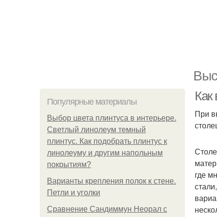
Выс
Как
Популярные материалы
При в
Выбор цвета плинтуса в интерьере.
столе
Светлый линолеум темный
плинтус. Как подобрать плинтус к
Столе
линолеуму и другим напольным
матер
покрытиям?
где м
Варианты крепления полок к стене.
стали
Петли и уголки
вариа
неско
Сравнение Сандиммун Неорал с