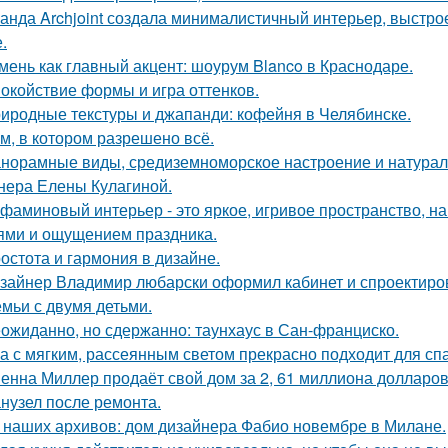
анда Archjoint создала минималистичный интерьер, выстрое
.
мень как главный акцент: шоурум Blanco в Краснодаре.
окойствие формы и игра оттенков.
иродные текстуры и джапанди: кофейня в Челябинске.
м, в котором разрешено всё.
норамные виды, средиземноморское настроение и натурал
нера Елены Кулагиной.
фаминовый интерьер - это яркое, игривое пространство, 
ями и ощущением праздника.
остота и гармония в дизайне.
зайнер Владимир любарски оформил кабинет и спроектиро
емьи с двумя детьми.
ожиданно, но сдержанно: таунхаус в Сан-франциско.
а с мягким, рассеянным светом прекрасно подходит для спа
енна Миллер продаёт свой дом за 2, 61 миллиона долларов
нузел после ремонта.
 наших архивов: дом дизайнера Фабио новембре в Милане.