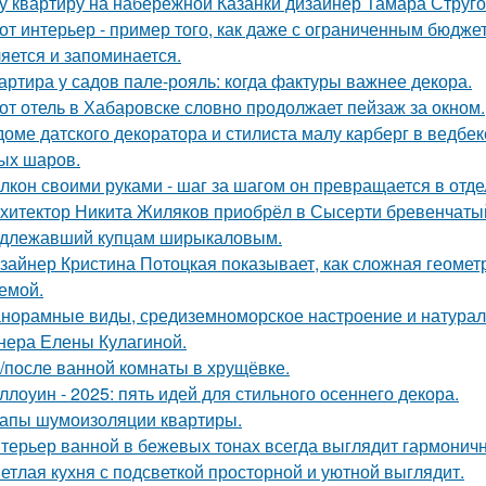
у квартиру на набережной Казанки дизайнер Тамара Струг
от интерьер - пример того, как даже с ограниченным бюдже
яется и запоминается.
артира у садов пале-рояль: когда фактуры важнее декора.
от отель в Хабаровске словно продолжает пейзаж за окном.
доме датского декоратора и стилиста малу карберг в ведбе
ых шаров.
лкон своими руками - шаг за шагом он превращается в отде
хитектор Никита Жиляков приобрёл в Сысерти бревенчатый
длежавший купцам ширыкаловым.
зайнер Кристина Потоцкая показывает, как сложная геомет
емой.
норамные виды, средиземноморское настроение и натурал
нера Елены Кулагиной.
/после ванной комнаты в хрущёвке.
ллоуин - 2025: пять идей для стильного осеннего декора.
апы шумоизоляции квартиры.
терьер ванной в бежевых тонах всегда выглядит гармонич
етлая кухня с подсветкой просторной и уютной выглядит.