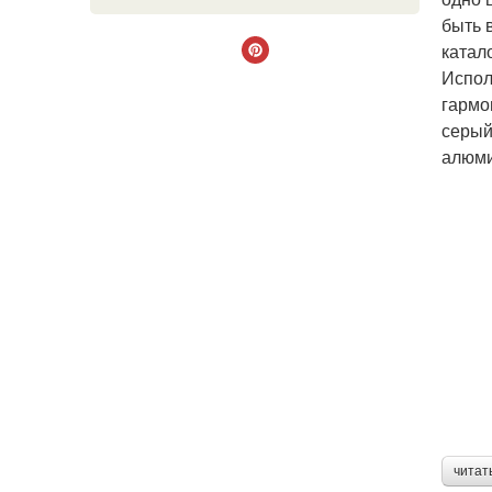
быть 
катал
Испол
гармо
серый
алюми
читат