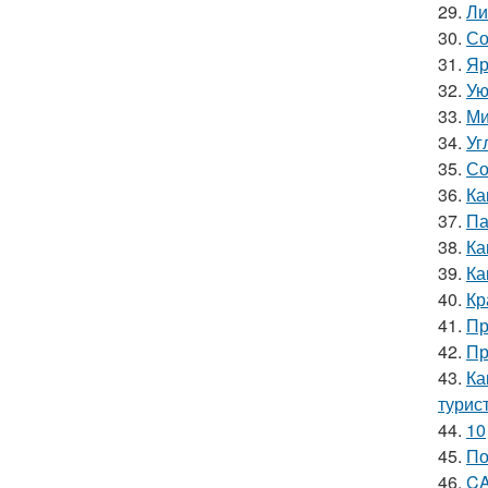
29.
Ли
30.
Со
31.
Яр
32.
Ую
33.
Ми
34.
Уг
35.
Со
36.
Ка
37.
Па
38.
Ка
39.
Ка
40.
Кр
41.
Пр
42.
Пр
43.
Ка
турис
44.
10
45.
По
46.
CA