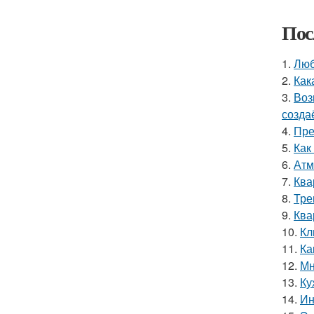
Пос
1.
Люб
2.
Как
3.
Воз
созда
4.
Пре
5.
Как
6.
Атм
7.
Ква
8.
Тре
9.
Ква
10.
Кл
11.
Ка
12.
Мн
13.
Ку
14.
Ин