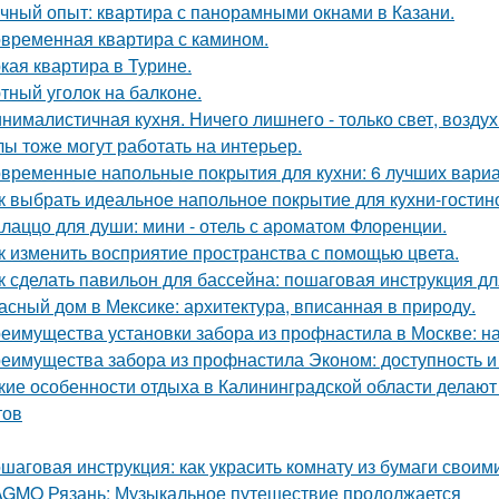
чный опыт: квартира с панорамными окнами в Казани.
временная квартира с камином.
кая квартира в Турине.
тный уголок на балконе.
нималистичная кухня. Ничего лишнего - только свет, воздух
лы тоже могут работать на интерьер.
временные напольные покрытия для кухни: 6 лучших вари
к выбрать идеальное напольное покрытие для кухни-гостин
лаццо для души: мини - отель с ароматом Флоренции.
к изменить восприятие пространства с помощью цвета.
к сделать павильон для бассейна: пошаговая инструкция 
асный дом в Мексике: архитектура, вписанная в природу.
еимущества установки забора из профнастила в Москве: на
еимущества забора из профнастила Эконом: доступность и
кие особенности отдыха в Калининградской области делаю
тов
шаговая инструкция: как украсить комнату из бумаги своим
GMO Рязань: Музыкальное путешествие продолжается