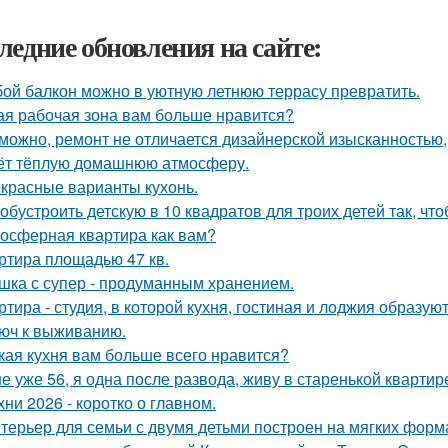
ледние обновления на сайте:
ой балкон можно в уютную летнюю террасу превратить.
ая рабочая зона вам больше нравится?
можно, ремонт не отличается дизайнерской изысканностью, 
ёт тёплую домашнюю атмосферу.
красные варианты кухонь.
 обустроить детскую в 10 квадратов для троих детей так, чт
осферная квартира как вам?
ртира площадью 47 кв.
шка с супер - продуманным хранением.
ртира - студия, в которой кухня, гостиная и лоджия образу
юч к выживанию.
кая кухня вам больше всего нравится?
е уже 56, я одна после развода, живу в старенькой квартир
хни 2026 - коротко о главном.
терьер для семьи с двумя детьми построен на мягких форм