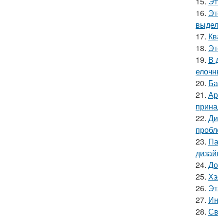
15.
Эт
16.
Эт
выдел
17.
Кв
18.
Эт
19.
В 
елочн
20.
Ба
21.
Ар
прина
22.
Ди
пробл
23.
Па
дизай
24.
До
25.
Хэ
26.
Эт
27.
Ин
28.
Св