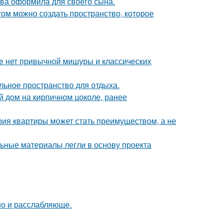
ова оформила для своего сына.
том можно создать пространство, которое
ке нет привычной мишуры и классических
льное пространство для отдыха.
 дом на кирпичном цоколе, ранее
рия квартиры может стать преимуществом, а не
ьные материалы легли в основу проекта
но и расслабляюще.