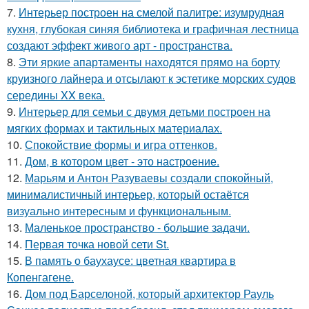
7.
Интерьер построен на смелой палитре: изумрудная
кухня, глубокая синяя библиотека и графичная лестница
создают эффект живого арт - пространства.
8.
Эти яркие апартаменты находятся прямо на борту
круизного лайнера и отсылают к эстетике морских судов
середины XX века.
9.
Интерьер для семьи с двумя детьми построен на
мягких формах и тактильных материалах.
10.
Спокойствие формы и игра оттенков.
11.
Дом, в котором цвет - это настроение.
12.
Марьям и Антон Разуваевы создали спокойный,
минималистичный интерьер, который остаётся
визуально интересным и функциональным.
13.
Маленькое пространство - большие задачи.
14.
Первая точка новой сети St.
15.
В память о баухаусе: цветная квартира в
Копенгагене.
16.
Дом под Барселоной, который архитектор Рауль