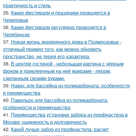
практичность и стиль
35.
Какие фестивали и праздники проводятся в
Череповце
36.
Какие фестивали регулярно проводятся в
Челябинске
37.
Новая жизнь деревянного дома в Подмосковье -
отличный пример того, как можно обновить
пространство, не теряя его характера.
38.
В центре гостиной - небольшая картина с чёрным
фоном и приклеенным на неё макраме - пером,
сделанным своими руками.
39.
Навес для бассейна из поликарбоната: особенности
и преимущества
40.
Павильон для бассейна из поликарбоната:
особенности и преимущества
41.
Преимущества установки забора из профнастила в
Москве: надежность и долговечность
42.
Какой лучше забор из профнастила: расчет