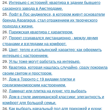
24.
Интерьер с историей: квартира в здании бывшего
сахарного завода в Амстердаме.
25.
Лофт в Лос-анджелесе, в котором живут основатели
бренда Asparagus, стал отражением их творческого
подхода к жизни.
26.
Парижская квартира с характером.
27.
Проект создавался дистанционно - между двумя
странами и взглядами на комфорт.
28.
Цвет, тепло и итальянский характер: как оформить
интерьер с настроением.
29.
Углы тоже могут работать на интерьер.
30.
Квартира, которая нашлась случайно, сразу покорила
своим светом и простором.
31.
Дом в Торонто с 19 видами плитки и
средиземноморским настроением.
32.
Ламинат или плитка на кухне: что выбрать
33.
Дом в стиле американской классики: элегантность и
комфорт для большой семьи.
34.
Как выбрать идеальный пол для прихожей и кухни: