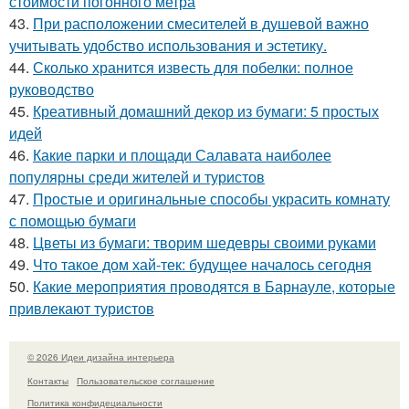
стоимости погонного метра
43.
При расположении смесителей в душевой важно
учитывать удобство использования и эстетику.
44.
Сколько хранится известь для побелки: полное
руководство
45.
Креативный домашний декор из бумаги: 5 простых
идей
46.
Какие парки и площади Салавата наиболее
популярны среди жителей и туристов
47.
Простые и оригинальные способы украсить комнату
с помощью бумаги
48.
Цветы из бумаги: творим шедевры своими руками
49.
Что такое дом хай-тек: будущее началось сегодня
50.
Какие мероприятия проводятся в Барнауле, которые
привлекают туристов
© 2026 Идеи дизайна интерьера
Контакты
Пользовательское соглашение
Политика конфидециальности