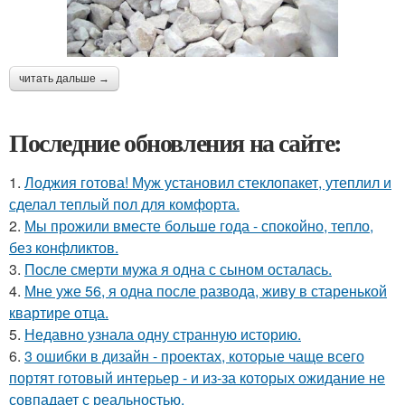
читать дальше →
Последние обновления на сайте:
1.
Лоджия готова! Муж установил стеклопакет, утеплил и
сделал теплый пол для комфорта.
2.
Мы прожили вместе больше года - спокойно, тепло,
без конфликтов.
3.
После смерти мужа я одна с сыном осталась.
4.
Мне уже 56, я одна после развода, живу в старенькой
квартире отца.
5.
Недавно узнала одну странную историю.
6.
3 ошибки в дизайн - проектах, которые чаще всего
портят готовый интерьер - и из-за которых ожидание не
совпадает с реальностью.