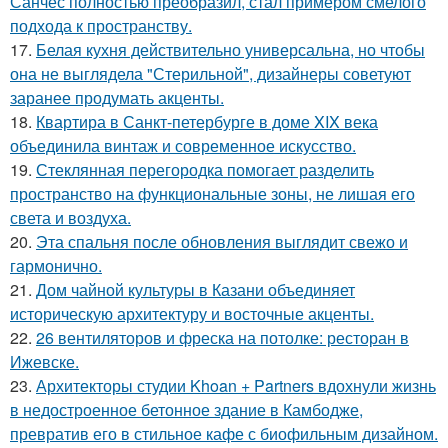
Санчес полностью преобразил, стал примером смелого
подхода к пространству.
17.
Белая кухня действительно универсальна, но чтобы
она не выглядела "Стерильной", дизайнеры советуют
заранее продумать акценты.
18.
Квартира в Санкт-петербурге в доме XIX века
объединила винтаж и современное искусство.
19.
Стеклянная перегородка помогает разделить
пространство на функциональные зоны, не лишая его
света и воздуха.
20.
Эта спальня после обновления выглядит свежо и
гармонично.
21.
Дом чайной культуры в Казани объединяет
историческую архитектуру и восточные акценты.
22.
26 вентиляторов и фреска на потолке: ресторан в
Ижевске.
23.
Архитекторы студии Khoan + Partners вдохнули жизнь
в недостроенное бетонное здание в Камбодже,
превратив его в стильное кафе с биофильным дизайном.