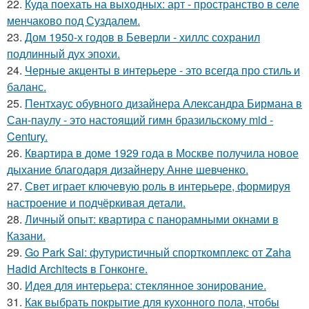
22.
Куда поехать на выходных: арт - пространство в селе
менчаково под Суздалем.
23.
Дом 1950-х годов в Беверли - хиллс сохранил
подлинный дух эпохи.
24.
Черные акценты в интерьере - это всегда про стиль и
баланс.
25.
Пентхаус обувного дизайнера Александра Бирмана в
Сан-паулу - это настоящий гимн бразильскому mid -
Century.
26.
Квартира в доме 1929 года в Москве получила новое
дыхание благодаря дизайнеру Анне шевченко.
27.
Свет играет ключевую роль в интерьере, формируя
настроение и подчёркивая детали.
28.
Личный опыт: квартира с панорамными окнами в
Казани.
29.
Go Park Sai: футуристичный спорткомплекс от Zaha
Hadid Architects в Гонконге.
30.
Идея для интерьера: стеклянное зонирование.
31.
Как выбрать покрытие для кухонного пола, чтобы