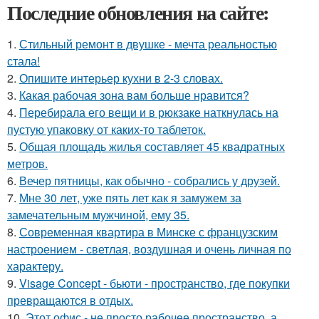
Последние обновления на сайте:
1.
Стильный ремонт в двушке - мечта реальностью
стала!
2.
Опишите интерьер кухни в 2-3 словах.
3.
Какая рабочая зона вам больше нравится?
4.
Перебирала его вещи и в рюкзаке наткнулась на
пустую упаковку от каких-то таблеток.
5.
Общая площадь жилья составляет 45 квадратных
метров.
6.
Вечер пятницы, как обычно - собрались у друзей.
7.
Мне 30 лет, уже пять лет как я замужем за
замечательным мужчиной, ему 35.
8.
Современная квартира в Минске с французским
настроением - светлая, воздушная и очень личная по
характеру.
9.
Visage Concept - бьюти - пространство, где покупки
превращаются в отдых.
10.
Этот офис - не просто рабочее пространство, а