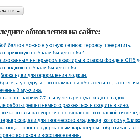
ь дальше →
ледние обновления на сайте:
ой балкон можно в уютную летнюю террасу превратить.
ую прихожую выбрали бы для себя?
лизованным интерьером квартиры в старом фонде в СПб д
ую лоджию выбрали бы для себя:
борка идеи для оформления лоджии.
 браке, а у подруги - ни штампа, ни обязательств, зато ключ
еченный мужчина.
отаю по графику 2/2, сыну четыре года, ходит в садик.
ле работы решил немного развеяться и сходить в кино.
ни часто слышат упрёки в неряшливости и плохой гигиене, 
терьер создали для творческого владельца, которому близк
казчица - юрист с сдержанным характером - обратилась в ст
странство покоя и восстановления.