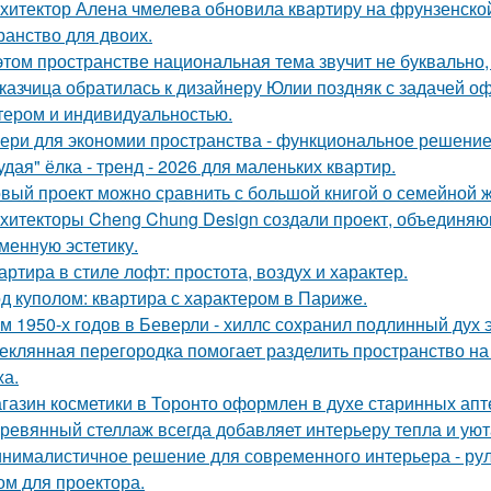
хитектор Алена чмелева обновила квартиру на фрунзенской
ранство для двоих.
этом пространстве национальная тема звучит не буквально,
казчица обратилась к дизайнеру Юлии поздняк с задачей оф
тером и индивидуальностью.
ери для экономии пространства - функциональное решени
удая" ёлка - тренд - 2026 для маленьких квартир.
вый проект можно сравнить с большой книгой о семейной жи
хитекторы Cheng Chung Design создали проект, объединяю
менную эстетику.
артира в стиле лофт: простота, воздух и характер.
д куполом: квартира с характером в Париже.
м 1950-х годов в Беверли - хиллс сохранил подлинный дух 
еклянная перегородка помогает разделить пространство на
ха.
газин косметики в Торонто оформлен в духе старинных апте
ревянный стеллаж всегда добавляет интерьеру тепла и уют
нималистичное решение для современного интерьера - ру
ом для проектора.