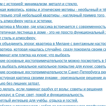
м с историей: минимализм, металл и стекло.
кая живопись, ковры и этнические мотивы - необычный и т
терьер этой небольшой квартиры - наглядный пример того,
ть атмосферу уюта и эстетики.
артира в Москве, где классика встречается с современность
тетичная лестница в доме - это не просто функциональный 
т стиль и атмосферу.
к объединить эпохи: квартира в Милане с винтажным настр
артира, которая нашлась случайно, сразу покорила своим с
минат или плитка на кухне: что выбрать
кие основные достопримечательности можно посмотреть в
к выбрать идеальное напольное покрытие для кухни: совет
кие основные достопримечательности Санкт-Петербурга ре
кстурная картина своими руками - оригинальное решение для
ьер без лишних затрат.
о делать, если ламинат разбух от воды: советы и решения
унхаус в Сочи: свет, покой и функциональность.
етлый интерьер для учёбы, отдыха и гостей.
обство и практичность: забор из одностороннего профнасти