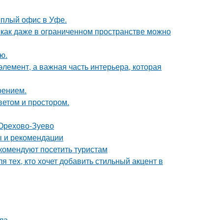
ёплый офис в Уфе.
 как даже в ограниченном пространстве можно
ю.
элемент, а важная часть интерьера, которая
оением.
ветом и простором.
 Орехово-Зуево
ы и рекомендации
комендуют посетить туристам
 тех, кто хочет добавить стильный акцент в
ла