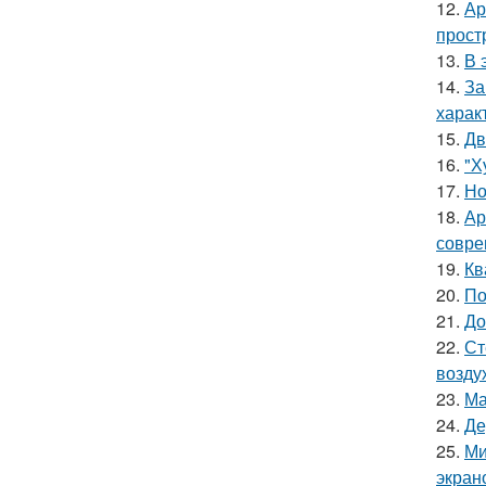
12.
Ар
прост
13.
В 
14.
За
харак
15.
Дв
16.
"Х
17.
Но
18.
Ар
совре
19.
Кв
20.
По
21.
До
22.
Ст
возду
23.
Ма
24.
Де
25.
Ми
экран