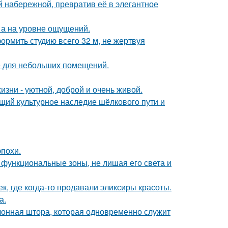
 набережной, превратив её в элегантное
 а на уровне ощущений.
ормить студию всего 32 м, не жертвуя
е для небольших помещений.
зни - уютной, доброй и очень живой.
щий культурное наследие шёлкового пути и
эпохи.
 функциональные зоны, не лишая его света и
к, где когда-то продавали эликсиры красоты.
а.
лонная штора, которая одновременно служит