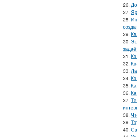
26.
До
27.
Яр
28.
Ин
созда
29.
Кв
30.
Эс
задаё
31.
Ка
32.
Кв
33.
Ла
34.
Ка
35.
Ка
36.
Ка
37.
Те
интер
38.
Чт
39.
Та
40.
Св
41.
Уд