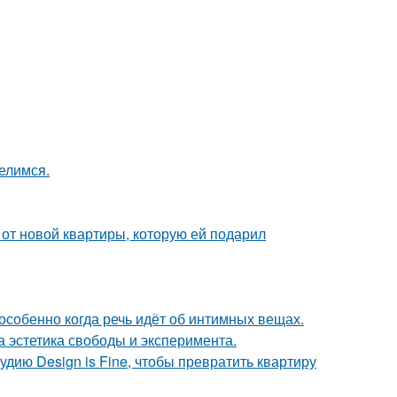
елимся.
и от новой квартиры, которую ей подарил
особенно когда речь идёт об интимных вещах.
а эстетика свободы и эксперимента.
удию Design is Fine, чтобы превратить квартиру