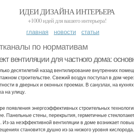
ИДЕИ ДИЗАЙНА ИНТЕРЬЕРА
+1000 идей для вашего интерьера!
главная
новости
статьи
тканалы по нормативам
ект вентиляции для частного дома: осно
лько десятилетий назад вентилирование внутренних помещ
тажном строительстве. Свежий воздух поступал в дом чер
тности в дверных и оконных проемах. В санузлах, на кухня
ха на улицу.
ре появления энергоэффективных строительных технологий
ее. Панельные стены, перекрытия, герметичные стеклопаке
. Из-за неэффективной вентиляции в доме возникает повыш
ещениях становится душно из-за низкого уровня кислород