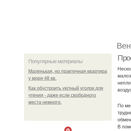
Вен
Про
Популярные материалы
Неско
Маленькая, но практичная квартира
малоэ
у моря 48 кв.
непло
Как обустроить уютный уголок для
возду
чтения - даже если свободного
места немного.
По ме
трудн
обмен
В пом