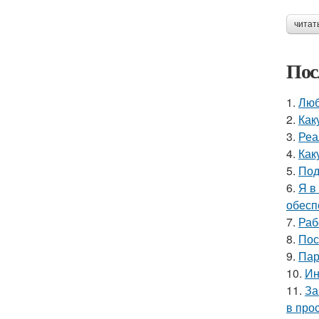
читат
Пос
1.
Люб
2.
Как
3.
Реа
4.
Как
5.
Под
6.
Я в
обесп
7.
Раб
8.
Пос
9.
Пар
10.
Ин
11.
За
в про