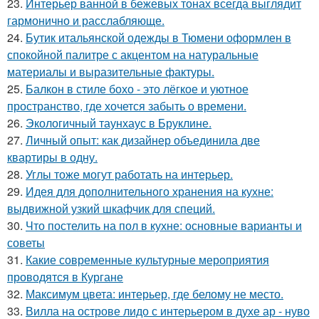
23.
Интерьер ванной в бежевых тонах всегда выглядит
гармонично и расслабляюще.
24.
Бутик итальянской одежды в Тюмени оформлен в
спокойной палитре с акцентом на натуральные
материалы и выразительные фактуры.
25.
Балкон в стиле бохо - это лёгкое и уютное
пространство, где хочется забыть о времени.
26.
Экологичный таунхаус в Бруклине.
27.
Личный опыт: как дизайнер объединила две
квартиры в одну.
28.
Углы тоже могут работать на интерьер.
29.
Идея для дополнительного хранения на кухне:
выдвижной узкий шкафчик для специй.
30.
Что постелить на пол в кухне: основные варианты и
советы
31.
Какие современные культурные мероприятия
проводятся в Кургане
32.
Максимум цвета: интерьер, где белому не место.
33.
Вилла на острове лидо с интерьером в духе ар - нуво