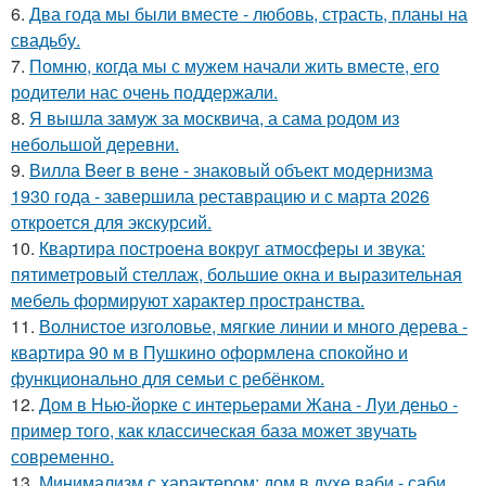
6.
Два года мы были вместе - любовь, страсть, планы на
свадьбу.
7.
Помню, когда мы с мужем начали жить вместе, его
родители нас очень поддержали.
8.
Я вышла замуж за москвича, а сама родом из
небольшой деревни.
9.
Вилла Beer в вене - знаковый объект модернизма
1930 года - завершила реставрацию и с марта 2026
откроется для экскурсий.
10.
Квартира построена вокруг атмосферы и звука:
пятиметровый стеллаж, большие окна и выразительная
мебель формируют характер пространства.
11.
Волнистое изголовье, мягкие линии и много дерева -
квартира 90 м в Пушкино оформлена спокойно и
функционально для семьи с ребёнком.
12.
Дом в Нью-йорке с интерьерами Жана - Луи деньо -
пример того, как классическая база может звучать
современно.
13.
Минимализм с характером: дом в духе ваби - саби.