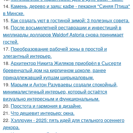
14.
Камень, дерево и заяц: кафе - пекарня "Синяя Птица"
в Минске.
15.
Как создать уют в гостиной зимой: 3 полезных совета.
16.
После восьмилетней реставрации и инвестиций в
миллиарды долларов Waldorf Astoria снова принимает
гостей.
17.
Преобразование рабочей зоны в простой и
элегантный интерьер.
18.
Архитектор Никита Жиляков приобрёл в Сысерти
бревенчатый дом на кирпичном цоколе, ранее
принадлежавший купцам ширыкаловым.
19.
Марьям и Антон Разуваевы создали спокойный,
минималистичный интерьер, который остаётся
визуально интересным и функциональным.
20.
Простота и гармония в дизайне.
21.
Что дешевит интерьер: окна.
22.
Хэллоуин - 2025: пять идей для стильного осеннего
декора.