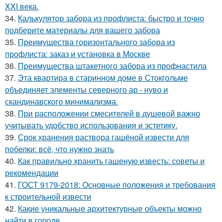
XXI века.
34.
Калькулятор забора из профлиста: быстро и точно
подберите материалы для вашего забора
35.
Преимущества горизонтального забора из
профлиста: заказ и установка в Москве
36.
Преимущества штакетного забора из профнастила
37.
Эта квартира в старинном доме в Стокгольме
объединяет элементы северного ар - нуво и
скандинавского минимализма.
38.
При расположении смесителей в душевой важно
учитывать удобство использования и эстетику.
39.
Срок хранения раствора гашёной извести для
побелки: всё, что нужно знать
40.
Как правильно хранить гашеную известь: советы и
рекомендации
41.
ГОСТ 9179-2018: Основные положения и требования
к строительной извести
42.
Какие уникальные архитектурные объекты можно
найти в городе