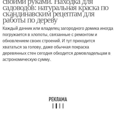
своими руками. Находка для
садоводов: натуральная краска по
скандинавским рецептам для
работы по дереву
Самодельная краска
Самодельные краски
Каждый дачник или владелец загородного домика иногда
погружается в хлопоты, связанные с ремонтом и
обновлением своих строений. И тут приходится
хвататься за голову, даже обычная покраска
Масляная краска
Фасадная краска
деревянных стен сегодня обходится домовладельцам в
астрономическую сумму.
Вечная краска