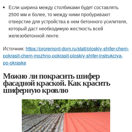
Если ширина между столбиками будет составлять
2500 мм и более, то между ними пробуривают
отверстие для устройства в нем бетонного усилителя,
который даст необходимую жесткость всей
железобетонной ленте.
Источник:
https://proremont-dom.ru/stati/ploskiy-shifer-chem-
pokrasit-chem-mozhno-pokrasit-ploskiy-shifer-instrukciya-
po-okraske
Можно ли покрасить шифер
фасадной краской. Как красить
шиферную кровлю