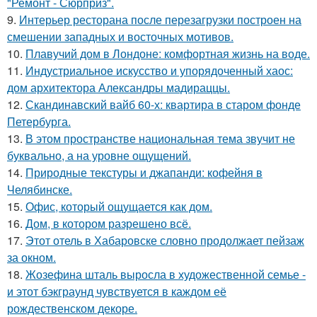
"Ремонт - Сюрприз".
9.
Интерьер ресторана после перезагрузки построен на
смешении западных и восточных мотивов.
10.
Плавучий дом в Лондоне: комфортная жизнь на воде.
11.
Индустриальное искусство и упорядоченный хаос:
дом архитектора Александры мадираццы.
12.
Скандинавский вайб 60-х: квартира в старом фонде
Петербурга.
13.
В этом пространстве национальная тема звучит не
буквально, а на уровне ощущений.
14.
Природные текстуры и джапанди: кофейня в
Челябинске.
15.
Офис, который ощущается как дом.
16.
Дом, в котором разрешено всё.
17.
Этот отель в Хабаровске словно продолжает пейзаж
за окном.
18.
Жозефина шталь выросла в художественной семье -
и этот бэкграунд чувствуется в каждом её
рождественском декоре.