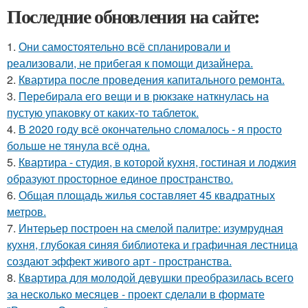
Последние обновления на сайте:
1.
Они самостоятельно всё спланировали и
реализовали, не прибегая к помощи дизайнера.
2.
Квартира после проведения капитального ремонта.
3.
Перебирала его вещи и в рюкзаке наткнулась на
пустую упаковку от каких-то таблеток.
4.
В 2020 году всё окончательно сломалось - я просто
больше не тянула всё одна.
5.
Квартира - студия, в которой кухня, гостиная и лоджия
образуют просторное единое пространство.
6.
Общая площадь жилья составляет 45 квадратных
метров.
7.
Интерьер построен на смелой палитре: изумрудная
кухня, глубокая синяя библиотека и графичная лестница
создают эффект живого арт - пространства.
8.
Квартира для молодой девушки преобразилась всего
за несколько месяцев - проект сделали в формате