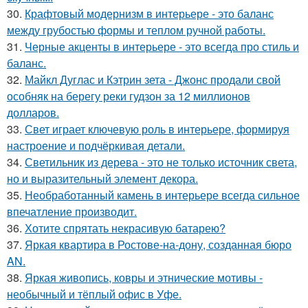
30.
Крафтовый модернизм в интерьере - это баланс
между грубостью формы и теплом ручной работы.
31.
Черные акценты в интерьере - это всегда про стиль и
баланс.
32.
Майкл Дуглас и Кэтрин зета - Джонс продали свой
особняк на берегу реки гудзон за 12 миллионов
долларов.
33.
Свет играет ключевую роль в интерьере, формируя
настроение и подчёркивая детали.
34.
Светильник из дерева - это не только источник света,
но и выразительный элемент декора.
35.
Необработанный камень в интерьере всегда сильное
впечатление производит.
36.
Хотите спрятать некрасивую батарею?
37.
Яркая квартира в Ростове-на-дону, созданная бюро
AN.
38.
Яркая живопись, ковры и этнические мотивы -
необычный и тёплый офис в Уфе.