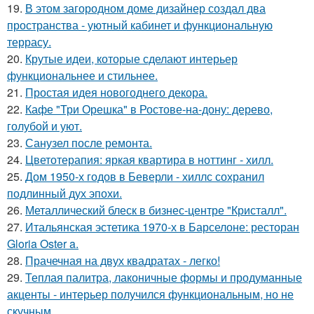
19.
В этом загородном доме дизайнер создал два
пространства - уютный кабинет и функциональную
террасу.
20.
Крутые идеи, которые сделают интерьер
функциональнее и стильнее.
21.
Простая идея новогоднего декора.
22.
Кафе "Три Орешка" в Ростове-на-дону: дерево,
голубой и уют.
23.
Санузел после ремонта.
24.
Цветотерапия: яркая квартира в ноттинг - хилл.
25.
Дом 1950-х годов в Беверли - хиллс сохранил
подлинный дух эпохи.
26.
Металлический блеск в бизнес-центре "Кристалл".
27.
Итальянская эстетика 1970-х в Барселоне: ресторан
Gloria Oster a.
28.
Прачечная на двух квадратах - легко!
29.
Теплая палитра, лаконичные формы и продуманные
акценты - интерьер получился функциональным, но не
скучным.