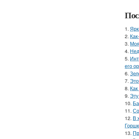
Пос
1.
Ярк
2.
Как
3.
Моя
4.
Нед
5.
Инт
его о
6.
Зел
7.
Это
8.
Как
9.
Эту
10.
Ба
11.
Со
12.
В 
Горшк
13.
Пр