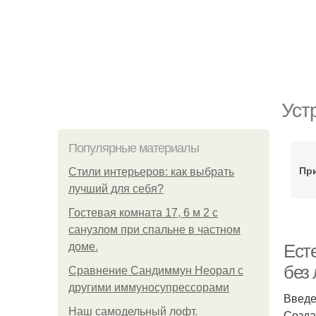
Уст
Популярные материалы
Пр
Стили интерьеров: как выбрать
лучший для себя?
Гостевая комната 17, 6 м 2 с
санузлом при спальне в частном
доме.
Ест
без
Сравнение Сандиммун Неорал с
другими иммуносупрессорами
Введ
Наш самодельный лофт.
Созда