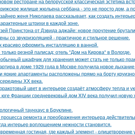
новом ресторане на белорусской классическая эстетика вст
рижское жилище жюльена себбана - это не просто дом, а п
зайнер женя Николаева рассказывает, как создать интерьер
характерные штрихи в каждой зоне.
зей Принстона от Дэвида аджайе: новое прочтение брутали
ены со звукоизоляцией - практичное и стильное решение.
к красиво оформить инсталляцию в ванной.
 только резной палисад: отель "Дом на Кирова" в Вологде.
обычный шкафчик для хранения может стать не только прак
артира в доме 1929 года в Москве получила новое дыхание
и яркие апартаменты расположены прямо на борту круизно
 середины XX века.
рракотовый цвет в интерьере создаёт атмосферу тепла и ую
 юге Франции средневековый дом XIV века получил новую 
ологичный таунхаус в Бруклине.
 процесса ремонта и преображения интерьера действитель
гда интерьер воплощением нежности становится.
временная гостиная, где каждый элемент - олицетворение у