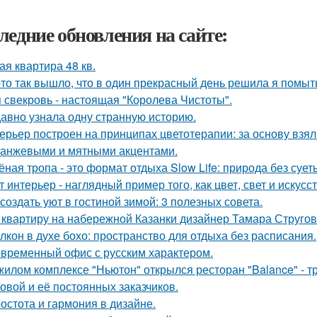
ледние обновления на сайте:
ая квартира 48 кв.
-то так вышло, что в один прекрасный день решила я помыть
 свекровь - настоящая "Королева Чистоты".
авно узнала одну странную историю.
ерьер построен на принципах цветотерапии: за основу взял
ранжевыми и мятными акцентами.
ёная тропа - это формат отдыха Slow Life: природа без суе
т интерьер - наглядный пример того, как цвет, свет и иску
 создать уют в гостиной зимой: 3 полезных совета.
 квартиру на набережной Казанки дизайнер Тамара Стругов
лкон в духе бохо: пространство для отдыха без расписания.
временный офис с русским характером.
жилом комплексе "Ньютон" открылся ресторан "Balance" - 
овой и её постоянных заказчиков.
остота и гармония в дизайне.