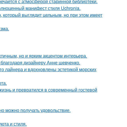
речается с атмосферой старинной библиотеки.
олноценный манифест стиля Uchronia.
, который выглядит цельным, но при этом имеет
зма.
тичным, но и ярким акцентом интерьера.
 благодаря дизайнеру Анне шевченко.
го лайнера и вдохновлены эстетикой морских
та.
жизнь и превратился в современный гостевой
но можно получать удовольствие.
юта и стиля.