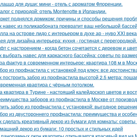
лаццо для души: мини - отель с ароматом Флоренции.
алог с природой: отель Montenotte в Ирландии.
ркет поднялся домиком: причины и способы решения проб
к навес из поликарбоната превратит ваш небольшой бассей
лла на острове лидо с интерьером в духе ар - нуво XXI века
ея для дизайна интерьера: кухня - гостиная с перегородкой.
фт с настроением - когда бетон сочетается с деревом и цве
к выбрать навес для каркасного бассейна: советы по разме
ра фактур в современном интерьере: квартира 108 м в Моск
бор из профнастила с установкой под ключ: все достоинств
к построить забор из профнастила высотой 2.5 метра: поша
временная квартира с чёрным потолком.
а квартира в Турине - настоящий калейдоскоп цветов и вос
еимущества заборов из профнастила в Москве от произво
пить забор из профнастила с установкой: выгодное решени
бор из двустороннего профнастила: преимущества и особе
к сделать креативный декор из бумаги для комнаты: советы
машний декор из бумаги: 10 простых и стильных идей
 панорамных окон квартиры открывается красивый вид на 