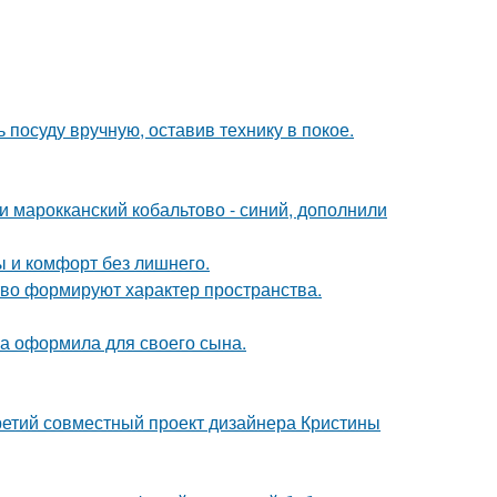
 посуду вручную, оставив технику в покое.
и марокканский кобальтово - синий, дополнили
ты и комфорт без лишнего.
сство формируют характер пространства.
а оформила для своего сына.
третий совместный проект дизайнера Кристины