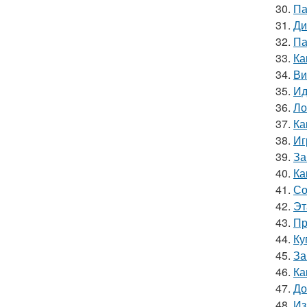
30.
Па
31.
Ди
32.
Па
33.
Ка
34.
Ви
35.
Ид
36.
Ло
37.
Ка
38.
Иг
39.
За
40.
Ка
41.
Со
42.
Эт
43.
Пр
44.
Ку
45.
За
46.
Ка
47.
До
48.
Из