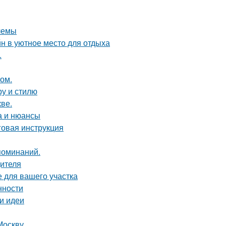
лемы
н в уютное место для отдыха
.
том.
ру и стилю
ве.
а и нюансы
говая инструкция
поминаний.
дителя
е для вашего участка
нности
 и идеи
Москву.