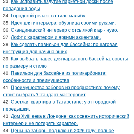
33.
Как исправить вздутие паркетной доски после
попадания воды
34.
Городской релакс в стиле малибу.
35.
Идея для интерьера: обувница своими руками.
36.
Скандинавский интерьер с отсылкой к ар - нуво.
37.
Лофт с характером и яркими акцентами.
38.
Как сделать павильон для бассейна: пошаговая
инструкция для начинающих
39.
Как выбрать навес для каркасного бассейна: советы
по размеру и стилю
40.
Павильон для бассейна из поликарбоната:
особенности и преимущества
41.
Преимущества заборов из профнастила: почему
стоит выбрать 'Стандарт мастеровит
42.
Светлая квартира в Татарстане: уют городской
передышки.
43.
Дом Xviii века в Лондоне: как освежить исторический
интерьер и не потерять характер.
44.
Цены на заборы под ключ в 2025 году: полное