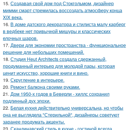
15.
Создавая свой дом под Стокгольмом, дизайнер
мимми смарт стремилась воссоздать атмосферу конца
XIX века.
16.
В доме датского декоратора и стилиста малу карберг
в ведбеке нет привычной мишуры и классических
елочных шаров.
17.
Двери для экономии пространства - функциональное
решение для небольших помещений.
18.
Студия Heut Architects создала сдержанный,
продуманный интерьер для молодой пары, которая
ценит искусство, хорошие книги и вино.
19.
Скругление в интерьере.
20.
Ремонт балкона своими руками.
21.
Дом 1950-х годов в Беверли - хиллс сохранил
подлинный дух эпохи.
22.
Белая кухня действительно универсальна, но чтобы
она не выглядела "Стерильной", дизайнеры советуют
заранее продумать акценты.
23.
Скандинавский стиль в кухне - гостиной всегда