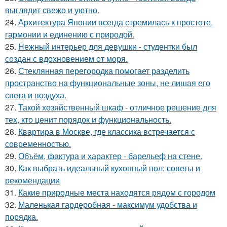
выглядит свежо и уютно.
24.
Архитектура Японии всегда стремилась к простоте,
гармонии и единению с природой.
25.
Нежный интерьер для девушки - студентки был
создан с вдохновением от моря.
26.
Стеклянная перегородка помогает разделить
пространство на функциональные зоны, не лишая его
света и воздуха.
27.
Такой хозяйственный шкаф - отличное решение для
тех, кто ценит порядок и функциональность.
28.
Квартира в Москве, где классика встречается с
современностью.
29.
Объём, фактура и характер - барельеф на стене.
30.
Как выбрать идеальный кухонный пол: советы и
рекомендации
31.
Какие природные места находятся рядом с городом
32.
Маленькая гардеробная - максимум удобства и
порядка.