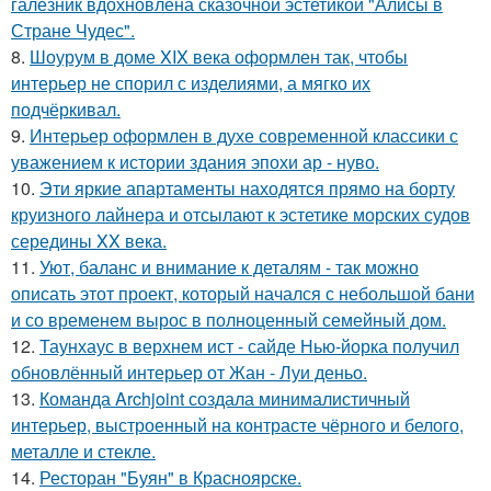
галезник вдохновлена сказочной эстетикой "Алисы в
Стране Чудес".
8.
Шоурум в доме XIX века оформлен так, чтобы
интерьер не спорил с изделиями, а мягко их
подчёркивал.
9.
Интерьер оформлен в духе современной классики с
уважением к истории здания эпохи ар - нуво.
10.
Эти яркие апартаменты находятся прямо на борту
круизного лайнера и отсылают к эстетике морских судов
середины XX века.
11.
Уют, баланс и внимание к деталям - так можно
описать этот проект, который начался с небольшой бани
и со временем вырос в полноценный семейный дом.
12.
Таунхаус в верхнем ист - сайде Нью-йорка получил
обновлённый интерьер от Жан - Луи деньо.
13.
Команда Archjoint создала минималистичный
интерьер, выстроенный на контрасте чёрного и белого,
металле и стекле.
14.
Ресторан "Буян" в Красноярске.