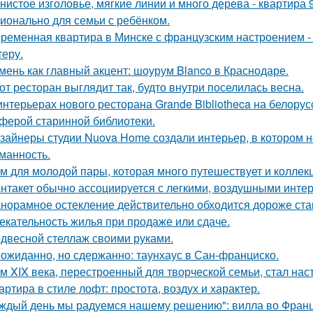
нистое изголовье, мягкие линии и много дерева - квартира
ионально для семьи с ребёнком.
ременная квартира в Минске с французским настроением - 
теру.
мень как главный акцент: шоурум Blanco в Краснодаре.
от ресторан выглядит так, будто внутри поселилась весна.
интерьерах нового ресторана Grande Bibliotheca на белору
ферой старинной библиотеки.
зайнеры студии Nuova Home создали интерьер, в котором не
манность.
м для молодой пары, которая много путешествует и коллек
нтакет обычно ассоциируется с легкими, воздушными интер
норамное остекление действительно обходится дороже ста
екательность жилья при продаже или сдаче.
двесной стеллаж своими руками.
ожиданно, но сдержанно: таунхаус в Сан-франциско.
м XIX века, перестроенный для творческой семьи, стал н
артира в стиле лофт: простота, воздух и характер.
ждый день мы радуемся нашему решению": вилла во Франц