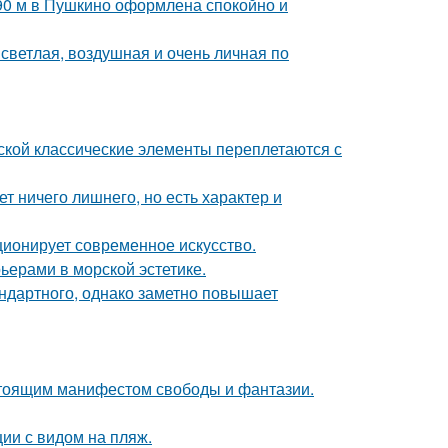
 90 м в Пушкино оформлена спокойно и
светлая, воздушная и очень личная по
сской классические элементы переплетаются с
т ничего лишнего, но есть характер и
ционирует современное искусство.
ьерами в морской эстетике.
ндартного, однако заметно повышает
астоящим манифестом свободы и фантазии.
ии с видом на пляж.