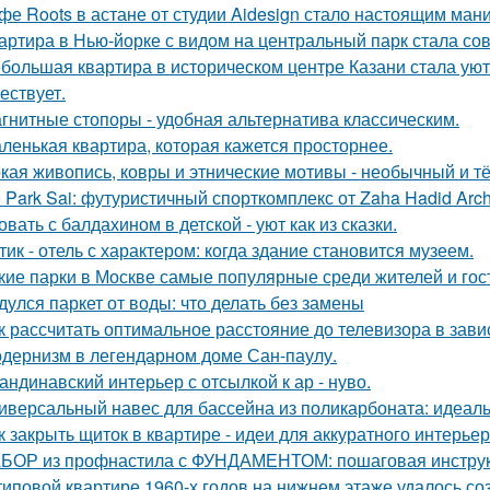
фе Roots в астане от студии Aidesign стало настоящим ман
артира в Нью-йорке с видом на центральный парк стала с
большая квартира в историческом центре Казани стала ую
ествует.
гнитные стопоры - удобная альтернатива классическим.
ленькая квартира, которая кажется просторнее.
кая живопись, ковры и этнические мотивы - необычный и т
 Park Sai: футуристичный спорткомплекс от Zaha Hadid Archi
овать с балдахином в детской - уют как из сказки.
тик - отель с характером: когда здание становится музеем.
кие парки в Москве самые популярные среди жителей и гос
дулся паркет от воды: что делать без замены
к рассчитать оптимальное расстояние до телевизора в зави
дернизм в легендарном доме Сан-паулу.
андинавский интерьер с отсылкой к ар - нуво.
иверсальный навес для бассейна из поликарбоната: идеал
к закрыть щиток в квартире - идеи для аккуратного интерьер
БОР из профнастила с ФУНДАМЕНТОМ: пошаговая инструк
типовой квартире 1960-х годов на нижнем этаже удалось со