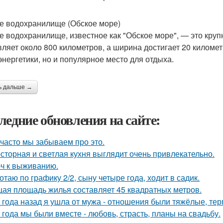
е водохранилище (Обское море)
е водохранилище, известное как "Обское море", — это кру
вляет около 800 километров, а ширина достигает 20 километ
энергетики, но и популярное место для отдыха.
ь дальше →
ледние обновления на сайте:
 часто мы забываем про это.
сторная и светлая кухня выглядит очень привлекательно.
ч к выживанию.
отаю по графику 2/2, сыну четыре года, ходит в садик.
ая площадь жилья составляет 45 квадратных метров.
 года назад я ушла от мужа - отношения были тяжёлые, тер
 года мы были вместе - любовь, страсть, планы на свадьбу.