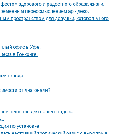
ифестом здорового и радостного образа жизни.
овременным переосмыслением ар - деко.
тным пространством для девушки, которая много
ёплый офис в Уфе.
tects в Гонконге.
тей города
симости от диагонали?
ьное решение для вашего отдыха
а.
ция по установке
здать настоящий тропический оазис с выходом в