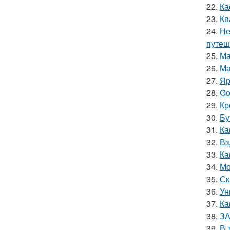
22.
Ка
23.
Кв
24.
Не
путеш
25.
Ма
26.
Ма
27.
Яр
28.
Go
29.
Кр
30.
Бу
31.
Ка
32.
Вз
33.
Ка
34.
Мо
35.
Ск
36.
Ун
37.
Ка
38.
ЗА
39.
В 