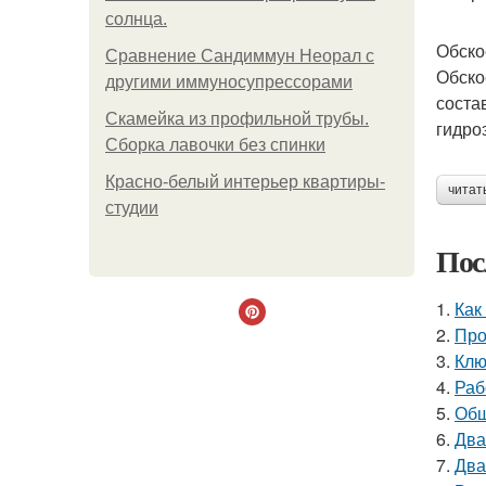
солнца.
Обско
Сравнение Сандиммун Неорал с
Обско
другими иммуносупрессорами
соста
Скамейка из профильной трубы.
гидро
Сборка лавочки без спинки
Красно-белый интерьер квартиры-
читат
студии
Пос
1.
Как
2.
Про
3.
Клю
4.
Раб
5.
Общ
6.
Два
7.
Два