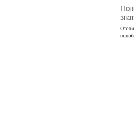
Пон
зна
Отопи
подоб