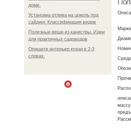
Пол
доме.
Описа
Установка отлива на цоколь под
сайдинг. Классификация видов
Марки
Полезные вещи из канистры. Идеи
Диаме
для практичных садоводов
Номин
Опишите интерьер кухни в 2-3
словах.
Среда
Обоз
Прочи
Распо
описа
массу
предъ
Рассм