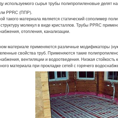
ду используемого сырья трубы полипропиленовые делят на
ли PPRС (ППР).
ой такого материала является статический сополимер пол
 структуру молекул в виде кристаллов. Трубы PPRС примен
набжения, отопления, канализации.
ном материале применяются различные модификаторы (нукл
еленные свойства труб. Применяются такие полипропилен
набжения, вентиляции и водоотведения. Низкая стойкость 
нного материала при прокладке сетей с горячего водоснабж