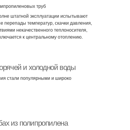
олипропиленовых труб
полне штатной эксплуатации испытывают
ые перепады температур, скачки давления,
твиями некачественного теплоносителя,
дключается к центральному отоплению.
горячей и холодной воды
ния стали популярными и широко
убах из полипропилена