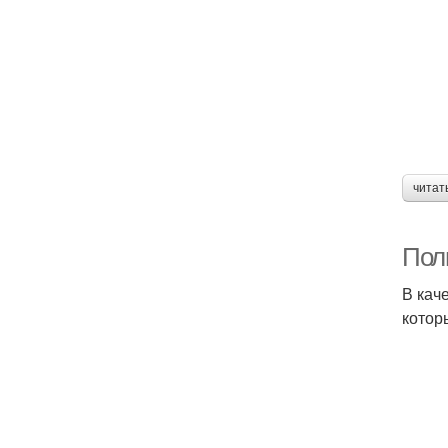
читат
Пол
В кач
котор