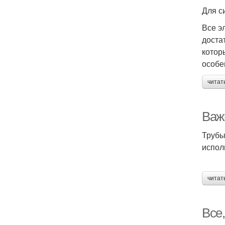
Для с
Все э
доста
котор
особе
читат
Важ
Трубы
испол
читат
Все,