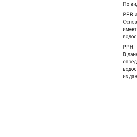
По ви
PPR и
Основ
имеет
водос
PPH.
В дан
опред
водос
из да