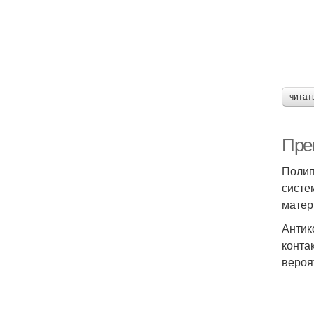
читат
Пре
Полип
систе
матер
Антик
конта
вероя