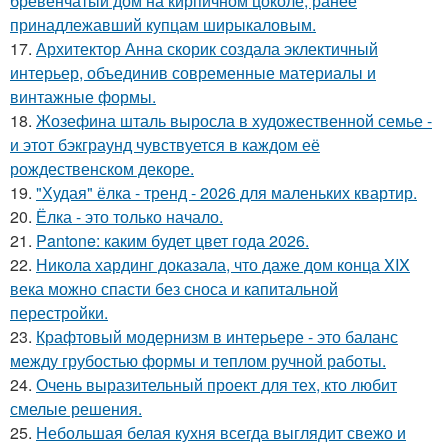
бревенчатый дом на кирпичном цоколе, ранее
принадлежавший купцам ширыкаловым.
17.
Архитектор Анна скорик создала эклектичный
интерьер, объединив современные материалы и
винтажные формы.
18.
Жозефина шталь выросла в художественной семье -
и этот бэкграунд чувствуется в каждом её
рождественском декоре.
19.
"Худая" ёлка - тренд - 2026 для маленьких квартир.
20.
Ёлка - это только начало.
21.
Pantone: каким будет цвет года 2026.
22.
Никола хардинг доказала, что даже дом конца XIX
века можно спасти без сноса и капитальной
перестройки.
23.
Крафтовый модернизм в интерьере - это баланс
между грубостью формы и теплом ручной работы.
24.
Очень выразительный проект для тех, кто любит
смелые решения.
25.
Небольшая белая кухня всегда выглядит свежо и