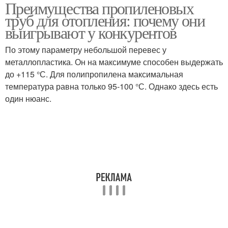
Преимущества пропиленовых
Трубы при правильной
Трубы в открытых
труб для отопления: почему они
эксплуатации
системах
выигрывают у конкурентов
По этому параметру небольшой перевес у
металлопластика. Он на максимуме способен выдержать
Стальные трубы
до +115 °С. Для полипропилена максимальная
температура равна только 95-100 °С. Однако здесь есть
один нюанс.