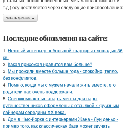
(стальных, полипропиленовых, металлопластиковых и
т.д.) осуществляется через следующие приспособления:
читать дальше →
Последние обновления на сайте:
1.
Нежный интерьер небольшой квартиры площадью 36
кв.
2.
Какая прихожая нравится вам больше?
3.
Мы прожили вместе больше года - спокойно, тепло,
без конфликтов.
4.
Помню, когда мы с мужем начали жить вместе, его
родители нас очень поддержали.
5.
Сверхкомпактные апартаменты для пары
путешественников оформлены с отсылкой к круизным
лайнерам середины XX века.
6.
Дом в Нью-йорке с интерьерами Жана - Луи деньо -
пример того, как классическая база может звучать