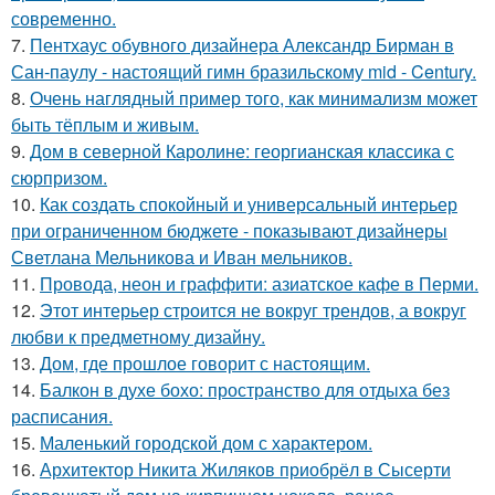
современно.
7.
Пентхаус обувного дизайнера Александр Бирман в
Сан-паулу - настоящий гимн бразильскому mid - Century.
8.
Очень наглядный пример того, как минимализм может
быть тёплым и живым.
9.
Дом в северной Каролине: георгианская классика с
сюрпризом.
10.
Как создать спокойный и универсальный интерьер
при ограниченном бюджете - показывают дизайнеры
Светлана Мельникова и Иван мельников.
11.
Провода, неон и граффити: азиатское кафе в Перми.
12.
Этот интерьер строится не вокруг трендов, а вокруг
любви к предметному дизайну.
13.
Дом, где прошлое говорит с настоящим.
14.
Балкон в духе бохо: пространство для отдыха без
расписания.
15.
Маленький городской дом с характером.
16.
Архитектор Никита Жиляков приобрёл в Сысерти