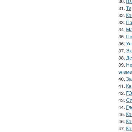
30.
Вз
31.
Те
32.
Ка
33.
Па
34.
Ма
35.
По
36.
Ул
37.
Эк
38.
Де
39.
Не
элеме
40.
За
41.
Ка
42.
ГО
43.
СУ
44.
Гд
45.
Ка
46.
Ка
47.
Ка