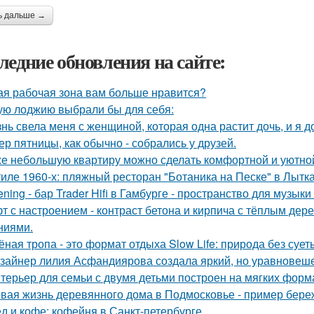
ь дальше →
ледние обновления на сайте:
ая рабочая зона вам больше нравится?
ую лоджию выбрали бы для себя:
нь свела меня с женщиной, которая одна растит дочь, и я 
ер пятницы, как обычно - собрались у друзей.
е небольшую квартиру можно сделать комфортной и уютной,
тиле 1960-х: пляжный ресторан "Ботаника на Песке" в Лытк
tening - бар Trader Hifi в Гамбурге - пространство для музык
т с настроением - контраст бетона и кирпича с тёплым де
ниями.
ёная тропа - это формат отдыха Slow Life: природа без суе
зайнер лилия Асфандиярова создала яркий, но уравновеше
терьер для семьи с двумя детьми построен на мягких форм
вая жизнь деревянного дома в Подмосковье - пример береж
д и кофе: кофейня в Санкт-петербурге.