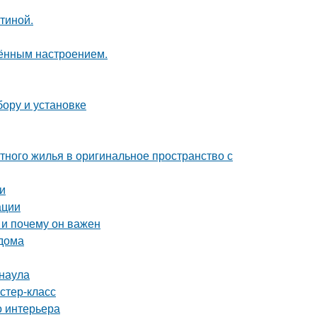
тиной.
чённым настроением.
бору и установке
тного жилья в оригинальное пространство с
и
ации
 и почему он важен
 дома
рнаула
стер-класс
о интерьера