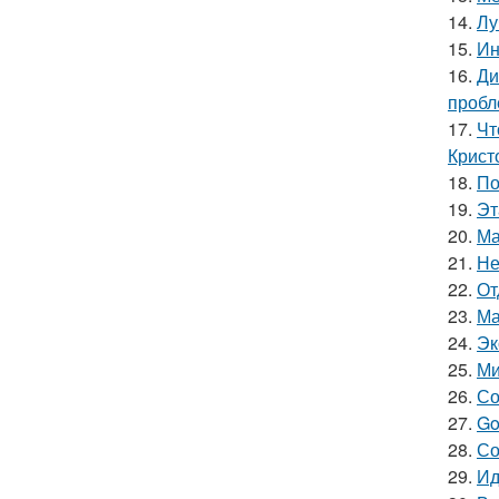
14.
Лу
15.
Ин
16.
Ди
пробл
17.
Чт
Крист
18.
По
19.
Эт
20.
Ма
21.
Не
22.
От
23.
Ма
24.
Эк
25.
Ми
26.
Со
27.
Go
28.
Со
29.
Ид