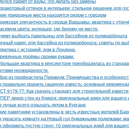
дулся паркет от воды: что делать без замены
рракотовый оттенок в интерьере: стильное решение для гос
кие природные места находятся рядом с городом
рижская элегантность в сердце Варшавы: квартира с утон
ксимум цвета: интерьер, где белому не место.
чему выбрать павильоны для бассейнов из поликарбоната
ичный навес для бассейна из поликарбоната: советы по вы
лектика с историей: дом в Лондоне.
ревянные проёмы своими руками.
большая квартира в кенсингтоне преобразилась из стандар
нтами неожиданности.
бор из профнастила Премиум: Преимущества и особенност
к правильно хранить гашеную известь: основные рекоменд
СТ 9179-77: Как скачать стандарт для строительной извести
ПЕР декор стен из бумаги: оригинальные идеи для вашего
е лучше всего отдыхать летом в Кургане
кие памятники установлены в честь известных жителей Ба
к украсить комнату на Новый год бумажными поделками: ма
к оформить пустую стену: 10 оригинальных идей для вашег