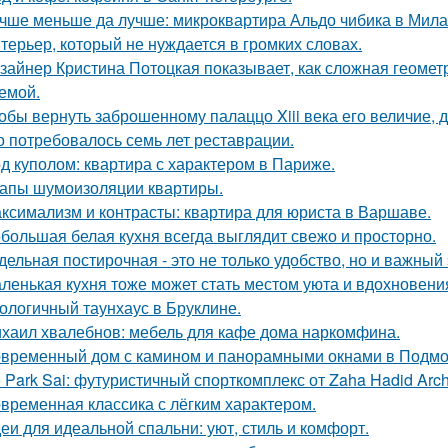
чше меньше да лучше: микроквартира Альдо чибика в Мила
терьер, который не нуждается в громких словах.
зайнер Кристина Потоцкая показывает, как сложная геомет
емой.
обы вернуть заброшенному палаццо Xiii века его величие, 
о потребовалось семь лет реставрации.
д куполом: квартира с характером в Париже.
апы шумоизоляции квартиры.
ксимализм и контрасты: квартира для юриста в Варшаве.
большая белая кухня всегда выглядит свежо и просторно.
дельная постирочная - это не только удобство, но и важны
ленькая кухня тоже может стать местом уюта и вдохновени
ологичный таунхаус в Бруклине.
хаил хвалебнов: мебель для кафе дома наркомфина.
временный дом с камином и панорамными окнами в Подмо
 Park Sai: футуристичный спорткомплекс от Zaha Hadid Archi
временная классика с лёгким характером.
еи для идеальной спальни: уют, стиль и комфорт.