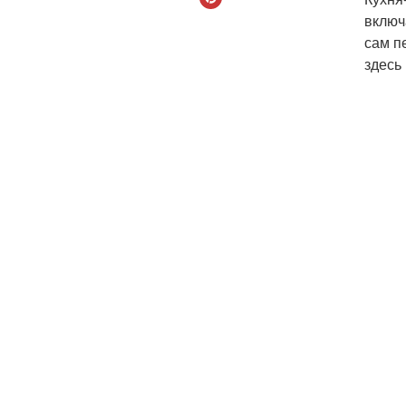
включ
сам п
здесь