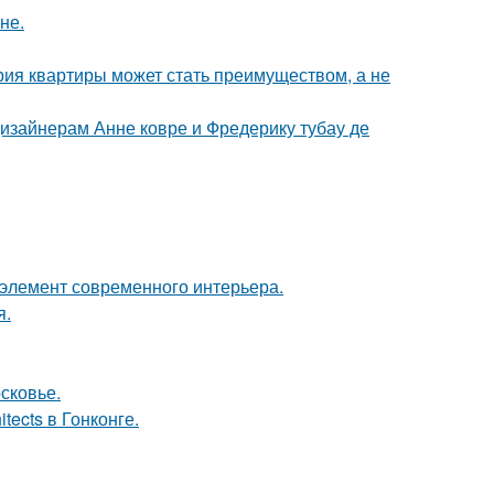
не.
рия квартиры может стать преимуществом, а не
дизайнерам Анне ковре и Фредерику тубау де
й элемент современного интерьера.
я.
сковье.
tects в Гонконге.