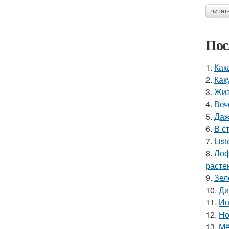
читат
Пос
1.
Как
2.
Как
3.
Жиз
4.
Веч
5.
Даж
6.
В с
7.
Lis
8.
Лоф
расте
9.
Зел
10.
Ди
11.
Ин
12.
Но
13.
Мё