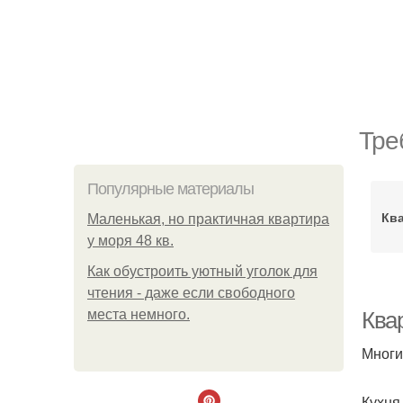
Тре
Популярные материалы
Ква
Маленькая, но практичная квартира
у моря 48 кв.
Как обустроить уютный уголок для
чтения - даже если свободного
места немного.
Ква
Многи
Кухня