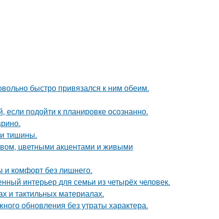
довольно быстро привязался к ним обеим.
 если подойти к планировке осознанно.
арино.
и и тишины.
ревом, цветными акцентами и живыми
ты и комфорт без лишнего.
нный интерьер для семьи из четырёх человек.
ах и тактильных материалах.
ного обновления без утраты характера.