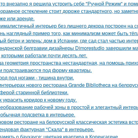
-то внезапно я решила устроить себе "Ручной Режим" и пом
орамное остекление стоит дороже стандартного, но замет
же или аренде.
ималистичный интерьер без лишнего декора построен на с
нь наглядный пример того, как минимализм может быть тё
ый бетон и зелень: дом в Испании, где сад стал частью инте
ондонской белгравии дизайнеры Dimorestudio завершили м
д которыми работали почти десять лет.
да геометрия пространства нестандартная, на помощь прих
и подстраиваются под форму квартиры.
род под ногами - тишина внутри.
интерьерах нового ресторана Grande Bibliotheca на белору
ферой старинной библиотеки.
к украсить коридор к новому году.
еобразование рабочей зоны в простой и элегантный интерь
обычная подсветка в интерьере.
новом ресторане на белорусской классическая эстетика вст
ендовая фактурная "Скала" в интерьере.
память о баухаусе: цветная квартира в Копенгагене.