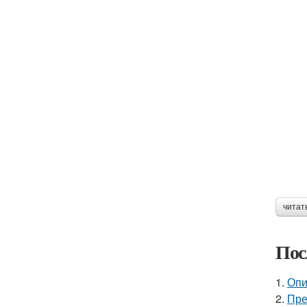
читат
Пос
1.
Опи
2.
Пре