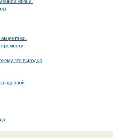
еменной жизни.
том.
 акцентами.
 к ремонту
почему это выгодно
насыщенной
ода