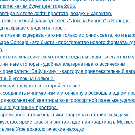
ntone: каким будет цвет года 2026.
артира в стиле лофт: простота, воздух и характер.
 только резной палисад: отель "Дом на Кирова" в Вологде.
д на крыше с видом на горы.
етильник из дерева - это не только источник света, но и вы
sage Concept - это бьюти - пространство нового формата, г
а.
хня в неоклассическом стиле всегда выглядит элегантно и у
гнитные стопоры - удобная альтернатива классическим.
к превратить "Бабушкину" квартиру в привлекательный вар
тный уголок на балконе.
ильная однушка, в которой есть всё.
к соединить минимализм и утонченную роскошь в одном пр
 однокомнатной квартиры во второсортной панельке удалос
и и ощущением простора.
временное чтение классики: квартира в сталинском доме.
кусство, яркие краски и винтаж: цветная квартира в Москве.
ть ли в Уфе археологические находки