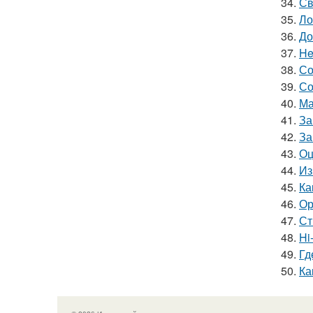
34.
Св
35.
Ло
36.
До
37.
He
38.
Со
39.
Со
40.
Ма
41.
За
42.
За
43.
Оц
44.
Из
45.
Ка
46.
Ор
47.
Ст
48.
Hi
49.
Гд
50.
Ка