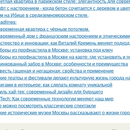
етлая квартира в парижском стиле: элегантность для совр
фт с настроением - когда бетон сочетается с деревом и цве
м на Ибице в средиземноморском стиле.
adlines:
временная квартира с чёрным потолком.
временный дом с французским настроением и этническими
стерство и инновации: как Виталий Кремень меняет подход
боры из профнастила в Москве: установка под ключ
боры из профнастила в Москве на карте: где установить и 
инкованный забор в Москве: особенности и преимущества
весть гашеная и негашеная: свойства и применение
кие театры и фестивали делают культурную жизнь города 
игами в интерьере: как сделать комнату уникальной
иль хай-тек: современный дизайн для будущего
-Tech: Как современные технологии меняют наш мир
е можно посмотреть классические спектакли
кие исторические музеи Москвы рассказывают о жизни гор