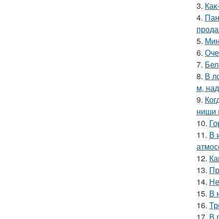
3.
Как
4.
Пан
прода
5.
Мин
6.
Оче
7.
Бел
8.
В л
м, на
9.
Ког
ниши 
10.
Го
11.
В 
атмос
12.
Ка
13.
Пр
14.
Не
15.
В 
16.
Тр
17.
В 