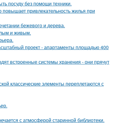
ыть посуду без помощи техники.
но повышает привлекательность жилья при
очетании бежевого и дерева.
плым и живым.
рьера.
асштабный проект - апартаменты площадью 400
одят встроенные системы хранения - они прячут
сской классические элементы переплетаются с
ер.
речается с атмосферой старинной библиотеки.