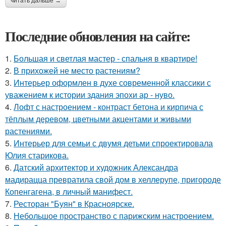
читать дальше →
Последние обновления на сайте:
1.
Большая и светлая мастер - спальня в квартире!
2.
В прихожей не место растениям?
3.
Интерьер оформлен в духе современной классики с
уважением к истории здания эпохи ар - нуво.
4.
Лофт с настроением - контраст бетона и кирпича с
тёплым деревом, цветными акцентами и живыми
растениями.
5.
Интерьер для семьи с двумя детьми спроектировала
Юлия старикова.
6.
Датский архитектор и художник Александра
мадирацца превратила свой дом в хеллерупе, пригороде
Копенгагена, в личный манифест.
7.
Ресторан "Буян" в Красноярске.
8.
Небольшое пространство с парижским настроением.