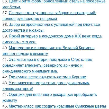
36.
Цвет и ритм форм: обновлённый отель на побережье
марбельи.
37.
Сколько стоит установка заборов и ограждений:
полное руководство по ценам
38.
Забор из профнастила с установкой под ключ: все
достоинства и нюансы
39.
Яркий интерьер в лондонском доме XIX века: когда
смелость - это уют.
40.
Мастерство и инновации: как Виталий Кремень
меняет подход к ремонту
41.
Эта квартира в старинном доме в Стокгольме
объединяет элементы северного ар - нуво и
скандинавского минимализма.
42.
Где лучше всего отдыхать летом в Кургане
43.
У ионического моря стоит дом с уникальным
иллюминатором!
44.
Оригами для весеннего декора: как преобразить
комнату
45.
Мастер-класс: как создать красивые бумажные цветы