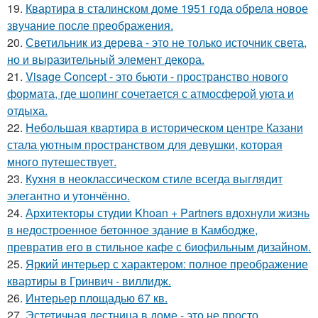
19.
Квартира в сталинском доме 1951 года обрела новое
звучание после преображения.
20.
Светильник из дерева - это не только источник света,
но и выразительный элемент декора.
21.
Visage Concept - это бьюти - пространство нового
формата, где шопинг сочетается с атмосферой уюта и
отдыха.
22.
Небольшая квартира в историческом центре Казани
стала уютным пространством для девушки, которая
много путешествует.
23.
Кухня в неоклассическом стиле всегда выглядит
элегантно и утончённо.
24.
Архитекторы студии Khoan + Partners вдохнули жизнь
в недостроенное бетонное здание в Камбодже,
превратив его в стильное кафе с биофильным дизайном.
25.
Яркий интерьер с характером: полное преображение
квартиры в Гринвич - виллидж.
26.
Интерьер площадью 67 кв.
27.
Эстетичная лестница в доме - это не просто