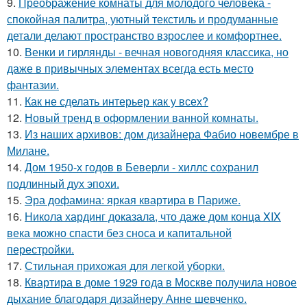
9.
Преображение комнаты для молодого человека -
спокойная палитра, уютный текстиль и продуманные
детали делают пространство взрослее и комфортнее.
10.
Венки и гирлянды - вечная новогодняя классика, но
даже в привычных элементах всегда есть место
фантазии.
11.
Как не сделать интерьер как у всех?
12.
Новый тренд в оформлении ванной комнаты.
13.
Из наших архивов: дом дизайнера Фабио новембре в
Милане.
14.
Дом 1950-х годов в Беверли - хиллс сохранил
подлинный дух эпохи.
15.
Эра дофамина: яркая квартира в Париже.
16.
Никола хардинг доказала, что даже дом конца XIX
века можно спасти без сноса и капитальной
перестройки.
17.
Стильная прихожая для легкой уборки.
18.
Квартира в доме 1929 года в Москве получила новое
дыхание благодаря дизайнеру Анне шевченко.