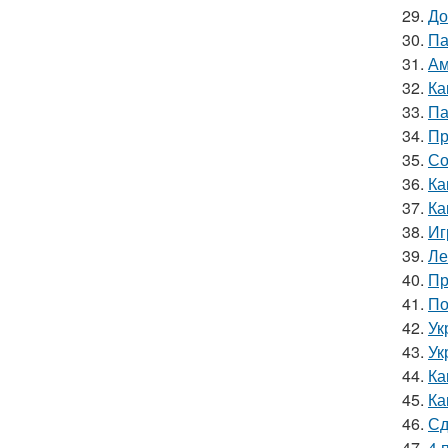
29.
До
30.
Па
31.
Ам
32.
Ка
33.
Па
34.
Пр
35.
Со
36.
Ка
37.
Ка
38.
Иг
39.
Ле
40.
Пр
41.
По
42.
Ук
43.
Ук
44.
Ка
45.
Ка
46.
Сд
47.
4 