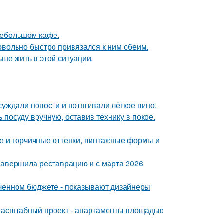
небольшом кафе.
довольно быстро привязался к ним обеим.
ьше жить в этой ситуации.
суждали новости и потягивали лёгкое вино.
 посуду вручную, оставив технику в покое.
е и горчичные оттенки, винтажные формы и
 завершила реставрацию и с марта 2026
иченном бюджете - показывают дизайнеры
 масштабный проект - апартаменты площадью