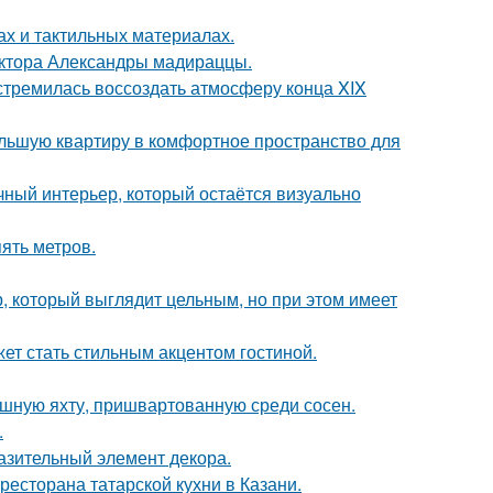
ах и тактильных материалах.
ектора Александры мадираццы.
стремилась воссоздать атмосферу конца XIX
ольшую квартиру в комфортное пространство для
ный интерьер, который остаётся визуально
ять метров.
, который выглядит цельным, но при этом имеет
ет стать стильным акцентом гостиной.
ошную яхту, пришвартованную среди сосен.
.
разительный элемент декора.
есторана татарской кухни в Казани.