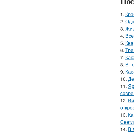
Пос
1.
Кра
2.
Одн
3.
Жиз
4.
Все
5.
Ква
6.
Тре
7.
Как
8.
В т
9.
Как
10.
Де
11.
Яр
совре
12.
Ви
откро
13.
Ка
Светл
14.
В 