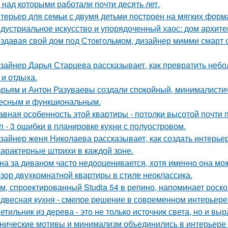
, над которыми работали почти десять лет.
терьер для семьи с двумя детьми построен на мягких форм
дустриальное искусство и упорядоченный хаос: дом архит
здавая свой дом под Стокгольмом, дизайнер мимми смарт 
зайнер Дарья Старцева рассказывает, как превратить неб
 и отдыха.
рьям и Антон Разуваевы создали спокойный, минималистич
есным и функциональным.
авная особенность этой квартиры - потолки высотой почти п
п - 3 ошибки в планировке кухни с полуостровом.
зайнер женя Николаева рассказывает, как создать интерьер
характерные штрихи в каждой зоне.
на за диваном часто недооценивается, хотя именно она мож
зор двухкомнатной квартиры в стиле неоклассика.
м, спроектированный Studia 54 в репино, напоминает роск
двесная кухня - смелое решение в современном интерьере
етильник из дерева - это не только источник света, но и вы
нические мотивы и минимализм объединились в интерьере р