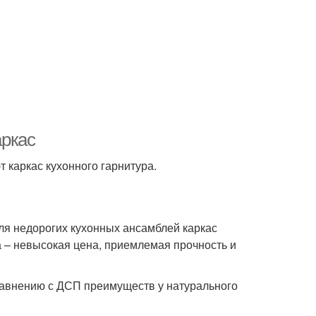
аркас
 каркас кухонного гарнитура.
 для недорогих кухонных ансамблей каркас
а – невысокая цена, приемлемая прочность и
равнению с ДСП преимуществ у натурального