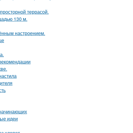
просторной террасой.
щадью 130 м.
чённым настроением.
це
а.
 рекомендации
ве.
фнастила
дителя
сть
я начинающих
вые идеи
ез хлопот