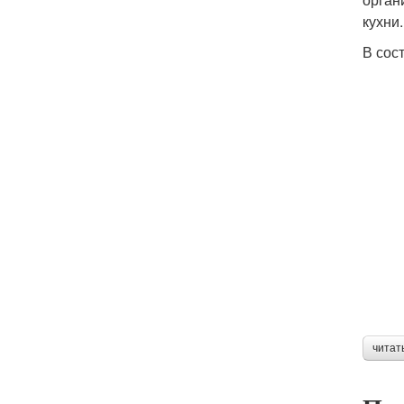
кухни.
В сос
читат