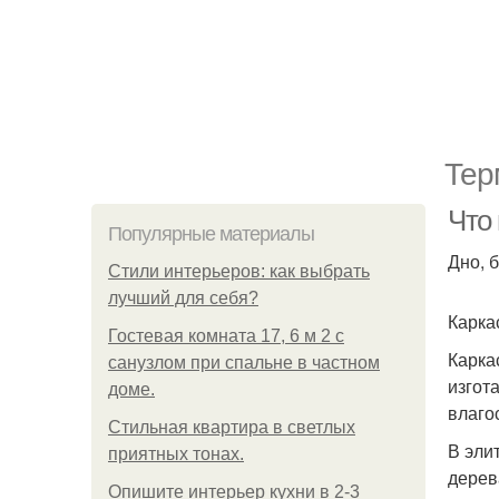
Тер
Что 
Популярные материалы
Дно, 
Стили интерьеров: как выбрать
лучший для себя?
Карка
Гостевая комната 17, 6 м 2 с
Карка
санузлом при спальне в частном
изгот
доме.
влаго
Стильная квартира в светлых
В эли
приятных тонах.
дерев
Опишите интерьер кухни в 2-3