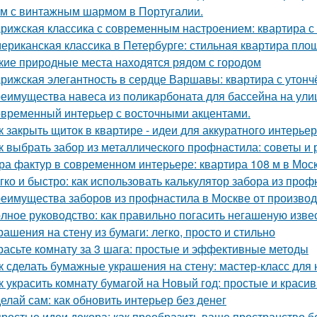
м с винтажным шармом в Португалии.
рижская классика с современным настроением: квартира с 
ериканская классика в Петербурге: стильная квартира пло
кие природные места находятся рядом с городом
рижская элегантность в сердце Варшавы: квартира с утон
еимущества навеса из поликарбоната для бассейна на ули
временный интерьер с восточными акцентами.
к закрыть щиток в квартире - идеи для аккуратного интерьер
к выбрать забор из металлического профнастила: советы и
ра фактур в современном интерьере: квартира 108 м в Моск
гко и быстро: как использовать калькулятор забора из про
еимущества заборов из профнастила в Москве от произво
лное руководство: как правильно погасить негашеную изве
рашения на стену из бумаги: легко, просто и стильно
расьте комнату за 3 шага: простые и эффективные методы
к сделать бумажные украшения на стену: мастер-класс дл
к украсить комнату бумагой на Новый год: простые и краси
елай сам: как обновить интерьер без денег
простые идеи декора: как преобразить ваше пространство б