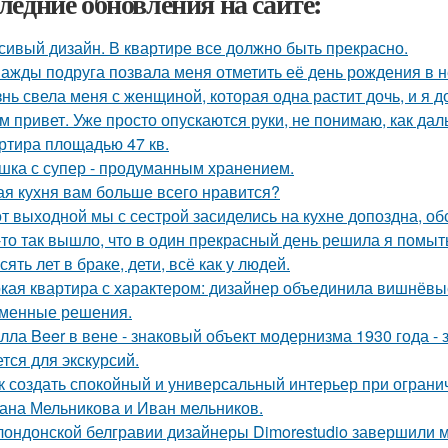
ледние обновления на сайте:
сивый дизайн. В квартире все должно быть прекрасно.
ажды подруга позвала меня отметить её день рождения в 
нь свела меня с женщиной, которая одна растит дочь, и я 
м привет. Уже просто опускаются руки, не понимаю, как дал
ртира площадью 47 кв.
шка с супер - продуманным хранением.
ая кухня вам больше всего нравится?
от выходной мы с сестрой засиделись на кухне допоздна, об
-то так вышло, что в один прекрасный день решила я помыть
сять лет в браке, дети, всё как у людей.
кая квартира с характером: дизайнер объединила вишнёвы
менные решения.
лла Beer в вене - знаковый объект модернизма 1930 года -
ется для экскурсий.
к создать спокойный и универсальный интерьер при огран
ана Мельникова и Иван мельников.
лондонской белгравии дизайнеры Dimorestudio завершили