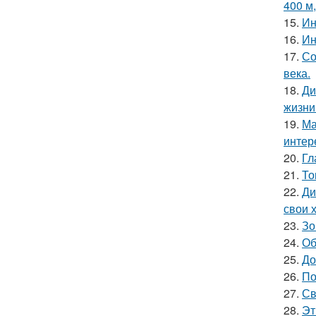
400 м
15.
Ин
16.
Ин
17.
Со
века.
18.
Ди
жизни
19.
Ма
интер
20.
Гл
21.
То
22.
Ди
свои 
23.
Зо
24.
Об
25.
До
26.
По
27.
Св
28.
Эт