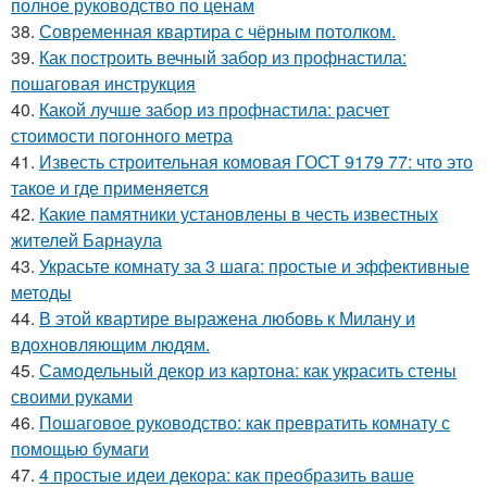
полное руководство по ценам
38.
Современная квартира с чёрным потолком.
39.
Как построить вечный забор из профнастила:
пошаговая инструкция
40.
Какой лучше забор из профнастила: расчет
стоимости погонного метра
41.
Известь строительная комовая ГОСТ 9179 77: что это
такое и где применяется
42.
Какие памятники установлены в честь известных
жителей Барнаула
43.
Украсьте комнату за 3 шага: простые и эффективные
методы
44.
В этой квартире выражена любовь к Милану и
вдохновляющим людям.
45.
Самодельный декор из картона: как украсить стены
своими руками
46.
Пошаговое руководство: как превратить комнату с
помощью бумаги
47.
4 простые идеи декора: как преобразить ваше