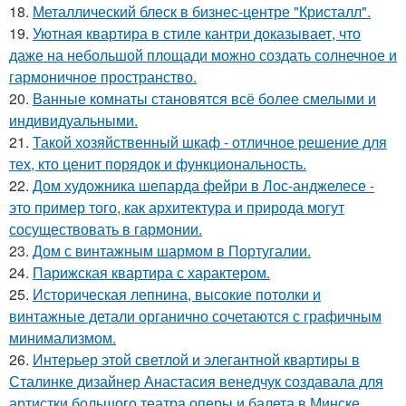
18.
Металлический блеск в бизнес-центре "Кристалл".
19.
Уютная квартира в стиле кантри доказывает, что
даже на небольшой площади можно создать солнечное и
гармоничное пространство.
20.
Ванные комнаты становятся всё более смелыми и
индивидуальными.
21.
Такой хозяйственный шкаф - отличное решение для
тех, кто ценит порядок и функциональность.
22.
Дом художника шепарда фейри в Лос-анджелесе -
это пример того, как архитектура и природа могут
сосуществовать в гармонии.
23.
Дом с винтажным шармом в Португалии.
24.
Парижская квартира с характером.
25.
Историческая лепнина, высокие потолки и
винтажные детали органично сочетаются с графичным
минимализмом.
26.
Интерьер этой светлой и элегантной квартиры в
Сталинке дизайнер Анастасия венедчук создавала для
артистки большого театра оперы и балета в Минске.