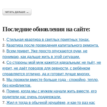
читать дальше →
Последние обновления на сайте:
1.
Стильная квартира в светлых приятных тонах.
2.
Квартира после проведения капитального ремонта.
3.
Всем привет. Уже просто опускаются руки, не
понимаю, как дальше жить в этой ситуации.
4.
Со стороны мой муж кажется идеальным: не пьёт, не
курит, не даёт поводов для ревности, с ребёнком
справляется отлично, да и готовит лучше многих.
5.
Мы прожили вместе больше года - спокойно, тепло,
без конфликтов.
6.
Помню, когда мы с мужем начали жить вместе, его
родители нас очень поддержали.
7.
Жил я тогда в обычной хрущёвке, и как-то раз нас