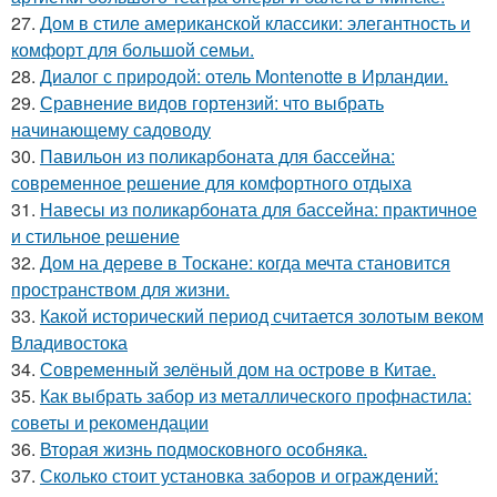
27.
Дом в стиле американской классики: элегантность и
комфорт для большой семьи.
28.
Диалог с природой: отель Montenotte в Ирландии.
29.
Сравнение видов гортензий: что выбрать
начинающему садоводу
30.
Павильон из поликарбоната для бассейна:
современное решение для комфортного отдыха
31.
Навесы из поликарбоната для бассейна: практичное
и стильное решение
32.
Дом на дереве в Тоскане: когда мечта становится
пространством для жизни.
33.
Какой исторический период считается золотым веком
Владивостока
34.
Современный зелёный дом на острове в Китае.
35.
Как выбрать забор из металлического профнастила:
советы и рекомендации
36.
Вторая жизнь подмосковного особняка.
37.
Сколько стоит установка заборов и ограждений: