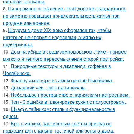
одолели тараканы.
8.
Панорамное остекление стоит дороже стандартного,
но заметно повышает привлекательность жилья при
продаже или аренде.
9.
Шоурум в доме XIX века оформлен так, чтобы
интерьер не спорил с изделиями, а мягко их
подчёркивал.
10.
Дом на ибице в средиземноморском стиле - пример
мягкого и тёплого переосмысления старой постройки.
11.
Природные текстуры и джапанди: кофейня в
Челябинске.
12.
Французское утро в самом центре Нью-йорка.
13.
Домашний чек - лист на каникулы.
14.
Небольшое пространство с парижским настроением.
15.
Топ - 3 ошибки в планировке кухни с полуостровом.
16.
Шкаф с тайником: стиль и функциональность в
одном.
17.
Бра с мягким, рассеянным светом прекрасно
подходит для спальни, гостиной или зоны отдыха.