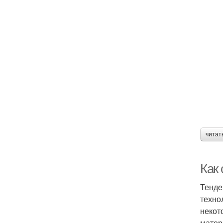
читат
Как 
Тенде
техно
некот
матер