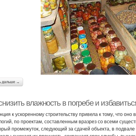
ь дальше →
снизить влажность в погребе и избавитьс
нция к ускоренному строительству привела к тому, что он
логий, по проектам, составленным вразрез со всеми сущес
орый промежуток, следующий за сдачей объекта, в подвале 
иалы снижает их прочность, сокращает срок службы, вынуж