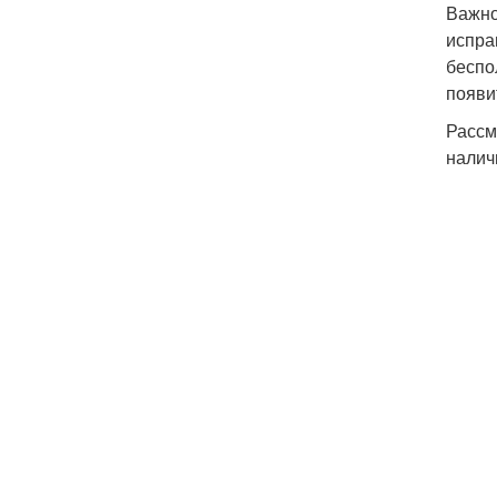
Важно
испра
беспо
появи
Рассм
налич