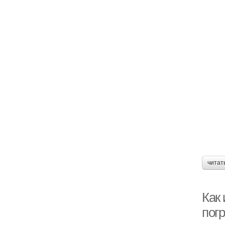
читат
Как
пог