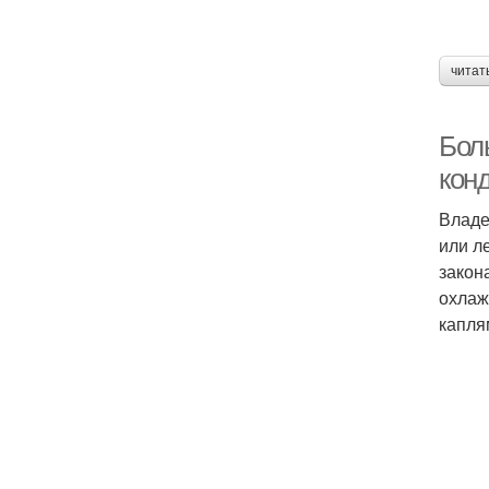
читат
Бол
кон
Владе
или л
закон
охлаж
капля