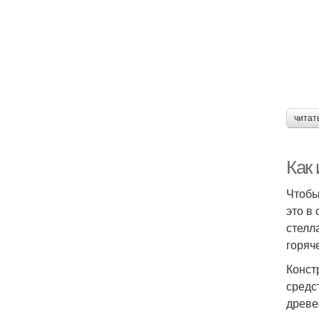
читат
Как 
Чтобы
это в
стелл
горяч
Конст
средс
древе