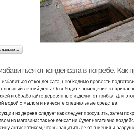
ь дальше →
избавиться от конденсата в погребе. Как
 избавиться от конденсата, необходимо провести подготов
 солнечный летний день. Освободите помещение от припасов
ажей и обработайте деревянные изделия от грибка. Для это
ей водой c мылом и нанесите специальные средства.
рукции из дерева следует как следует просушить, затем 
твом из магазина: так конденсат не будет негативно воздей
сину антисептиком, чтобы защитить её от гниения и разруш