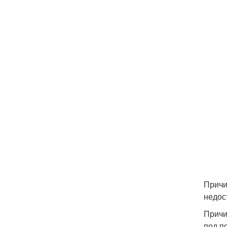
Причи
недос
Причи
под п