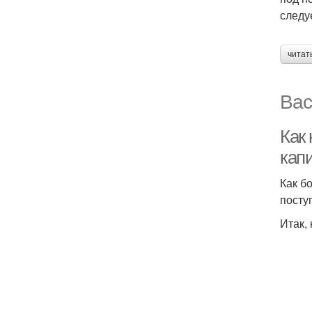
следу
читат
Вас
Как 
кап
Как б
посту
Итак,