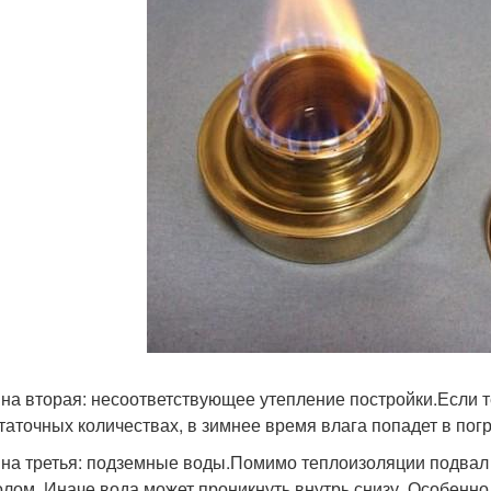
на вторая: несоответствующее утепление постройки.Если 
таточных количествах, в зимнее время влага попадет в пог
на третья: подземные воды.Помимо теплоизоляции подвал 
олом. Иначе вода может проникнуть внутрь снизу. Особенно