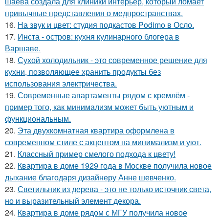
шаева создала для клиники интерьер, который ломает
привычные представления о медпространствах.
16.
На звук и цвет: студия подкастов Podimo в Осло.
17.
Инста - остров: кухня кулинарного блогера в
Варшаве.
18.
Сухой холодильник - это современное решение для
кухни, позволяющее хранить продукты без
использования электричества.
19.
Современные апартаменты рядом с кремлём -
пример того, как минимализм может быть уютным и
функциональным.
20.
Эта двухкомнатная квартира оформлена в
современном стиле с акцентом на минимализм и уют.
21.
Классный пример смелого подхода к цвету!
22.
Квартира в доме 1929 года в Москве получила новое
дыхание благодаря дизайнеру Анне шевченко.
23.
Светильник из дерева - это не только источник света,
но и выразительный элемент декора.
24.
Квартира в доме рядом с МГУ получила новое