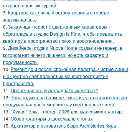
откроется для экскурсий.
7.
Квартира как личный остров тишины в городе
задумывалась.
8.
Заказчица - юрист с сдержанным характером -
обратилась в студию Design is Fine, чтобы превратить
квартиру в пространство покоя и восстановления.
9.
Дизайнеры студии Nuova Home создали интерьер, в
котором нет ничего лишнего, но есть характер и
продуманность.
10.
Ремонт до и после: спокойная палитра, чистые линии
и акцент на свет полностью меняют восприятие
пространства.
11.
Прачечная на двух квадратных метрах?
12.
Зона отдыха на балконе - мягкая, уютная и идеально
продуманная для вечерних пауз и утреннего света.
13.
"Худая" ёлка - тренд - 2026 для маленьких квартир.
14.
Обзор квартиры в шоколадных тонах.
15.
Архитектор и основатель бюро Archistories Кира