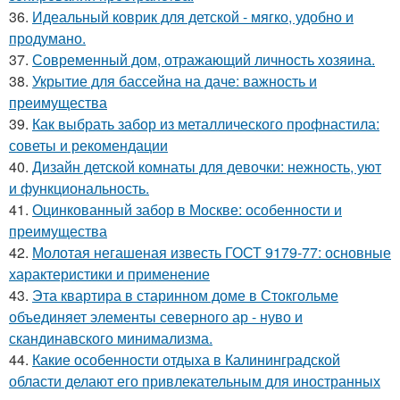
36.
Идеальный коврик для детской - мягко, удобно и
продумано.
37.
Современный дом, отражающий личность хозяина.
38.
Укрытие для бассейна на даче: важность и
преимущества
39.
Как выбрать забор из металлического профнастила:
советы и рекомендации
40.
Дизайн детской комнаты для девочки: нежность, уют
и функциональность.
41.
Оцинкованный забор в Москве: особенности и
преимущества
42.
Молотая негашеная известь ГОСТ 9179-77: основные
характеристики и применение
43.
Эта квартира в старинном доме в Стокгольме
объединяет элементы северного ар - нуво и
скандинавского минимализма.
44.
Какие особенности отдыха в Калининградской
области делают его привлекательным для иностранных