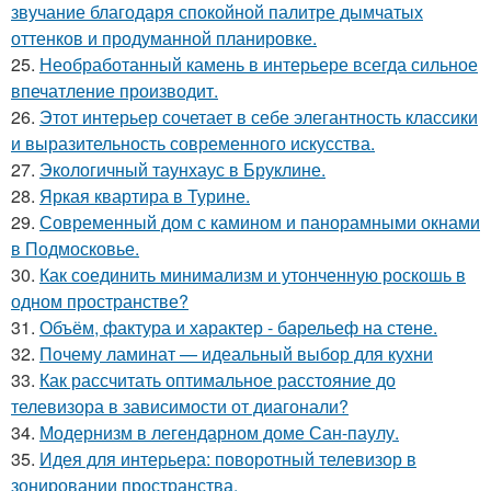
звучание благодаря спокойной палитре дымчатых
оттенков и продуманной планировке.
25.
Необработанный камень в интерьере всегда сильное
впечатление производит.
26.
Этот интерьер сочетает в себе элегантность классики
и выразительность современного искусства.
27.
Экологичный таунхаус в Бруклине.
28.
Яркая квартира в Турине.
29.
Современный дом с камином и панорамными окнами
в Подмосковье.
30.
Как соединить минимализм и утонченную роскошь в
одном пространстве?
31.
Объём, фактура и характер - барельеф на стене.
32.
Почему ламинат — идеальный выбор для кухни
33.
Как рассчитать оптимальное расстояние до
телевизора в зависимости от диагонали?
34.
Модернизм в легендарном доме Сан-паулу.
35.
Идея для интерьера: поворотный телевизор в
зонировании пространства.