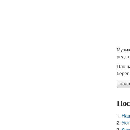
Музык
редко
Площа
берег
читат
Пос
1.
Наш
2.
Уют
3.
Как