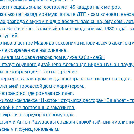
ая площадь жилья составляет 45 квадратных метров.
колько лет назад мой муж попал в ДТП - сам виноват, въех
ле развода с мужем я одна воспитываю сына, ему семь лет
ла Beer в вене - знаковый объект модернизма 1930 года - 
кскурсий.
ртира в центре Мадрида сохранила историческую архитектур
ила современное наполнение.
имализм с характером: дом в духе ваби - саби.
нтхаус обувного дизайнера Александр Бирман в Сан-паулу -
м, в котором цвет - это настроение.
терьер с характером: когда пространство говорит о людях.
ленький городской дом с характером.
остранство, где рождаются идеи.
жилом комплексе "Ньютон" открылся ресторан "Balance" - 
овой и её постоянных заказчиков.
к украсить коридор к новому году.
рьям и Антон Разуваевы создали спокойный, минималистич
есным и функциональным.