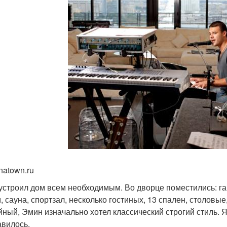
natown.ru
устроил дом всем необходимым. Во дворце поместились: гар
, сауна, спортзал, несколько гостиных, 13 спален, столовые
йный, Эмин изначально хотел классический строгий стиль. 
авилось.