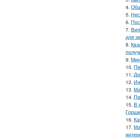
4.
Общ
5.
Нес
6.
Пос
7.
Вил
для э
8.
Ква
получ
9.
Мин
10.
Пе
11.
До
12.
Ин
13.
Ма
14.
Пр
15.
В 
Горшк
16.
Ка
17.
Ма
интер