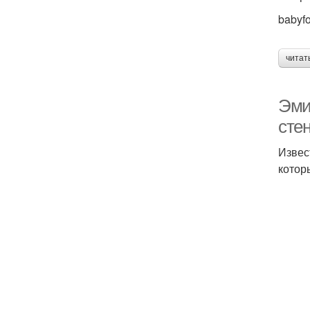
babyf
читат
Эми
сте
Извес
котор