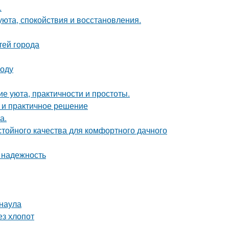
.
 уюта, спокойствия и восстановления.
тей города
воду
е уюта, практичности и простоты.
 и практичное решение
а.
стойного качества для комфортного дачного
 надежность
рнаула
ез хлопот