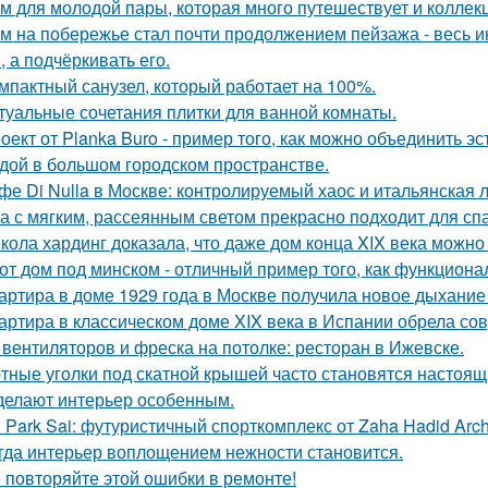
м для молодой пары, которая много путешествует и коллек
м на побережье стал почти продолжением пейзажа - весь ин
, а подчёркивать его.
мпактный санузел, который работает на 100%.
туальные сочетания плитки для ванной комнаты.
оект от Planka Buro - пример того, как можно объединить э
дой в большом городском пространстве.
фе Di Nulla в Москве: контролируемый хаос и итальянская л
а с мягким, рассеянным светом прекрасно подходит для спа
кола хардинг доказала, что даже дом конца XIX века можно 
от дом под минском - отличный пример того, как функциональ
артира в доме 1929 года в Москве получила новое дыхание
артира в классическом доме XIX века в Испании обрела со
 вентиляторов и фреска на потолке: ресторан в Ижевске.
тные уголки под скатной крышей часто становятся настоящ
делают интерьер особенным.
 Park Sai: футуристичный спорткомплекс от Zaha Hadid Archi
гда интерьер воплощением нежности становится.
 повторяйте этой ошибки в ремонте!