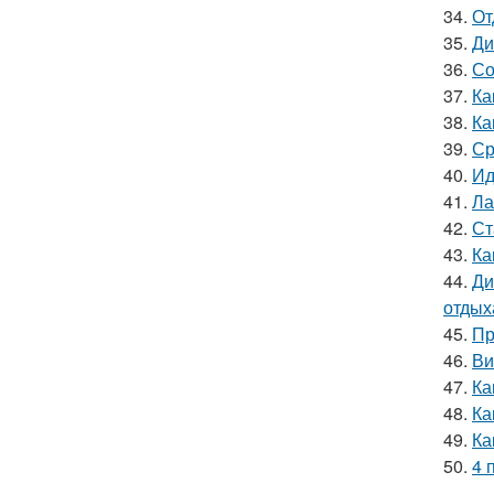
34.
От
35.
Ди
36.
Со
37.
Ка
38.
Ка
39.
Ср
40.
Ид
41.
Ла
42.
Ст
43.
Ка
44.
Ди
отдых
45.
Пр
46.
Ви
47.
Ка
48.
Ка
49.
Ка
50.
4 