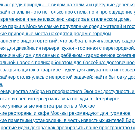
дых среди природы - с видом на холмы и цветущие деревья
зайн спальни - это не только про стиль, но и про ощущение
временное чтение классики: квартира в сталинском доме.
кие парки в Москве самые популярные среди жителей и гос
кие природные места находятся рядом с городом
авнение видов гортензий: что выбрать начинающему садо
ея для дизайна интерьера: кухня - гостиная с перегородкой.
коничный дом для семьи с ребёнком - гармоничное сочетани
альной навес с поликарбонатом для бассейна: долговечное
к закрыть щиток в квартире - идеи для аккуратного интерьер
зайнер столкнулась с непростой задачей: найти бытовку до
а.
еимущества забора из профнастила Эконом: доступность и
нтаж и свет: интерьер магазина посуды в Петербурге.
кие уникальные кинотеатры есть в Москве
кие рестораны и кафе Москвы рекомендуют для гурманов
кие памятники установлены в честь известных жителей Ба
простые идеи декора: как преобразить ваше пространство б