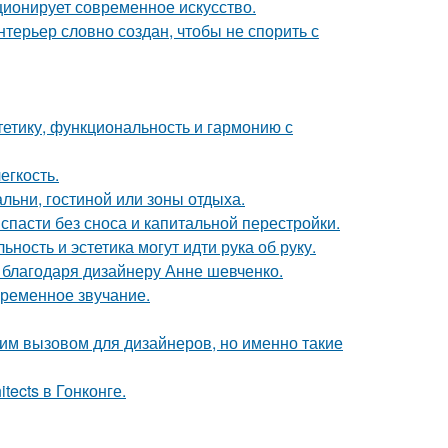
ционирует современное искусство.
терьер словно создан, чтобы не спорить с
стетику, функциональность и гармонию с
егкость.
льни, гостиной или зоны отдыха.
спасти без сноса и капитальной перестройки.
ность и эстетика могут идти рука об руку.
 благодаря дизайнеру Анне шевченко.
временное звучание.
им вызовом для дизайнеров, но именно такие
tects в Гонконге.