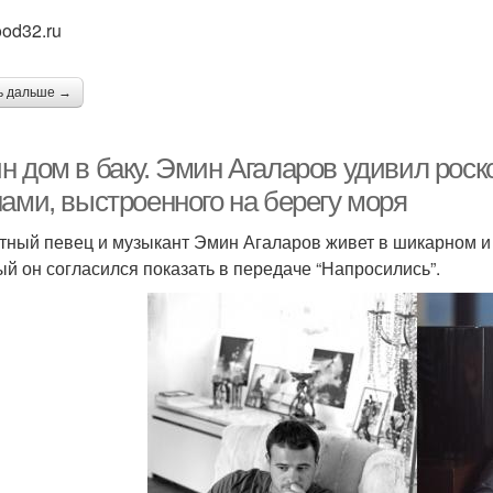
ood32.ru
ь дальше →
н дом в баку. Эмин Агаларов удивил рос
нами, выстроенного на берегу моря
тный певец и музыкант Эмин Агаларов живет в шикарном и 
ый он согласился показать в передаче “Напросились”.