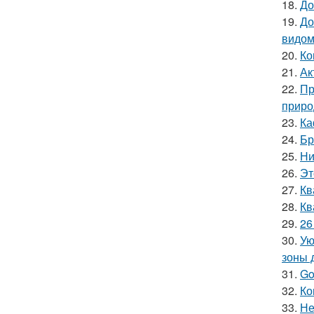
18.
До
19.
До
видом
20.
Ко
21.
Ак
22.
Пр
приро
23.
Ка
24.
Бр
25.
Ни
26.
Эт
27.
Кв
28.
Кв
29.
26
30.
Ую
зоны 
31.
Go
32.
Ко
33.
Не