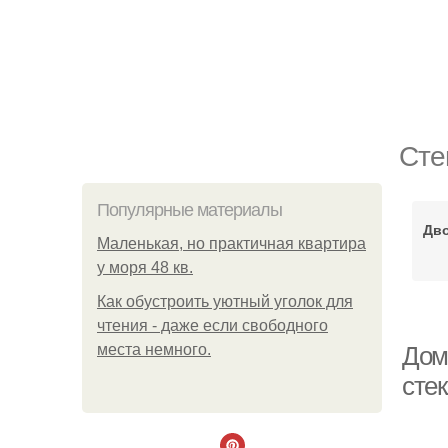
Сте
Популярные материалы
Дво
Маленькая, но практичная квартира
у моря 48 кв.
Как обустроить уютный уголок для
чтения - даже если свободного
места немного.
Дом
сте