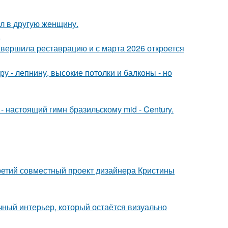
ал в другую женщину.
.
завершила реставрацию и с марта 2026 откроется
у - лепнину, высокие потолки и балконы - но
 настоящий гимн бразильскому mid - Century.
третий совместный проект дизайнера Кристины
ный интерьер, который остаётся визуально