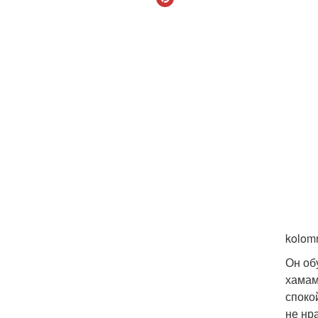
kolom
Он об
хамам
споко
не нр