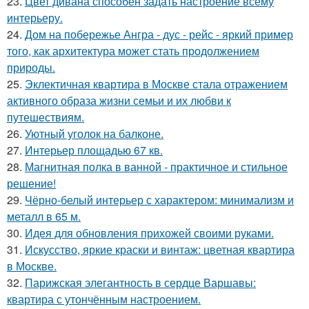
23.
Цвет дивана способен задать настроение всему
интерьеру.
24.
Дом на побережье Ангра - дус - рейс - яркий пример
того, как архитектура может стать продолжением
природы.
25.
Эклектичная квартира в Москве стала отражением
активного образа жизни семьи и их любви к
путешествиям.
26.
Уютный уголок на балконе.
27.
Интерьер площадью 67 кв.
28.
Магнитная полка в ванной - практичное и стильное
решение!
29.
Чёрно-белый интерьер с характером: минимализм и
металл в 65 м.
30.
Идея для обновления прихожей своими руками.
31.
Искусство, яркие краски и винтаж: цветная квартира
в Москве.
32.
Парижская элегантность в сердце Варшавы:
квартира с утончённым настроением.