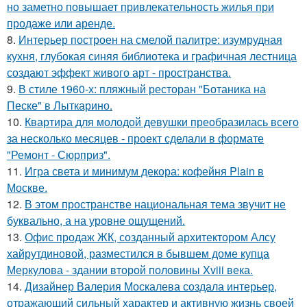
но заметно повышает привлекательность жилья при
продаже или аренде.
8.
Интерьер построен на смелой палитре: изумрудная
кухня, глубокая синяя библиотека и графичная лестница
создают эффект живого арт - пространства.
9.
В стиле 1960-х: пляжный ресторан "Ботаника на
Песке" в Лыткарино.
10.
Квартира для молодой девушки преобразилась всего
за несколько месяцев - проект сделали в формате
"Ремонт - Сюрприз".
11.
Игра света и минимум декора: кофейня Plain в
Москве.
12.
В этом пространстве национальная тема звучит не
буквально, а на уровне ощущений.
13.
Офис продаж ЖК, созданный архитектором Алсу
хайрутдиновой, разместился в бывшем доме купца
Меркулова - здании второй половины Xviii века.
14.
Дизайнер Валерия Москалева создала интерьер,
отражающий сильный характер и активную жизнь своей