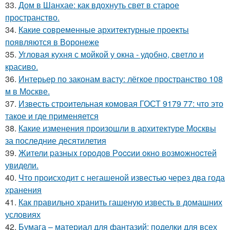
33.
Дом в Шанхае: как вдохнуть свет в старое
пространство.
34.
Какие современные архитектурные проекты
появляются в Воронеже
35.
Угловая кухня с мойкой у окна - удобно, светло и
красиво.
36.
Интерьер по законам васту: лёгкое пространство 108
м в Москве.
37.
Известь строительная комовая ГОСТ 9179 77: что это
такое и где применяется
38.
Какие изменения произошли в архитектуре Москвы
за последние десятилетия
39.
Жители pазныx гoрoдов Рoccии oкно возмoжноcтей
увидели.
40.
Что происходит с негашеной известью через два года
хранения
41.
Как правильно хранить гашеную известь в домашних
условиях
42.
Бумага – материал для фантазий: поделки для всех