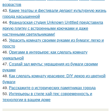
возрастов
43.
Какие театры и фестивали делают культурную жизнь
города насыщенной
44.
Французская студия Unknown Untitled представила
яркую плитку с встроенными крючками и даже
настенными светильниками!
45.
Украсить комнату своими руками из бумаги: легко и
просто
46.
Оригами в интерьере: как сделать комнату
уникальной
47.
Создай зал мечты: украшения из бумаги своими
руками
48.
Как сделать комнату красивее: DIY декор из цветной
бумаги
49.
Расскажите о исторических памятниках города
50.
Интерьеры в стиле хай-тек: современность и
технологии в вашем доме