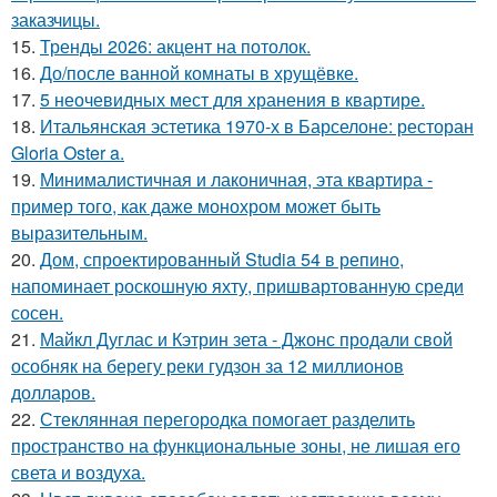
заказчицы.
15.
Тренды 2026: акцент на потолок.
16.
До/после ванной комнаты в хрущёвке.
17.
5 неочевидных мест для хранения в квартире.
18.
Итальянская эстетика 1970-х в Барселоне: ресторан
Gloria Oster a.
19.
Минималистичная и лаконичная, эта квартира -
пример того, как даже монохром может быть
выразительным.
20.
Дом, спроектированный Studia 54 в репино,
напоминает роскошную яхту, пришвартованную среди
сосен.
21.
Майкл Дуглас и Кэтрин зета - Джонс продали свой
особняк на берегу реки гудзон за 12 миллионов
долларов.
22.
Стеклянная перегородка помогает разделить
пространство на функциональные зоны, не лишая его
света и воздуха.