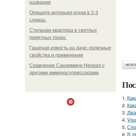
названия
Опишите интерьер кухни в 2-3
словах.
Стильная квартира в светлых
приятных тонах.
Гашеная известь на даче: полезные
свойства и применение
читат
Сравнение Сандиммун Неорал с
другими иммуносупрессорами
Пос
1.
Как
2.
Как
3.
Два
4.
Vis
5.
Спо
6.
В э