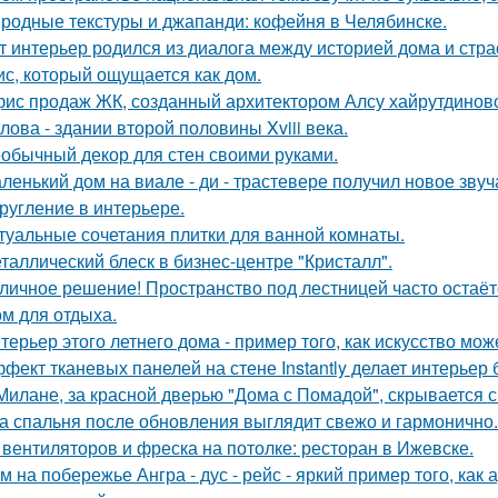
родные текстуры и джапанди: кофейня в Челябинске.
т интерьер родился из диалога между историей дома и страст
с, который ощущается как дом.
ис продаж ЖК, созданный архитектором Алсу хайрутдинов
лова - здании второй половины Xviii века.
обычный декор для стен своими руками.
ленький дом на виале - ди - трастевере получил новое звуч
ругление в интерьере.
туальные сочетания плитки для ванной комнаты.
таллический блеск в бизнес-центре "Кристалл".
личное решение! Пространство под лестницей часто остаё
ом для отдыха.
терьер этого летнего дома - пример того, как искусство мо
фект тканевых панелей на стене Instantly делает интерьер
Милане, за красной дверью "Дома с Помадой", скрывается с
а спальня после обновления выглядит свежо и гармонично.
 вентиляторов и фреска на потолке: ресторан в Ижевске.
м на побережье Ангра - дус - рейс - яркий пример того, ка