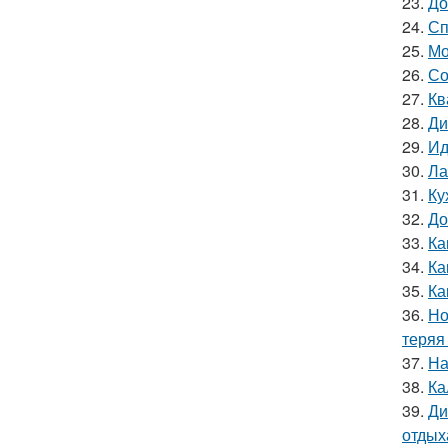
23.
До
24.
Сп
25.
Мо
26.
Со
27.
Кв
28.
Ди
29.
Ид
30.
Ла
31.
Ку
32.
До
33.
Ка
34.
Ка
35.
Ка
36.
Но
теряя
37.
На
38.
Ка
39.
Ди
отдых