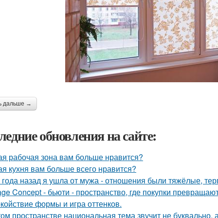
ь дальше →
ледние обновления на сайте:
ая рабочая зона вам больше нравится?
ая кухня вам больше всего нравится?
 года назад я ушла от мужа - отношения были тяжёлые, тер
age Concept - бьюти - пространство, где покупки превращают
койствие формы и игра оттенков.
том пространстве национальная тема звучит не буквально, 