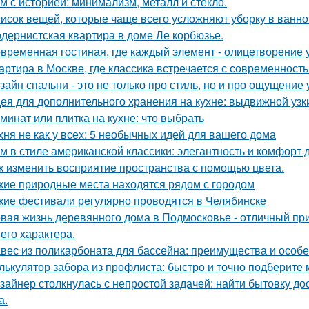
м с историей: минимализм, металл и стекло.
исок вещей, которые чаще всего усложняют уборку в ванно
дернистская квартира в доме Ле корбюзье.
временная гостиная, где каждый элемент - олицетворение у
артира в Москве, где классика встречается с современность
зайн спальни - это не только про стиль, но и про ощущение
ея для дополнительного хранения на кухне: выдвижной узк
минат или плитка на кухне: что выбрать
хня не как у всех: 5 необычных идей для вашего дома
м в стиле американской классики: элегантность и комфорт 
к изменить восприятие пространства с помощью цвета.
кие природные места находятся рядом с городом
кие фестивали регулярно проводятся в Челябинске
вая жизнь деревянного дома в Подмосковье - отличный при
 его характера.
вес из поликарбоната для бассейна: преимущества и особ
лькулятор забора из профлиста: быстро и точно подберите
зайнер столкнулась с непростой задачей: найти бытовку до
а.