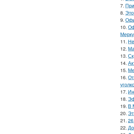
7.
При
8.
Это
9.
Офи
10.
Оф
Мерку
11.
Не
12.
Ма
13.
Ск
14.
Ак
15.
Ме
16.
От
уголк
17.
Ин
18.
Эф
19.
В 
20.
Эт
21.
26
22.
До