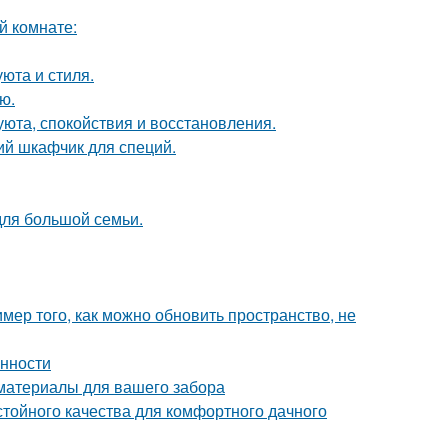
й комнате:
юта и стиля.
ю.
 уюта, спокойствия и восстановления.
ий шкафчик для специй.
для большой семьи.
мер того, как можно обновить пространство, не
енности
 материалы для вашего забора
стойного качества для комфортного дачного