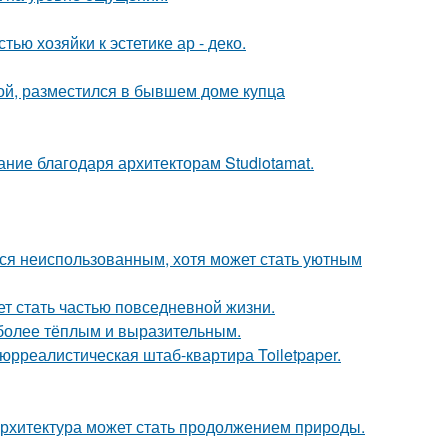
ью хозяйки к эстетике ар - деко.
ой, разместился в бывшем доме купца
ание благодаря архитекторам Studiotamat.
тся неиспользованным, хотя может стать уютным
жет стать частью повседневной жизни.
 более тёплым и выразительным.
юрреалистическая штаб-квартира Toiletpaper.
к архитектура может стать продолжением природы.