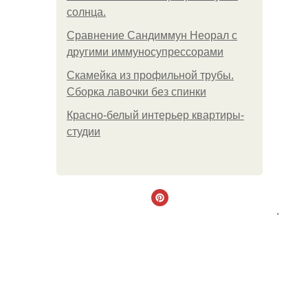
солнца.
Сравнение Сандиммун Неорал с
другими иммуносупрессорами
Скамейка из профильной трубы.
Сборка лавочки без спинки
Красно-белый интерьер квартиры-
студии
.