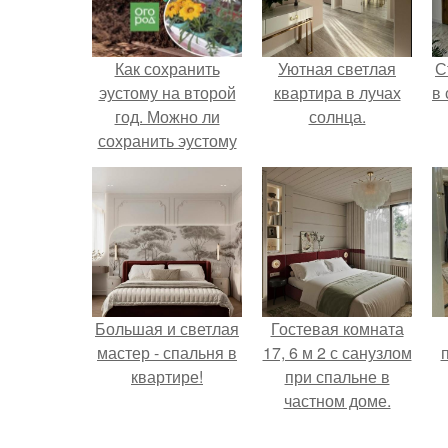
Как сохранить
Уютная светлая
С
эустому на второй
квартира в лучах
в
год. Можно ли
солнца.
сохранить эустому
на второй год?
Когда она цветет?
Большая и светлая
Гостевая комната
мастер - спальня в
17, 6 м 2 с санузлом
квартире!
при спальне в
частном доме.