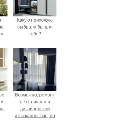
н
Какую прихожую
ую
выбрали бы для
су
себя?
ре
Возможно, ремонт
 и
не отличается
я!
дизайнерской
изысканностью, но
при этом всё