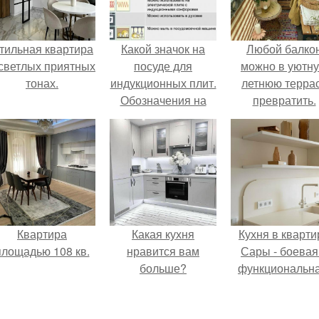
тильная квартира
Какой значок на
Любой балко
 светлых приятных
посуде для
можно в уютн
тонах.
индукционных плит.
летнюю терра
Обозначения на
превратить.
посуде и их
расшифровка
Квартира
Какая кухня
Кухня в кварти
площадью 108 кв.
нравится вам
Сары - боевая
больше?
функциональна