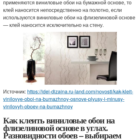
применяются виниловые обои на бумажной основе, то
клей наносится непосредственно на полотно, если
используются виниловые обои на флизелиновой основе
— клей наносится исключительно на стену.
Источник:
https://idei-dizajna.ru-land.com/novosti/kak-kleit-
vinilovye-oboi-na-bumazhnoy-osnove-plyusy-i-minusy-
vinilovyh-oboev-na-bumazhnoy
Как клеить виниловые обои на
флизелиновой основе в углах.
Разновидности обоев – выбираем