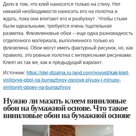
Дело в том, что клей наносится только на стену. Нет
никакой необходимости наносить его на полотна и
ждать, пока они впитают его и разбухнут . Чтобы стыки
были идеальными, требуется очень тщательная
разметка. Флизелиновые обои – еще одна разновидность
отделочного материала, выполненного только из
флизелина. Обои могут иметь фактурный рисунок, но, как
правило, это ровные полотна с интересными рисунками.
Клеят их так же, как и предыдущий вариант.
Источник:
https://idei-dizajna.ru-land.com/novosti/kak-kleit-
vinilovye-oboi-na-bumazhnoy-osnove-plyusy-i-minusy-
vinilovyh-oboev-na-bumazhnoy
Нужно ли мазать клеем виниловые
обои на бумажной основе. Что такое
виниловые обои на бумажной основе