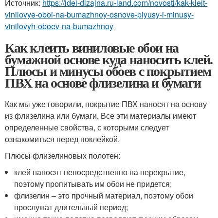
Источник:
https://idei-dizajna.ru-land.com/novosti/kak-kleit-
vinilovye-oboi-na-bumazhnoy-osnove-plyusy-i-minusy-
vinilovyh-oboev-na-bumazhnoy
Как клеить виниловые обои на
бумажной основе куда наносить клей.
Плюсы и минусы обоев с покрытием
ПВХ на основе флизелина и бумаги
Как мы уже говорили, покрытие ПВХ наносят на основу
из флизелина или бумаги. Все эти материалы имеют
определенные свойства, с которыми следует
ознакомиться перед поклейкой.
Плюсы флизелиновых полотен:
клей наносят непосредственно на перекрытие,
поэтому пропитывать им обои не придется;
флизелин – это прочный материал, поэтому обои
прослужат длительный период;