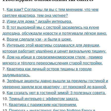
1.
Как вам? Согласны ли вы с тем мнением, что чем
светлее квартира, тем она уютнее?
2.
Идеи для дома * дизайн интерьера.
3.
В тот выходной мы с сестрой засиделись на кухне
допоздна, обсуждали новости и потягивали лёгкое вино.
4.
Врачи сделали узи - и были в шоке.
5.
Интерьер этой квартиры создавался для девушки,
которая работает удалённо и ценит визуальную тишину.
6.
Дом на ибице в средиземноморском стиле - пример
мягкого и тёплого переосмысления старой постройки.
7.
Квартира как личный остров тишины в городе
задумывалась.
8.
Зелёные акценты давно вышли за пределы гостиной и
уверенно заняли всю квартиру - от прихожей до ванной.
9.
Как создать уют в гостиной зимой: 3 полезных совета.
10.
Темный интерьер с эффектом заката.
11.
Квартира с парижским настроением.
12.
Природа + индастриал: бистро Nothing Fancy в