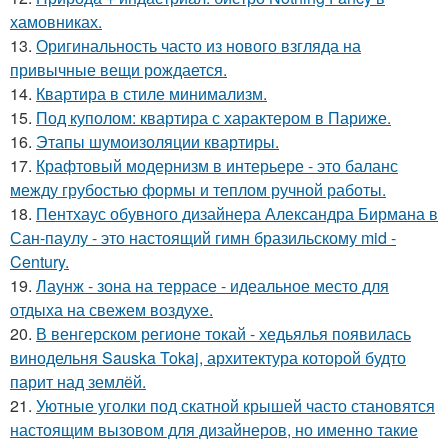
хамовниках.
13.
Оригинальность часто из нового взгляда на
привычные вещи рождается.
14.
Квартира в стиле минимализм.
15.
Под куполом: квартира с характером в Париже.
16.
Этапы шумоизоляции квартиры.
17.
Крафтовый модернизм в интерьере - это баланс
между грубостью формы и теплом ручной работы.
18.
Пентхаус обувного дизайнера Александра Бирмана в
Сан-паулу - это настоящий гимн бразильскому mid -
Century.
19.
Лаунж - зона на террасе - идеальное место для
отдыха на свежем воздухе.
20.
В венгерском регионе токай - хедьялья появилась
винодельня Sauska Tokaj, архитектура которой будто
парит над землёй.
21.
Уютные уголки под скатной крышей часто становятся
настоящим вызовом для дизайнеров, но именно такие