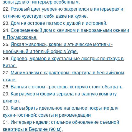
зоны делают интерьер особенным.
22.
Розовый цвет уверенно закрепился в интерьерах и
отлично чувствует себя даже на кухне.
23.
Дом на острове патмос с душой и историей.
24.
Современный дом с камином и панорамными окнами
в Подмосковье.
25.
Яркая живопись, ковры и этнические мотивы -
необычный и тёплый офис в Уфе.
26.
Дерево, мрамор и хрустальные люстры: пентхаус в
Китае.
27.
Минимализм с характером: квартира в бельгийском
стиле.
28.
Ванная с окном - роскошь, которую стоит обыграть.
29.
Как размер и форма зеркала на ванную комнату
влияют.
30.
Как выбрать идеальное напольное покрытие для
кухни-гостиной: советы и рекомендации
31.
Интерьер недели: стильное обновление съёмной
квартиры в Берлине (90 м).